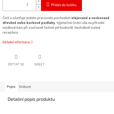
Přidat do košíku
Čistí a ošetřuje jedním pracovním pochodem
olejované a voskované
dřevěné nebo korkové podlahy
. Výjimečná čistící síla na přírodní
mýdlové bázi při současně šetrné pH-hodnotě. Hedvábně matná
receptura.
Detailní informace
ZEPTAT SE
SDÍLET
Popis
Diskuze
Detailní popis produktu