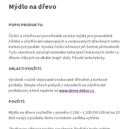
Mýdlo na dřevo
POPIS PRODUKTU:
Čistící a ošetřovací prostředek na bázi mýdla pro pravidelné
čištění a ošetřování olejovaných a voskovaných dřevěných nebo
korkových podlah. Vysoká čistící účinnost při šetrné pH-hodnotě.
Tyto vlastnosti zaručují minimální nebezpečí barevných změn i u
dřevin citlivých na alkálie (např. dub). Působí antistaticky.
OBLASTI POUŽITÍ:
Výrobně i ručně olejované/voskované dřevěné a korkové
podlahy. Dbejte všech pokynů v návodech na ošetřování
podlahovin, které najdete na
www.dema-dekor.cz
.
POUŽITÍ:
Mýdlo na dřevo rozřeďte v poměru 1:100 – 1:200 (50-100 ml na 10
litrů vody) a podlahu tímto roztokem zavlhka vytřete.