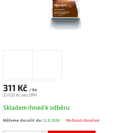
311 Kč
/ ks
257,02 Kč bez DPH
Měrná
Skladem ihned k odběru
cena:
Můžeme doručit do:
11.8.2026
Možnosti doručení