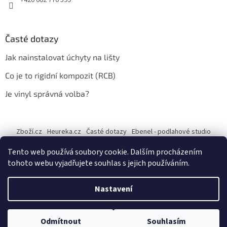
+420 602 770 599
Časté dotazy
Jak nainstalovat úchyty na lišty
Co je to rigidní kompozit (RCB)
Je vinyl správná volba?
Zboží.cz
Heureka.cz
Časté dotazy
Ebenel - podlahové studio
Tento web používá soubory cookie. Dalším procházením
tohoto webu vyjadřujete souhlas s jejich používáním.
Vytvořil Shoptet
Nastavení
Copyright 2026
Ebenel - Podlahové studio Jany Vechetové
.
Odmítnout
Souhlasím
Všechna práva vyhrazena.