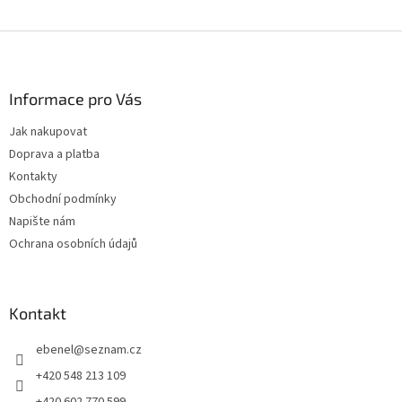
Z
á
p
a
Informace pro Vás
t
Jak nakupovat
í
Doprava a platba
Kontakty
Obchodní podmínky
Napište nám
Ochrana osobních údajů
Kontakt
ebenel
@
seznam.cz
+420 548 213 109