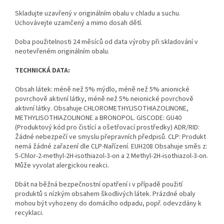
Skladujte uzavřený v originálním obalu v chladu a suchu.
Uchovávejte uzamčený a mimo dosah dětí.
Doba použitelnosti 24 měsíců od data výroby při skladování v
neotevřeném originálním obalu.
TECHNICKÁ DATA:
Obsah látek: méně než 5% mýdlo, méně než 5% anionické
povrchově aktivní látky, méně než 5% neionické povrchově
aktivní látky. Obsahuje CHLOROMETHYLISOTHIAZOLINONE,
METHYLISOTHIAZOLINONE a BRONOPOL. GISCODE: GU40
(Produktový kód pro čistící a ošetřovací prostředky) ADR/RID:
Žádné nebezpečí ve smyslu přepravních předpisů. CLP: Produkt
nemá žádné zařazení dle CLP-Nařízení. EUH208 Obsahuje směs z:
5-Chlor-2-methyl-2H-isothiazol-3-on a 2 Methyl-2H-isothiazol-3-on.
Může vyvolat alergickou reakci.
Dbát na běžná bezpečnostní opatření i v případě použití
produktů s nízkým obsahem škodlivých látek. Prázdné obaly
mohou být vyhozeny do domácího odpadu, popř. odevzdány k
recyklaci.