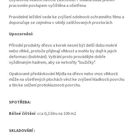
Zbytkovou vlhkost nechte zaschnout. Podlaha bude jedním
pracovním postupem vyčištěna a ošetřena.
Pravidelné leštění vede ke zvýšení odolnosti ochranného filmu a
doporučuje se zejména v silněji zatěžovaných prostorách.
Upozornění:
Přírodní produkty dřevo a korek nesmí být delší dobu mokré
nebo vlhké, protože přijímají vlhkost a mohlo by dojít k jejich
deformaci (bobtnání). Vytírání proto provádějte dobře
vyždímaným hadrem, aby se netvořily "loužičky".
Opakované předávkování Mýdla na dřevo nebo vnos vlhkosti
může na ošetřených plochách vést ke zvýšení hladkosti povrchu
a tím ke snížení protiskluznosti povrchu.
SPOTŘEBA:
Běžné čištění
: cca 0,2 litru na 100 m2
SKLADOVÁNÍ :