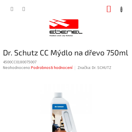
Přejít
NÁKUP
na
obsah
KOŠÍK
Dr. Schutz CC Mýdlo na dřevo 750ml
4500CC0180075007
Průměrné
Neohodnoceno
Podrobnosti hodnocení
Značka:
Dr. SCHUTZ
hodnocení
produktu
je
0,0
z
5
hvězdiček.