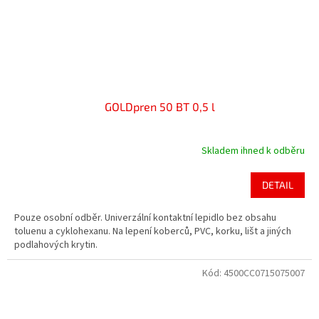
GOLDpren 50 BT 0,5 l
Skladem ihned k odběru
Průměrné
hodnocení
produktu
DETAIL
je
5,0
Pouze osobní odběr. Univerzální kontaktní lepidlo bez obsahu
z
toluenu a cyklohexanu. Na lepení koberců, PVC, korku, lišt a jiných
5
podlahových krytin.
hvězdiček.
Kód:
4500CC0715075007