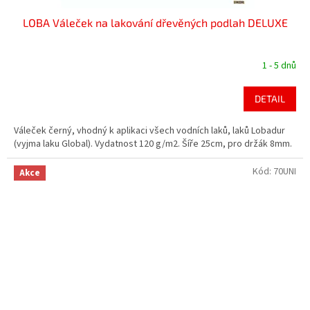
LOBA Váleček na lakování dřevěných podlah DELUXE
1 - 5 dnů
DETAIL
Váleček černý, vhodný k aplikaci všech vodních laků, laků Lobadur
(vyjma laku Global). Vydatnost 120 g/m2. Šíře 25cm, pro držák 8mm.
Kód:
70UNI
Akce