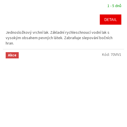
1 - 5 dnů
DETAIL
Jednosložkový vrchní lak. Základní rychleschnoucí vodní lak s
vysokým obsahem pevných látek. Zabraňuje slepování bočních
hran.
Kód:
70VIV1
Akce