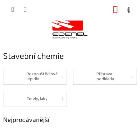
Přejít
NÁKUP
na
obsah
KOŠÍK
Stavební chemie
Rozpouštědlové
Příprava
lepidlo
podkladu
Tmely, laky
Nejprodávanější