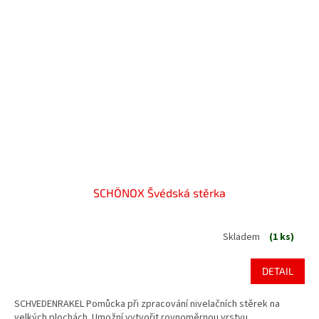
SCHÖNOX Švédská stěrka
Skladem
(1 ks)
DETAIL
SCHVEDENRAKEL Pomůcka při zpracování nivelačních stěrek na
velkých plochách. Umožní vytvořit rovnoměrnou vrstvu.