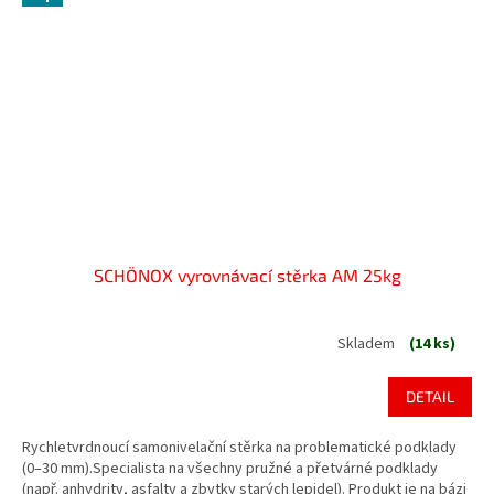
SCHÖNOX vyrovnávací stěrka AM 25kg
Skladem
(14 ks)
DETAIL
Rychletvrdnoucí samonivelační stěrka na problematické podklady
(0–30 mm).Specialista na všechny pružné a přetvárné podklady
(např. anhydrity, asfalty a zbytky starých lepidel). Produkt je na bázi