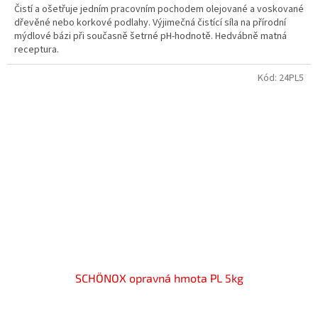
Čistí a ošetřuje jedním pracovním pochodem olejované a voskované
dřevěné nebo korkové podlahy. Výjimečná čistící síla na přírodní
mýdlové bázi při současně šetrné pH-hodnotě. Hedvábně matná
receptura.
Kód:
24PL5
SCHÖNOX opravná hmota PL 5kg