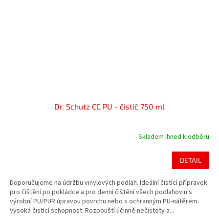
Dr. Schutz CC PU - čistič 750 ml
Skladem ihned k odběru
Průměrné
hodnocení
produktu
DETAIL
je
5,0
Doporučujeme na údržbu vinylových podlah. Ideální čistící přípravek
z
pro čištění po pokládce a pro denní čištění všech podlahovin s
5
výrobní PU/PUR úpravou povrchu nebo s ochranným PU-nátěrem.
hvězdiček.
Vysoká čistící schopnost. Rozpouští účinně nečistoty a...