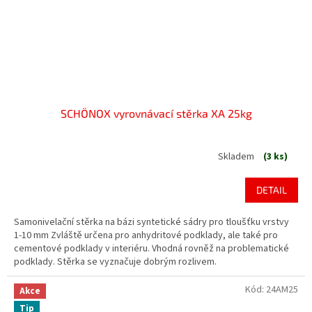
SCHÖNOX vyrovnávací stěrka XA 25kg
Skladem
(3 ks)
Průměrné
hodnocení
produktu
DETAIL
je
3,3
Samonivelační stěrka na bázi syntetické sádry pro tloušťku vrstvy
z
1-10 mm Zvláště určena pro anhydritové podklady, ale také pro
5
cementové podklady v interiéru. Vhodná rovněž na problematické
hvězdiček.
podklady. Stěrka se vyznačuje dobrým rozlivem.
Kód:
24AM25
Akce
Tip