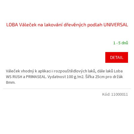
LOBA Váleček na lakování dřevěných podlah UNIVERSAL
1 - 5 dnů
DETAIL
Váleček vhodný k aplikaci i rozpouštědlových laků, dále laků Loba
WS RUSH a PRIMASEAL. Vydatnost 100 g/m2. Šířka 25cm pro držák
8mm.
Kód:
11000011