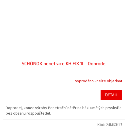
SCHÖNOX penetrace KH FIX 1l - Doprodej
Vyprodáno - nelze objednat
DETAIL
Doprodej, konec výroby Penetrační nátěr na bázi umělých pryskyřic
bez obsahu rozpouštědel.
Kód:
24MICH17