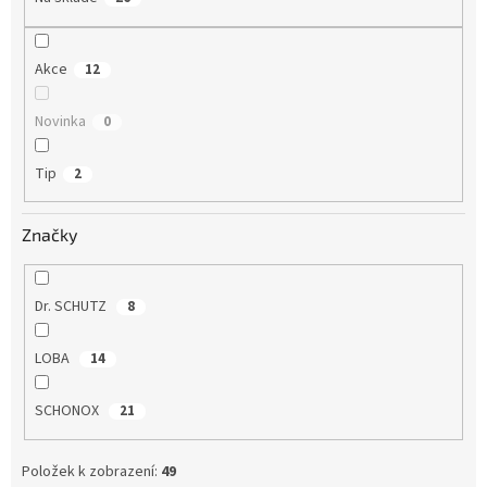
p
r
o
Akce
12
d
u
Novinka
k
0
t
ů
Tip
2
Značky
Dr. SCHUTZ
8
LOBA
14
SCHONOX
21
Položek k zobrazení:
49