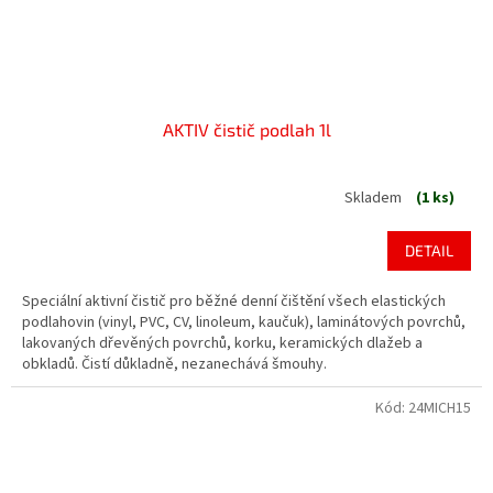
AKTIV čistič podlah 1l
Skladem
(1 ks)
DETAIL
Speciální aktivní čistič pro běžné denní čištění všech elastických
podlahovin (vinyl, PVC, CV, linoleum, kaučuk), laminátových povrchů,
lakovaných dřevěných povrchů, korku, keramických dlažeb a
obkladů. Čistí důkladně, nezanechává šmouhy.
Kód:
24MICH15