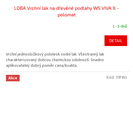
LOBA Vrchní lak na dřevěné podlahy WS VIVA 1l -
polomat
1 - 5 dnů
DETAIL
Vrchní jednosložkový pololesk vodní lak. Všestranný lak
charakterizovaný dobrou chemickou odolností. Snadno
aplikovatelný dobrý poměr cena/kvalita.
Kód:
70FIN1
Akce