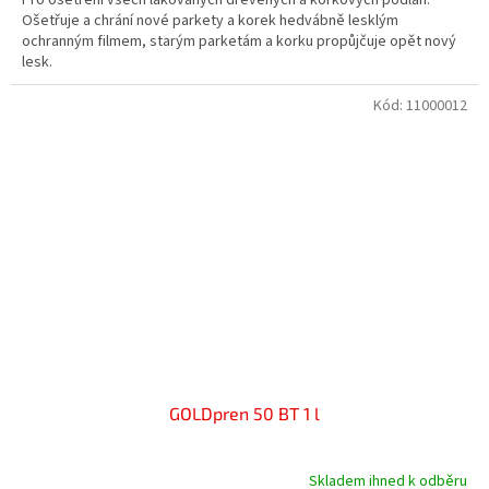
Ošetřuje a chrání nové parkety a korek hedvábně lesklým
ochranným filmem, starým parketám a korku propůjčuje opět nový
lesk.
Kód:
11000012
GOLDpren 50 BT 1 l
Skladem ihned k odběru
Průměrné