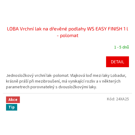
LOBA Vrchní lak na dřevěné podlahy WS EASY FINISH 1 l
- polomat
1 - 5 dnů
DETAIL
Jednosložkový vrchní lak- polomat. Vlajková loď mezi laky Lobadur,
krásně práší při mezibroušení, má vynikající rozliv a v některých
parametrech porovnatelný s dvousložkovými laky.
Kód:
24XA25
Akce
Tip