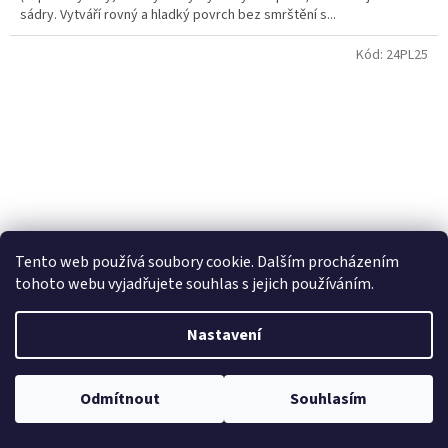
sádry. Vytváří rovný a hladký povrch bez smrštění s...
Kód:
24PL25
Tento web používá soubory cookie. Dalším procházením
tohoto webu vyjadřujete souhlas s jejich používáním.
Nastavení
SCHÖNOX opravná hmota PL 25kg
Odmítnout
Souhlasím
Na objednávku 4 - 6 týdnů
DETAIL