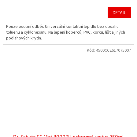
hodnocení
produktu
DETAIL
je
4,4
Pouze osobní odběr. Univerzální kontaktní lepidlo bez obsahu
z
toluenu a cyklohexanu. Na lepení koberců, PVC, korku, lišt a jiných
5
podlahových krytin.
hvězdiček.
Kód:
4500CC2617075007
Dr. Schutz CC Mat 3000PU ochranná vrstva 750ml