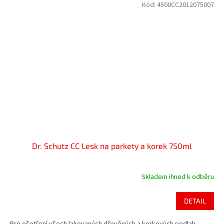
Kód:
4500CC2012075007
Dr. Schutz CC Lesk na parkety a korek 750ml
Skladem ihned k odběru
DETAIL
Pro ošetření všech lakovaných dřevěných a korkových podlah.