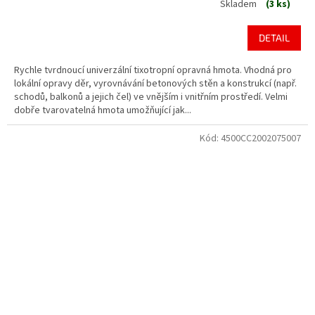
Skladem
(3 ks)
DETAIL
Rychle tvrdnoucí univerzální tixotropní opravná hmota. Vhodná pro
lokální opravy děr, vyrovnávání betonových stěn a konstrukcí (např.
schodů, balkonů a jejich čel) ve vnějším i vnitřním prostředí. Velmi
dobře tvarovatelná hmota umožňující jak...
Kód:
4500CC2002075007