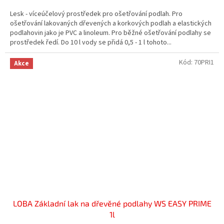
Lesk - víceúčelový prostředek pro ošetřování podlah. Pro
ošetřování lakovaných dřevených a korkových podlah a elastických
podlahovin jako je PVC a linoleum. Pro běžné ošetřování podlahy se
prostředek ředí. Do 10 l vody se přidá 0,5 - 1 l tohoto...
Kód:
70PRI1
Akce
LOBA Základní lak na dřevěné podlahy WS EASY PRIME
1l