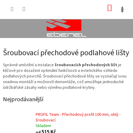
Přejít
NÁKUP
na
obsah
KOŠÍK
Šroubovací přechodové podlahové lišty
Správné umístění a instalace
šroubovacích přechodových lišt
je
klíčové pro dosažení optimální funkčnosti a estetického vzhledu
podlahových povrchů. Šroubovací přechodové lišty se vyznačují svou
snadnou montáží a možností demontáže, což umožňuje jednoduché
údržbářské zásahy nebo výměnu podlahové krytiny.
Nejprodávanější
PROFIL Team - Přechodový profil 100 mm, oblý -
šroubovací
Skladem
515 Kč
od