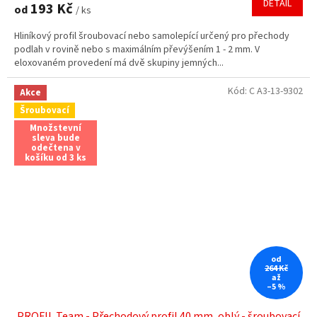
DETAIL
193 Kč
od
/ ks
Hliníkový profil šroubovací nebo samolepící určený pro přechody
podlah v rovině nebo s maximálním převýšením 1 - 2 mm. V
eloxovaném provedení má dvě skupiny jemných...
Kód:
C A3-13-9302
Akce
Šroubovací
Množstevní
sleva bude
odečtena v
košíku od 3 ks
od
264 Kč
až
–5 %
PROFIL Team - Přechodový profil 40 mm, oblý - šroubovací