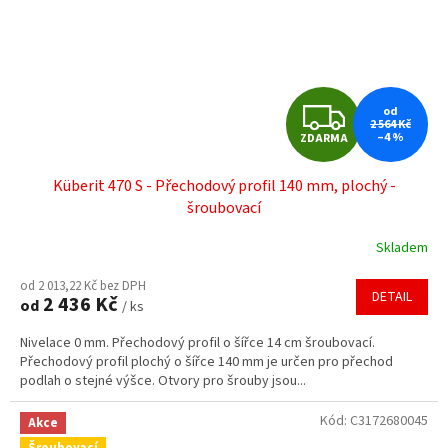
Z
od
2 564 Kč
–4 %
ZDARMA
D
Küberit 470 S - Přechodový profil 140 mm, plochý -
A
šroubovací
R
Skladem
M
od 2 013,22 Kč bez DPH
DETAIL
2 436 Kč
od
/ ks
A
Nivelace 0 mm. Přechodový profil o šířce 14 cm šroubovací.
Přechodový profil plochý o šířce 140 mm je určen pro přechod
podlah o stejné výšce. Otvory pro šrouby jsou...
Kód:
C3172680045
Akce
Šroubovací