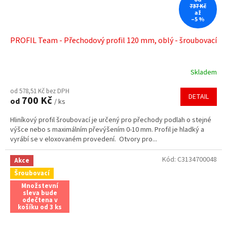
737 Kč
až
–5 %
PROFIL Team - Přechodový profil 120 mm, oblý - šroubovací
Skladem
Průměrné
hodnocení
od 578,51 Kč bez DPH
produktu
DETAIL
700 Kč
od
/ ks
je
3,8
Hliníkový profil šroubovací je určený pro přechody podlah o stejné
z
výšce nebo s maximálním převýšením 0-10 mm. Profil je hladký a
5
vyrábí se v eloxovaném provedení. Otvory pro...
hvězdiček.
Kód:
C3134700048
Akce
Šroubovací
Množstevní
sleva bude
odečtena v
košíku od 3 ks