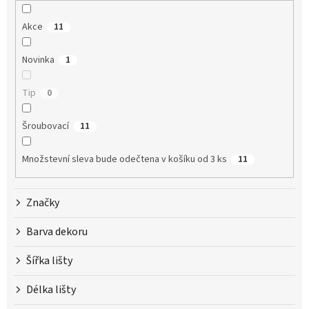
o
d
Akce
11
u
k
t
Novinka
1
ů
Tip
0
Šroubovací
11
Množstevní sleva bude odečtena v košíku od 3 ks
11
Značky
Barva dekoru
Šířka lišty
Délka lišty