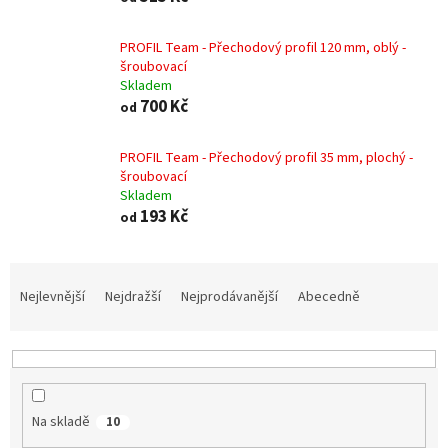
PROFIL Team - Přechodový profil 120 mm, oblý -
šroubovací
Skladem
700 Kč
od
PROFIL Team - Přechodový profil 35 mm, plochý -
šroubovací
Skladem
193 Kč
od
Ř
a
Nejlevnější
Nejdražší
Nejprodávanější
Abecedně
z
e
n
í
p
Na skladě
10
r