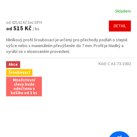
Skladem
Průměrné
hodnocení
od 425,62 Kč bez DPH
produktu
DETAIL
515 Kč
od
/ ks
je
3,5
Hliníkový profil šroubovací je určený pro přechody podlah o stejné
z
výšce nebo s maximálním převýšením do 7 mm. Profil je hladký a
5
vyrábí se v eloxovaném provedení.
hvězdiček.
Kód:
C A3-73-1002
Akce
Šroubovací
Množstevní
sleva bude
odečtena v
košíku od 3 ks
od