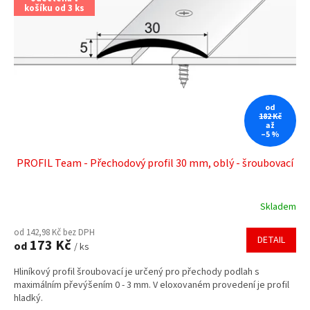
košíku od 3 ks
od
182 Kč
až
–5 %
PROFIL Team - Přechodový profil 30 mm, oblý - šroubovací
Skladem
od 142,98 Kč bez DPH
DETAIL
173 Kč
od
/ ks
Hliníkový profil šroubovací je určený pro přechody podlah s
maximálním převýšením 0 - 3 mm. V eloxovaném provedení je profil
hladký.