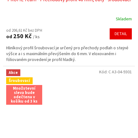
Skladem
od 206,61 Kč bez DPH
DETAIL
250 Kč
od
/ ks
Hliníkový profil šroubovací je určený pro přechody podlah o stejné
výšce a i s maximálním převýšením do 6 mm. V eloxovaném i
fóliovaném provedení je profil hladký.
Kód:
C A3-04-9301
Akce
Šroubovací
Množstevní
sleva bude
odečtena v
košíku od 3 ks