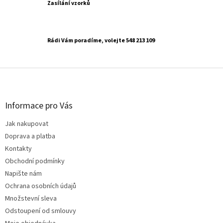
Zasílání vzorků
Rádi Vám poradíme, volejte 548 213 109
Z
á
p
a
Informace pro Vás
t
Jak nakupovat
í
Doprava a platba
Kontakty
Obchodní podmínky
Napište nám
Ochrana osobních údajů
Množstevní sleva
Odstoupení od smlouvy