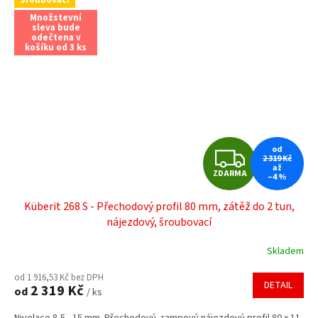
Množstevní
sleva bude
odečtena v
košíku od 3 ks
Z
od
2 319 Kč
až
ZDARMA
–4 %
D
Küberit 268 S - Přechodový profil 80 mm, zátěž do 2 tun,
A
nájezdový, šroubovací
R
Skladem
M
od 1 916,53 Kč bez DPH
DETAIL
2 319 Kč
od
/ ks
A