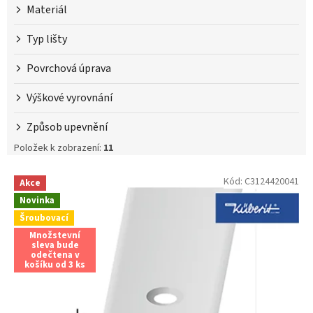
Materiál
Typ lišty
Povrchová úprava
Výškové vyrovnání
Způsob upevnění
Položek k zobrazení:
11
V
Kód:
C3124420041
Akce
ý
Novinka
p
i
Šroubovací
s
Množstevní
sleva bude
p
odečtena v
r
košíku od 3 ks
o
d