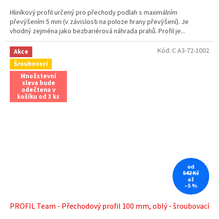
Hliníkový profil určený pro přechody podlah s maximálním
převýšením 5 mm (v závislosti na poloze hrany převýšení). Je
vhodný zejména jako bezbariérová náhrada prahů. Profil je...
Kód:
C A3-72-1002
Akce
Šroubovací
Množstevní
sleva bude
odečtena v
košíku od 3 ks
od
542 Kč
až
–5 %
PROFIL Team - Přechodový profil 100 mm, oblý - šroubovací