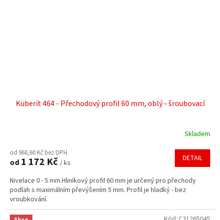
Küberit 464 - Přechodový profil 60 mm, oblý - šroubovací
Skladem
od 968,60 Kč bez DPH
DETAIL
1 172 Kč
od
/ ks
Nivelace 0 - 5 mm.Hliníkový profil 60 mm je určený pro přechody
podlah s maximálním převýšením 5 mm. Profil je hladký - bez
vroubkování.
Kód:
C31265045
Akce