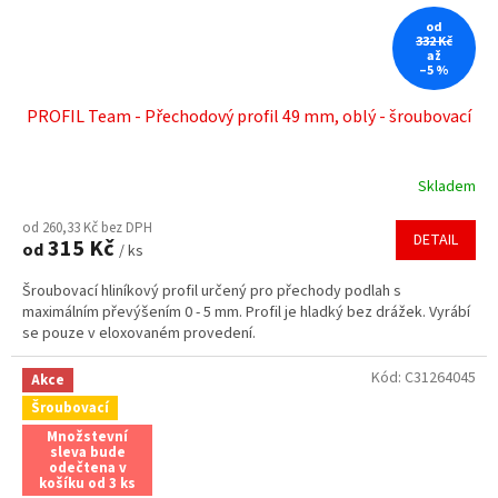
od
332 Kč
až
–5 %
PROFIL Team - Přechodový profil 49 mm, oblý - šroubovací
Skladem
od 260,33 Kč bez DPH
DETAIL
315 Kč
od
/ ks
Šroubovací hliníkový profil určený pro přechody podlah s
maximálním převýšením 0 - 5 mm. Profil je hladký bez drážek. Vyrábí
se pouze v eloxovaném provedení.
Kód:
C31264045
Akce
Šroubovací
Množstevní
sleva bude
odečtena v
košíku od 3 ks