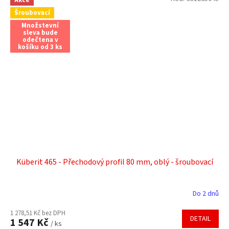
Šroubovací
Množstevní
sleva bude
odečtena v
košíku od 3 ks
Küberit 465 - Přechodový profil 80 mm, oblý - šroubovací
Do 2 dnů
1 278,51 Kč bez DPH
DETAIL
1 547 Kč
/ ks