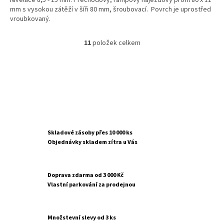
Nivelace 8,5 - 15 mm. Přechodový, rampový nájezdový profil 80 x 11
mm s vysokou zátěží v šíři 80 mm, šroubovací. Povrch je uprostřed
vroubkovaný.
11
položek celkem
O
v
l
á
d
a
c
í
p
r
Skladové zásoby přes 10 000 ks
v
Objednávky skladem zítra u Vás
k
y
v
Doprava zdarma od 3 000 Kč
ý
Vlastní parkování za prodejnou
p
i
s
u
Množstevní slevy od 3 ks