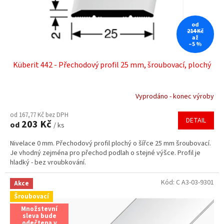
u
k
t
od
ů
214 Kč
až
–5 %
Küberit 442 - Přechodový profil 25 mm, šroubovací, plochý
Vyprodáno - konec výroby
od 167,77 Kč bez DPH
DETAIL
203 Kč
od
/ ks
Nivelace 0 mm. Přechodový profil plochý o šířce 25 mm šroubovací.
Je vhodný zejména pro přechod podlah o stejné výšce. Profil je
hladký - bez vroubkování.
Kód:
C A3-03-9301
Akce
Šroubovací
Množstevní
sleva bude
odečtena v