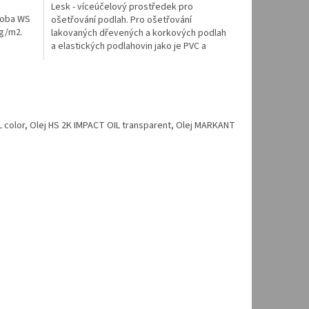
Lesk - víceúčelový prostředek pro
 Loba WS
ošetřování podlah. Pro ošetřování
 g/m2.
lakovaných dřevených a korkových podlah
a elastických podlahovin jako je PVC a
linoleum. Pro běžné ošetřování podlahy se
prostředek ředí. Do 10 l vody se přidá 0,5 -
1 l tohoto...
IL color, Olej HS 2K IMPACT OIL transparent, Olej MARKANT