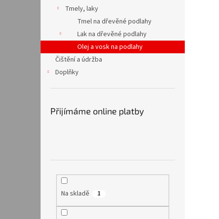
Tmely, laky
Tmel na dřevěné podlahy
Lak na dřevěné podlahy
Olej a vosk na podlahy
Čištění a údržba
Doplňky
Přijímáme online platby
Na skladě
1