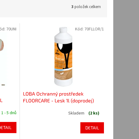
3
položek celkem
ód:
70UNI
Kód:
70FLLOR/1
LOBA Ochranný prostředek
L
FLOORCARE - Lesk 1l (doprodej)
1 - 5 dnů
Skladem
(2 ks)
DETAIL
DETAIL