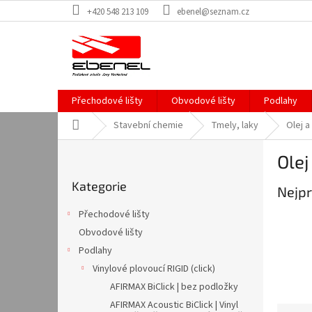
Přejít
+420 548 213 109
ebenel@seznam.cz
na
obsah
Přechodové lišty
Obvodové lišty
Podlahy
Domů
Stavební chemie
Tmely, laky
Olej a
P
Olej
o
Přeskočit
s
Kategorie
kategorie
Nejpr
t
r
Přechodové lišty
a
Obvodové lišty
n
Podlahy
n
í
Vinylové plovoucí RIGID (click)
p
AFIRMAX BiClick | bez podložky
a
AFIRMAX Acoustic BiClick | Vinyl
Ř