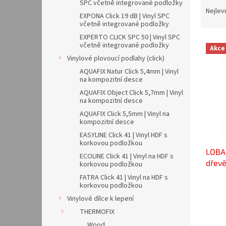
n
SPC včetně integrované podložky
a
Nejlev
e
EXPONA Click 19 dB | Vinyl SPC
z
l
včetně integrované podložky
e
EXPERTO CLICK SPC 50 | Vinyl SPC
V
n
včetně integrované podložky
Akce
ý
í
Vinylové plovoucí podlahy (click)
p
p
AQUAFIX Natur Click 5,4mm | Vinyl
i
r
na kompozitní desce
s
o
AQUAFIX Object Click 5,7mm | Vinyl
p
d
na kompozitní desce
r
u
AQUAFIX Click 5,5mm | Vinyl na
o
k
kompozitní desce
d
t
EASYLINE Click 41 | Vinyl HDF s
u
ů
korkovou podložkou
LOBA 
k
ECOLINE Click 41 | Vinyl na HDF s
dřev
t
korkovou podložkou
ů
FATRA Click 41 | Vinyl na HDF s
korkovou podložkou
Vinylové dílce k lepení
THERMOFIX
Wood