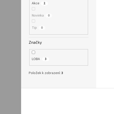
Akce
2
Novinka
0
Tip
0
Značky
LOBA
3
Položek k zobrazení:
3
Z
á
p
a
t