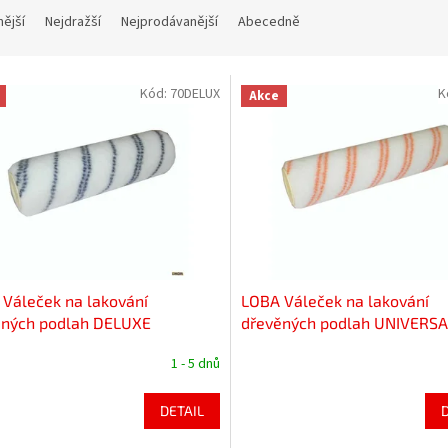
nější
Nejdražší
Nejprodávanější
Abecedně
Kód:
70DELUX
K
Akce
Váleček na lakování
LOBA Váleček na lakování
ěných podlah DELUXE
dřevěných podlah UNIVERSA
1 - 5 dnů
DETAIL