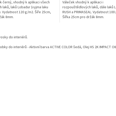
k černý, vhodný k aplikaci všech
Váleček vhodný k aplikaci i
h laků, laků Lobadur (vyjma laku
rozpouštědlových laků, dále laků
). Vydatnost 120 g/m2. Šíře 25cm,
RUSH a PRIMASEAL. Vydatnost 100
žák 8mm.
Šířka 25cm pro držák 8mm.
O
v
vosky do interiérů.
l
á
robky do interiérů - Aktivní barva ACTIVE COLOR šedá, Olej HS 2K IMPACT O
d
a
c
í
p
r
v
k
y
v
ý
p
i
s