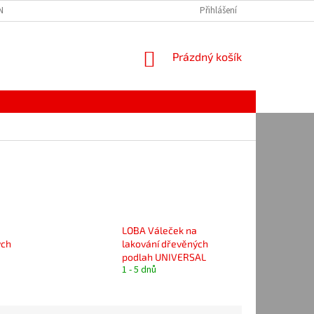
Í PODMÍNKY
NAPIŠTE NÁM
OCHRANA OSOBNÍCH ÚDAJŮ
Přihlášení
NÁKUPNÍ
Prázdný košík
KOŠÍK
LOBA Váleček na
ých
lakování dřevěných
podlah UNIVERSAL
1 - 5 dnů