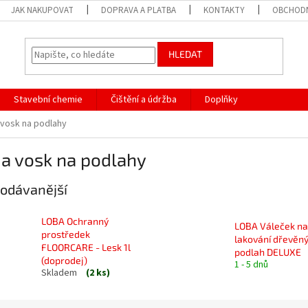
JAK NAKUPOVAT
DOPRAVA A PLATBA
KONTAKTY
OBCHODN
HLEDAT
Stavební chemie
Čištění a údržba
Doplňky
 vosk na podlahy
 a vosk na podlahy
odávanější
LOBA Ochranný
LOBA Váleček na
prostředek
lakování dřevěn
FLOORCARE - Lesk 1l
podlah DELUXE
(doprodej)
1 - 5 dnů
Skladem
(2 ks)