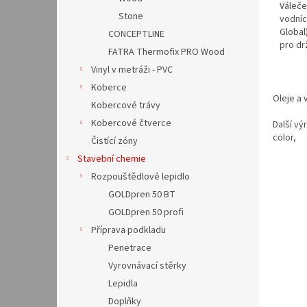
Váleče
Stone
vodníc
Global
CONCEPTLINE
pro dr
FATRA Thermofix PRO Wood
Vinyl v metráži - PVC
Koberce
Oleje a 
Kobercové trávy
Kobercové čtverce
Další vý
color,
Čistící zóny
Stavební chemie
Rozpouštědlové lepidlo
GOLDpren 50 BT
GOLDpren 50 profi
Příprava podkladu
Penetrace
Vyrovnávací stěrky
Lepidla
Doplňky