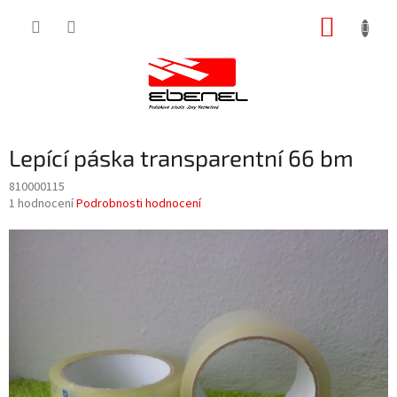
Přejít
NÁKUP
na
obsah
KOŠÍK
Lepící páska transparentní 66 bm
810000115
Průměrné
1 hodnocení
Podrobnosti hodnocení
hodnocení
produktu
je
1,0
z
5
hvězdiček.