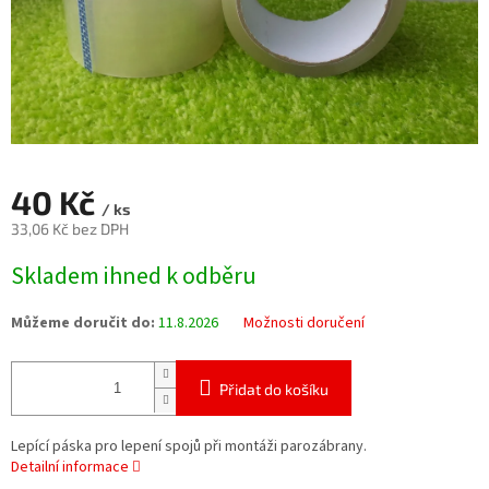
40 Kč
/ ks
33,06 Kč bez DPH
Měrná
Skladem ihned k odběru
cena:
Můžeme doručit do:
11.8.2026
Možnosti doručení
Přidat do košíku
Lepící páska pro lepení spojů při montáži parozábrany.
Detailní informace