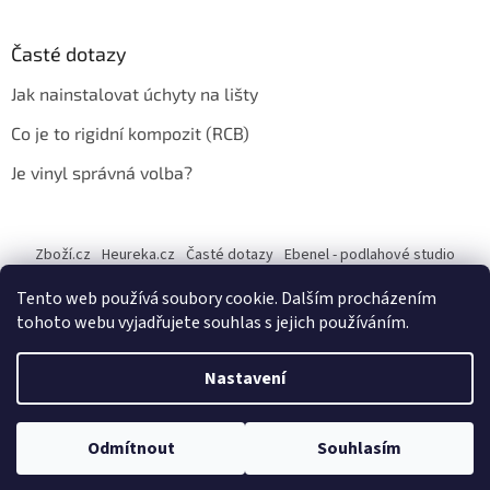
Časté dotazy
Jak nainstalovat úchyty na lišty
Co je to rigidní kompozit (RCB)
Je vinyl správná volba?
Zboží.cz
Heureka.cz
Časté dotazy
Ebenel - podlahové studio
Tento web používá soubory cookie. Dalším procházením
tohoto webu vyjadřujete souhlas s jejich používáním.
Vytvořil Shoptet
Nastavení
Copyright 2026
Ebenel - Podlahové studio Jany Vechetové
.
Odmítnout
Souhlasím
Všechna práva vyhrazena.