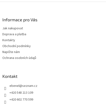
Z
á
p
a
Informace pro Vás
t
Jak nakupovat
í
Doprava a platba
Kontakty
Obchodní podmínky
Napište nám
Ochrana osobních údajů
Kontakt
ebenel
@
seznam.cz
+420 548 213 109
+420 602 770 599