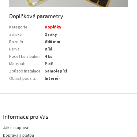
Doplňkové parametry
Kategorie
:
Doplňky
Záruka
:
2 roky
Rozměr
:
Ø40 mm
Barva
:
Bílá
Počet ks v balení
:
4 ks
Materiál
:
Plsť
Způsob instalace
:
Samolepící
Oblast použití
:
Interiér
Z
á
p
a
Informace pro Vás
t
Jak nakupovat
í
Doprava a platba