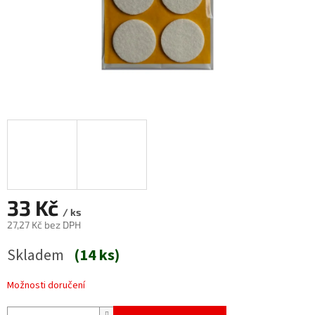
33 Kč
/ ks
27,27 Kč bez DPH
Měrná
Skladem
(14 ks)
cena:
Možnosti doručení