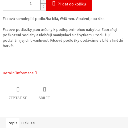
Přidat do košíku
Filcová samolepící podložka bílá, Ø40 mm. V balení jsou 4 ks.
Filcové podložky jsou určeny k podlepení nohou nábytku. Zabraňují
poškození podlahy a ulehčují manipulaci s nábytkem. Prodlužují
podlahám jejich trvanlivost. Filcové podložky dodáváme v bílé a hnědé
barvě.
Detailní informace
ZEPTAT SE
SDÍLET
Popis
Diskuze