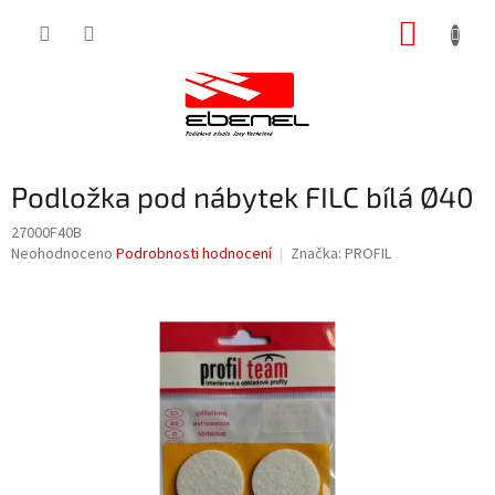
Přejít
NÁKUP
na
obsah
KOŠÍK
Podložka pod nábytek FILC bílá Ø40
27000F40B
Průměrné
Neohodnoceno
Podrobnosti hodnocení
Značka:
PROFIL
hodnocení
produktu
je
0,0
z
5
hvězdiček.