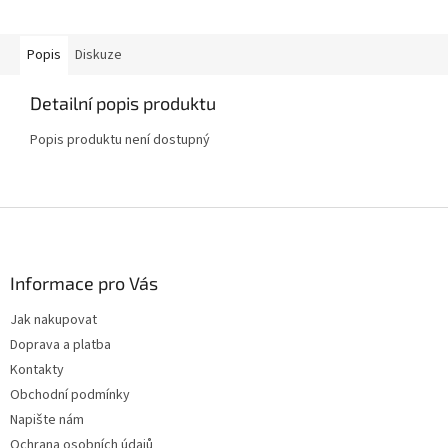
Popis
Diskuze
Detailní popis produktu
Popis produktu není dostupný
Z
á
p
a
Informace pro Vás
t
Jak nakupovat
í
Doprava a platba
Kontakty
Obchodní podmínky
Napište nám
Ochrana osobních údajů