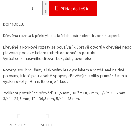
Přidat do košíku
DOPRODEJ.
Dřevěná rozeta k překrytí dilatačních spár kolem trubek k topení.
Dřevěné a korkové rozety se používají k úpravě otvorů v dřevěné nebo
plovoucí podlaze kolem trubek od topného potrubí.
Vyrábí se z masivního dřeva - buk, dub, javor, olše.
Rozety jsou broušeny a lakovány lesklým lakem a rozdělené na dvě
poloviny, které jsou k sobě spojeny dřevěnými kolíky průměr 3 mm a
výška rozet je 9 mm. Balení je 1 kus .
Velikost potrubí se převádí: 15,5 mm, 3/8" = 18,5 mm, 1/2"= 23,5 mm,
3/4" = 28,5 mm, 1" = 36,5 mm, 5/4" = 45 mm.
ZEPTAT SE
SDÍLET