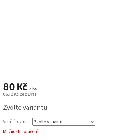
80 Kč
/ ks
66,12 Kč bez DPH
Měrná
Zvolte variantu
cena:
Vnitřní rozměr
Možnosti doručení