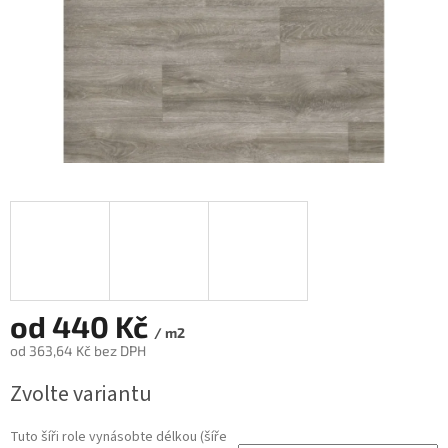
od
440 Kč
/ m2
od
363,64 Kč
bez DPH
Měrná
Zvolte variantu
cena:
Tuto šíři role vynásobte délkou (šíře