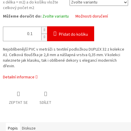
x délka = m2) a do košíku vložte
celkový počet m2
Můžeme doručit do:
Zvolte variantu
Možnosti doručení
Přidat do košíku
Nejoblíbenější PVC v metráži s textilní podložkou DUPLEX 32 z kolekce
A1. Celková tloušťka je 2,8 mm a nášlapná vrstva 0,35 mm. V kolekci
naleznete jak klasiku, tak i oblíbené dekory s elegancí moderních
dřevin.
Detailní informace
ZEPTAT SE
SDÍLET
Popis
Diskuze