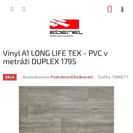
Přejít
NÁKUP
na
obsah
KOŠÍK
Vinyl A1 LONG LIFE TEX - PVC v
metráži DUPLEX 1795
Průměrné
Neohodnoceno
Podrobnosti hodnocení
Značka:
TARKETT
Akce
hodnocení
produktu
je
0,0
z
5
hvězdiček.