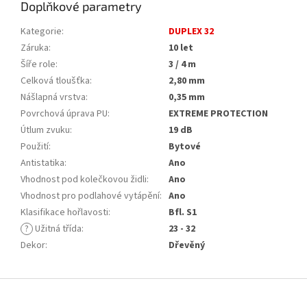
Doplňkové parametry
Kategorie
:
DUPLEX 32
Záruka
:
10 let
Šíře role
:
3 / 4 m
Celková tloušťka
:
2,80 mm
Nášlapná vrstva
:
0,35 mm
Povrchová úprava PU
:
EXTREME PROTECTION
Útlum zvuku
:
19 dB
Použití
:
Bytové
Antistatika
:
Ano
Vhodnost pod kolečkovou židli
:
Ano
Vhodnost pro podlahové vytápění
:
Ano
Klasifikace hořlavosti
:
Bfl. S1
?
Užitná třída
:
23 - 32
Dekor
:
Dřevěný
Z
á