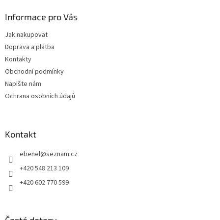
p
a
Informace pro Vás
t
Jak nakupovat
í
Doprava a platba
Kontakty
Obchodní podmínky
Napište nám
Ochrana osobních údajů
Kontakt
ebenel
@
seznam.cz
+420 548 213 109
+420 602 770 599