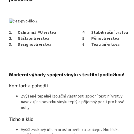
1.
Ochranná PU vrstva
4.
Stabilizační vrstva
2.
Nášlapná vrstva
5.
Pěnová vrstva
3.
Designová vrstva
6.
Textilní vrtsva
Moderní výhody spojení vinylu s textilní podložkou!
Komfort a pohodlí
Zvýšené tepelně izolační vlastnosti spodní textilní vrstvy
navozují na povrchu vinylu teplý a příjemný pocit pro bosé
nohy.
Ticho a klid
Vyšší zvukový útlum prostorového a kročejového hluku