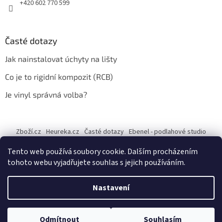
+420 602 770 599
Časté dotazy
Jak nainstalovat úchyty na lišty
Co je to rigidní kompozit (RCB)
Je vinyl správná volba?
Zboží.cz
Heureka.cz
Časté dotazy
Ebenel - podlahové studio
Tento web používá soubory cookie. Dalším procházením
tohoto webu vyjadřujete souhlas s jejich používáním.
Vytvořil Shoptet
Nastavení
Copyright 2026
Ebenel - Podlahové studio Jany Vechetové
.
Odmítnout
Souhlasím
Všechna práva vyhrazena.