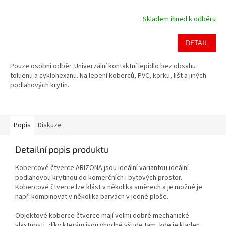
Skladem ihned k odběru
Průměrné
hodnocení
produktu
DETAIL
je
4,4
Pouze osobní odběr. Univerzální kontaktní lepidlo bez obsahu
z
toluenu a cyklohexanu. Na lepení koberců, PVC, korku, lišt a jiných
5
podlahových krytin.
hvězdiček.
Popis
Diskuze
Detailní popis produktu
Kobercové čtverce ARIZONA jsou ideální variantou ideální
podlahovou krytinou do komerčních i bytových prostor.
Kobercové čtverce lze klást v několika směrech a je možné je
např. kombinovat v několika barvách v jedné ploše.
Objektové koberce čtverce mají velmi dobré mechanické
vlastnosti, díky kterým jsou vhodné všude tam, kde je kladen