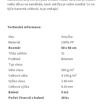
velký důraz na namáhání, navíc údržba je velmi snadná. Co se
týče barevné stálosti, ta je vnikající.
Technické informace:
Vlas
Smyčka
Materiál
100% PP
Rozměr
50 x 50 cm
Třída zátěže
31
Podklad
Bitumen
Typ vlasu
2
Váha vlasu
580 g/m
2
Celková váha
4 100 g/m
Výška vlasu
3.40 mm
Celková výška
6.20 mm
Balení
5 m2
Počet čtverců v balení
20 ks