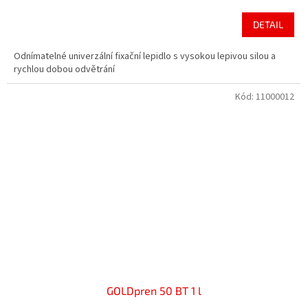
DETAIL
Odnímatelné univerzální fixační lepidlo s vysokou lepivou silou a
rychlou dobou odvětrání
Kód:
11000012
GOLDpren 50 BT 1 l