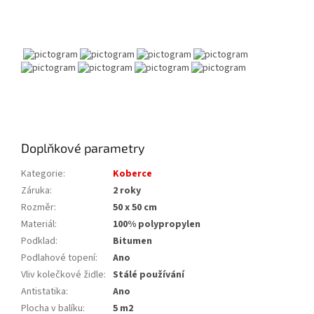
Doplňkové parametry
Kategorie
:
Koberce
Záruka
:
2 roky
Rozměr
:
50 x 50 cm
Materiál
:
100% polypropylen
Podklad
:
Bitumen
Podlahové topení
:
Ano
Vliv kolečkové židle
:
Stálé používání
Antistatika
:
Ano
Plocha v balíku
:
5 m2