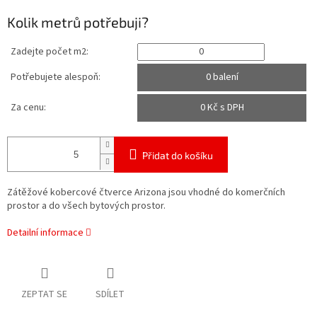
Kolik metrů potřebuji?
Zadejte počet m2:
Potřebujete alespoň:
0 balení
Za cenu:
0
Kč s DPH
Přidat do košíku
Zátěžové kobercové čtverce Arizona jsou vhodné do komerčních
prostor a do všech bytových prostor.
Detailní informace
ZEPTAT SE
SDÍLET