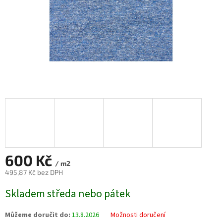
600 Kč
/ m2
495,87 Kč bez DPH
Měrná
Skladem středa nebo pátek
cena:
Můžeme doručit do:
13.8.2026
Možnosti doručení