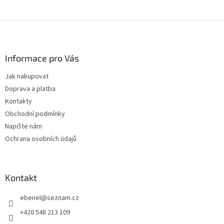
Z
á
p
a
Informace pro Vás
t
Jak nakupovat
í
Doprava a platba
Kontakty
Obchodní podmínky
Napište nám
Ochrana osobních údajů
Kontakt
ebenel
@
seznam.cz
+420 548 213 109