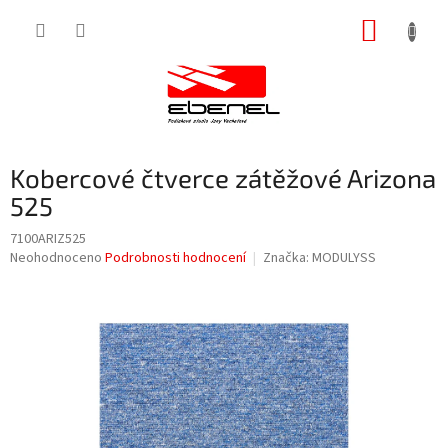
Přejít
NÁKUP
na
obsah
KOŠÍK
Kobercové čtverce zátěžové Arizona
525
7100ARIZ525
Průměrné
Neohodnoceno
Podrobnosti hodnocení
Značka:
MODULYSS
hodnocení
produktu
je
0,0
z
5
hvězdiček.