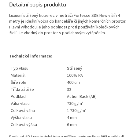
Detailní popis produktu
Luxusní střižený koberec v metráži Fortesse SDE New v šíři 4
metry je ideální volba do kanceláře či jiných komerčních prostor.
Hlavní výhodou je jeho odolnost proti používání kolečkových
židlí. Je vhodný do prostor s podlahovým vytápěním.
Technické informace:
Typ vlasu
Střižený
Materiál
100% PA
Šíře role
400 cm
Třída zátěže
32
Podklad
Action Back (AB)
2
Váha vlasu
730 g/m
2
Celková váha
1 730 g/m
Výška vlasu
4 mm
Celková výška
6 mm
Podklad AB ( syntetická juta v mřížce, nejpoužívanější podklad).