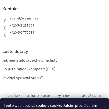
Kontakt
ebenel
@
seznam.cz
+420 548 213 109
+420 602 770 599
Časté dotazy
Jak nainstalovat úchyty na lišty
Co je to rigidní kompozit (RCB)
Je vinyl správná volba?
Zboží.cz
Heureka.cz
Časté dotazy
Ebenel - podlahové studio
Tento web používá soubory cookie. Dalším procházením