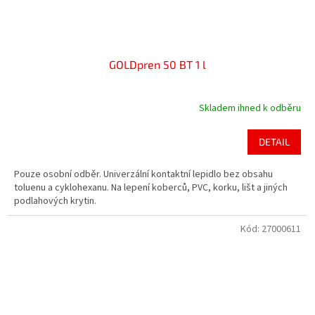
GOLDpren 50 BT 1 l
Skladem ihned k odběru
Průměrné
hodnocení
produktu
DETAIL
je
4,4
Pouze osobní odběr. Univerzální kontaktní lepidlo bez obsahu
z
toluenu a cyklohexanu. Na lepení koberců, PVC, korku, lišt a jiných
5
podlahových krytin.
hvězdiček.
Kód:
27000611