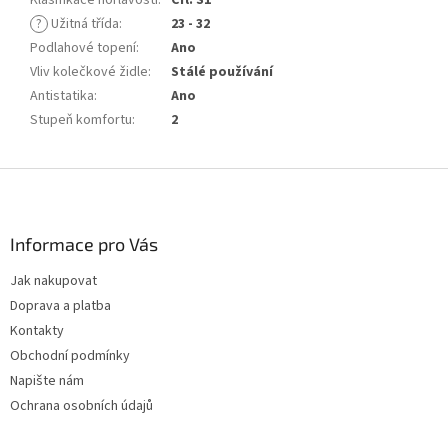
?
Užitná třída
:
23 - 32
Podlahové topení
:
Ano
Vliv kolečkové židle
:
Stálé používání
Antistatika
:
Ano
Stupeň komfortu
:
2
Z
á
p
a
Informace pro Vás
t
Jak nakupovat
í
Doprava a platba
Kontakty
Obchodní podmínky
Napište nám
Ochrana osobních údajů