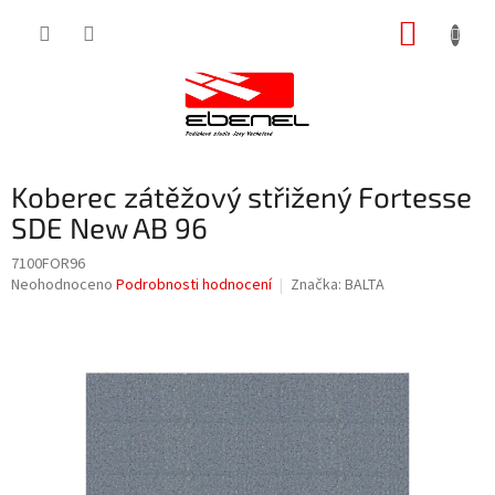
Přejít
NÁKUP
na
obsah
KOŠÍK
Koberec zátěžový střižený Fortesse
SDE New AB 96
7100FOR96
Průměrné
Neohodnoceno
Podrobnosti hodnocení
Značka:
BALTA
hodnocení
produktu
je
0,0
z
5
hvězdiček.