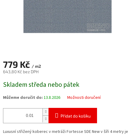
779 Kč
/ m2
643,80 Kč bez DPH
Měrná
Skladem středa nebo pátek
cena:
Můžeme doručit do:
13.8.2026
Možnosti doručení
Přidat do košíku
Luxusní střižený koberec v metráži Fortesse SDE New v šíři 4 metry je