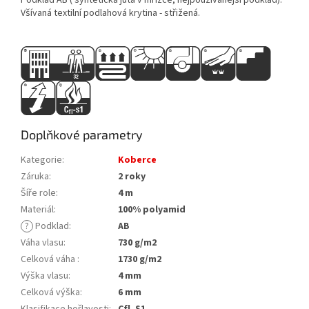
Všívaná textilní podlahová krytina - střižená.
Doplňkové parametry
Kategorie
:
Koberce
Záruka
:
2 roky
Šíře role
:
4 m
Materiál
:
100% polyamid
?
Podklad
:
AB
Váha vlasu
:
730 g/m2
Celková váha
:
1730 g/m2
Výška vlasu
:
4 mm
Celková výška
:
6 mm
Klasifikace hořlavosti
:
Cfl. S1