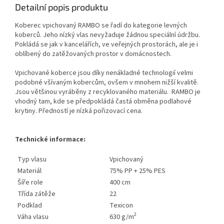
Detailní popis produktu
Koberec vpichovaný RAMBO se řadí do kategorie levných
koberců. Jeho nízký vlas nevyžaduje žádnou speciální údržbu.
Pokládá se jak v kancelářích, ve veřejných prostorách, ale je i
oblíbený do zatěžovaných prostor v domácnostech.
Vpichované koberce jsou díky nenákladné technologií velmi
podobné všívaným kobercům, ovšem v mnohem nižší kvalitě.
Jsou většinou vyráběny z recyklovaného materiálu. RAMBO je
vhodný tam, kde se předpokládá častá obměna podlahové
krytiny. Předností je nízká pořizovací cena.
Technické informace:
Typ vlasu
Vpichovaný
Materiál
75% PP + 25% PES
Šíře role
400 cm
Třída zátěže
22
Podklad
Texicon
2
Váha vlasu
630 g/m