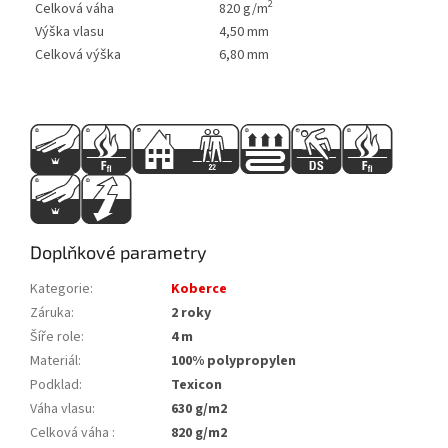
2
Celková váha
820 g/m
Výška vlasu
4,50 mm
Celková výška
6,80 mm
Doplňkové parametry
Kategorie
:
Koberce
Záruka
:
2 roky
Šíře role
:
4 m
Materiál
:
100% polypropylen
Podklad
:
Texicon
Váha vlasu
:
630 g/m2
Celková váha
:
820 g/m2