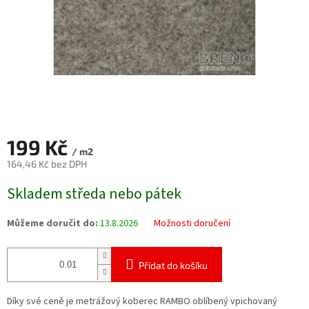
199 Kč
/ m2
164,46 Kč bez DPH
Měrná
Skladem středa nebo pátek
cena:
Můžeme doručit do:
13.8.2026
Možnosti doručení
Přidat do košíku
Díky své ceně je metrážový koberec RAMBO oblíbený vpichovaný