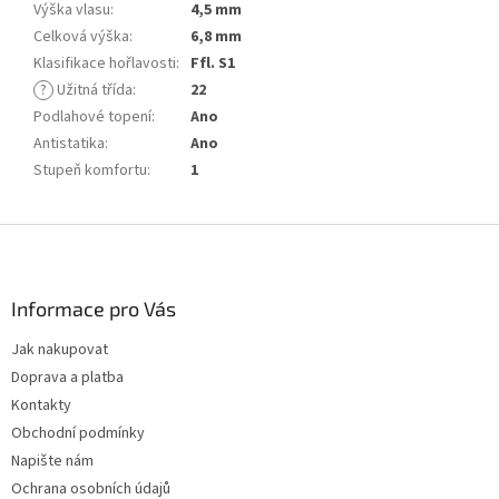
Výška vlasu
:
4,5 mm
Celková výška
:
6,8 mm
Klasifikace hořlavosti
:
Ffl. S1
?
Užitná třída
:
22
Podlahové topení
:
Ano
Antistatika
:
Ano
Stupeň komfortu
:
1
Z
á
p
a
Informace pro Vás
t
Jak nakupovat
í
Doprava a platba
Kontakty
Obchodní podmínky
Napište nám
Ochrana osobních údajů