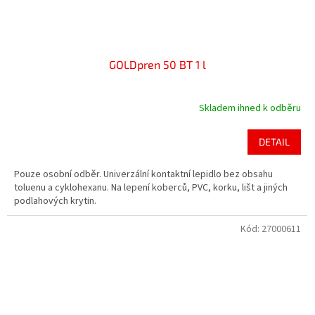
GOLDpren 50 BT 1 l
Skladem ihned k odběru
Průměrné
hodnocení
produktu
DETAIL
je
4,4
Pouze osobní odběr. Univerzální kontaktní lepidlo bez obsahu
z
toluenu a cyklohexanu. Na lepení koberců, PVC, korku, lišt a jiných
5
podlahových krytin.
hvězdiček.
Kód:
27000611