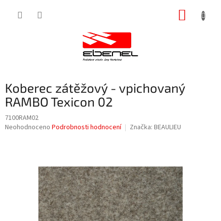
Přejít
NÁKUP
na
obsah
KOŠÍK
Koberec zátěžový - vpichovaný
RAMBO Texicon 02
7100RAM02
Průměrné
Neohodnoceno
Podrobnosti hodnocení
Značka:
BEAULIEU
hodnocení
produktu
je
0,0
z
5
hvězdiček.