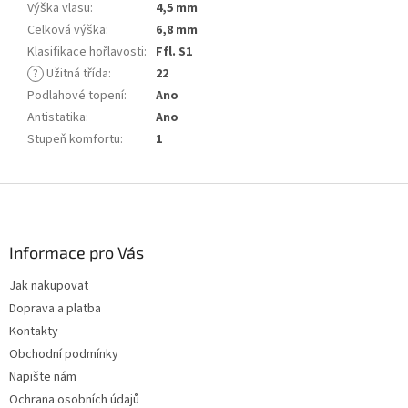
Výška vlasu
:
4,5 mm
Celková výška
:
6,8 mm
Klasifikace hořlavosti
:
Ffl. S1
?
Užitná třída
:
22
Podlahové topení
:
Ano
Antistatika
:
Ano
Stupeň komfortu
:
1
Z
á
p
a
Informace pro Vás
t
Jak nakupovat
í
Doprava a platba
Kontakty
Obchodní podmínky
Napište nám
Ochrana osobních údajů