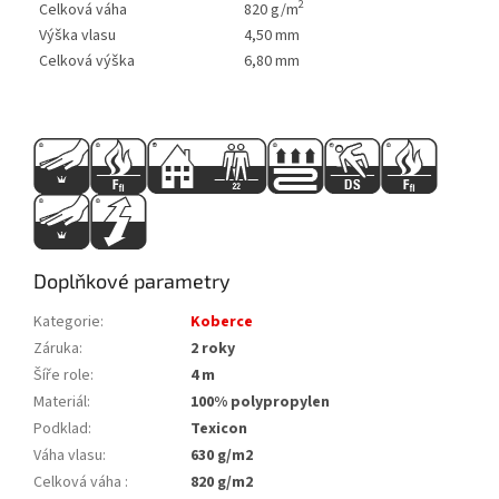
2
Celková váha
820 g/m
Výška vlasu
4,50 mm
Celková výška
6,80 mm
Doplňkové parametry
Kategorie
:
Koberce
Záruka
:
2 roky
Šíře role
:
4 m
Materiál
:
100% polypropylen
Podklad
:
Texicon
Váha vlasu
:
630 g/m2
Celková váha
:
820 g/m2