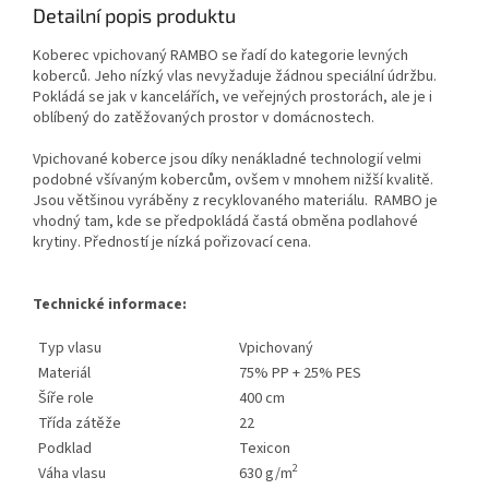
Detailní popis produktu
Koberec vpichovaný RAMBO se řadí do kategorie levných
koberců. Jeho nízký vlas nevyžaduje žádnou speciální údržbu.
Pokládá se jak v kancelářích, ve veřejných prostorách, ale je i
oblíbený do zatěžovaných prostor v domácnostech.
Vpichované koberce jsou díky nenákladné technologií velmi
podobné všívaným kobercům, ovšem v mnohem nižší kvalitě.
Jsou většinou vyráběny z recyklovaného materiálu. RAMBO je
vhodný tam, kde se předpokládá častá obměna podlahové
krytiny. Předností je nízká pořizovací cena.
Technické informace:
Typ vlasu
Vpichovaný
Materiál
75% PP + 25% PES
Šíře role
400 cm
Třída zátěže
22
Podklad
Texicon
2
Váha vlasu
630 g/m