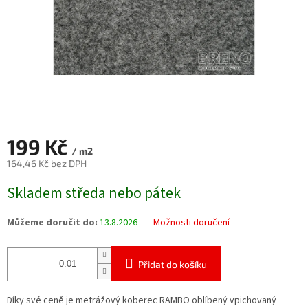
199 Kč
/ m2
164,46 Kč bez DPH
Měrná
Skladem středa nebo pátek
cena:
Můžeme doručit do:
13.8.2026
Možnosti doručení
Přidat do košíku
Díky své ceně je metrážový koberec RAMBO oblíbený vpichovaný