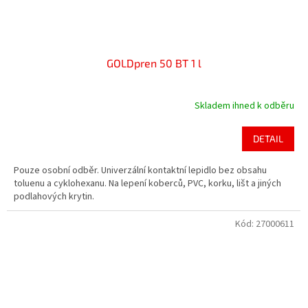
GOLDpren 50 BT 1 l
Skladem ihned k odběru
Průměrné
hodnocení
produktu
DETAIL
je
4,4
Pouze osobní odběr. Univerzální kontaktní lepidlo bez obsahu
z
toluenu a cyklohexanu. Na lepení koberců, PVC, korku, lišt a jiných
5
podlahových krytin.
hvězdiček.
Kód:
27000611