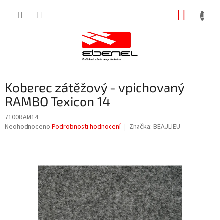
Přejít
NÁKUP
na
obsah
KOŠÍK
Koberec zátěžový - vpichovaný
RAMBO Texicon 14
7100RAM14
Průměrné
Neohodnoceno
Podrobnosti hodnocení
Značka:
BEAULIEU
hodnocení
produktu
je
0,0
z
5
hvězdiček.