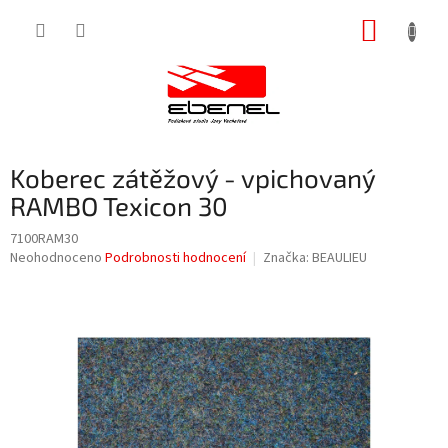
Přejít
NÁKUP
na
obsah
KOŠÍK
Koberec zátěžový - vpichovaný
RAMBO Texicon 30
7100RAM30
Průměrné
Neohodnoceno
Podrobnosti hodnocení
Značka:
BEAULIEU
hodnocení
produktu
je
0,0
z
5
hvězdiček.