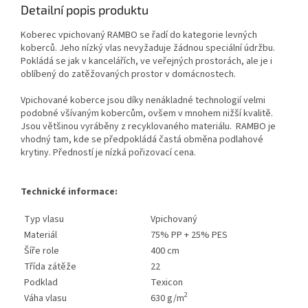
Detailní popis produktu
Koberec vpichovaný RAMBO se řadí do kategorie levných
koberců. Jeho nízký vlas nevyžaduje žádnou speciální údržbu.
Pokládá se jak v kancelářích, ve veřejných prostorách, ale je i
oblíbený do zatěžovaných prostor v domácnostech.
Vpichované koberce jsou díky nenákladné technologií velmi
podobné všívaným kobercům, ovšem v mnohem nižší kvalitě.
Jsou většinou vyráběny z recyklovaného materiálu. RAMBO je
vhodný tam, kde se předpokládá častá obměna podlahové
krytiny. Předností je nízká pořizovací cena.
Technické informace:
Typ vlasu
Vpichovaný
Materiál
75% PP + 25% PES
Šíře role
400 cm
Třída zátěže
22
Podklad
Texicon
2
Váha vlasu
630 g/m