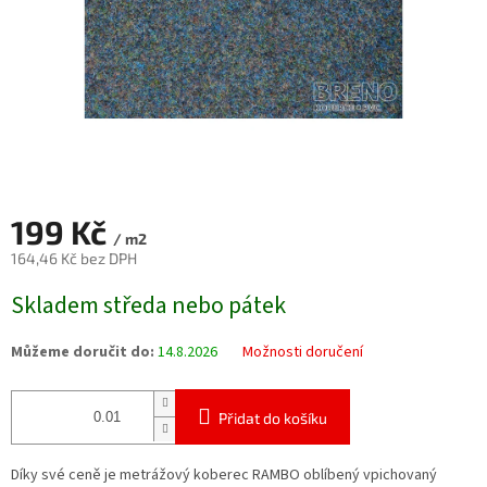
199 Kč
/ m2
164,46 Kč bez DPH
Měrná
Skladem středa nebo pátek
cena:
Můžeme doručit do:
14.8.2026
Možnosti doručení
Přidat do košíku
Díky své ceně je metrážový koberec RAMBO oblíbený vpichovaný