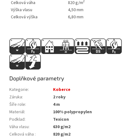
2
Celková váha
820 g/m
Výška vlasu
4,50 mm
Celková výška
6,80 mm
Doplňkové parametry
Kategorie
:
Koberce
Záruka
:
2 roky
Šíře role
:
4 m
Materiál
:
100% polypropylen
Podklad
:
Texicon
Váha vlasu
:
630 g/m2
Celková váha
:
820 g/m2