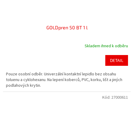
GOLDpren 50 BT 1 l
Skladem ihned k odběru
Průměrné
hodnocení
produktu
DETAIL
je
4,4
Pouze osobní odběr. Univerzální kontaktní lepidlo bez obsahu
z
toluenu a cyklohexanu. Na lepení koberců, PVC, korku, lišt a jiných
5
podlahových krytin.
hvězdiček.
Kód:
27000611