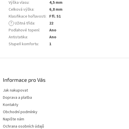
Výška vlasu
:
4,5 mm
Celková výška
:
6,8 mm
Klasifikace hořlavosti
:
Ffl. S1
?
Užitná třída
:
22
Podlahové topení
:
Ano
Antistatika
:
Ano
Stupeň komfortu
:
1
Z
á
p
a
Informace pro Vás
t
Jak nakupovat
í
Doprava a platba
Kontakty
Obchodní podmínky
Napište nám
Ochrana osobních údajů