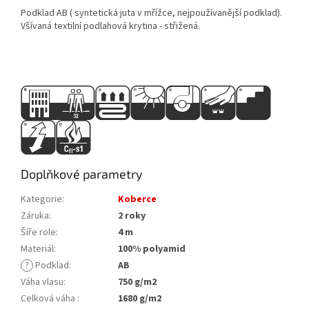
Podklad AB ( syntetická juta v mřížce, nejpoužívanější podklad).
Všívaná textilní podlahová krytina - střižená.
Doplňkové parametry
Kategorie
:
Koberce
Záruka
:
2 roky
Šíře role
:
4 m
Materiál
:
100% polyamid
?
Podklad
:
AB
Váha vlasu
:
750 g/m2
Celková váha
:
1680 g/m2