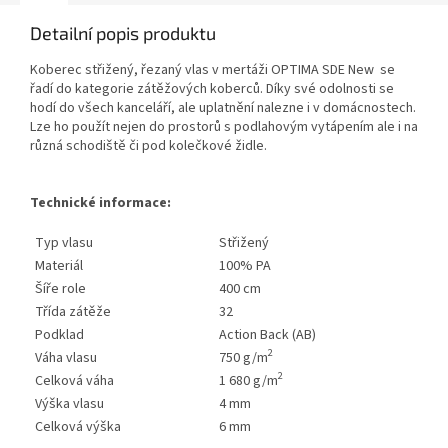
Detailní popis produktu
Koberec střižený, řezaný vlas v mertáži OPTIMA SDE New se
řadí do kategorie zátěžových koberců. Díky své odolnosti se
hodí do všech kanceláří, ale uplatnění nalezne i v domácnostech.
Lze ho použít nejen do prostorů s podlahovým vytápením ale i na
různá schodiště či pod kolečkové židle.
Technické informace:
Typ vlasu
Střižený
Materiál
100% PA
Šíře role
400 cm
Třída zátěže
32
Podklad
Action Back (AB)
2
Váha vlasu
750 g/m
2
Celková váha
1 680 g/m
Výška vlasu
4 mm
Celková výška
6 mm