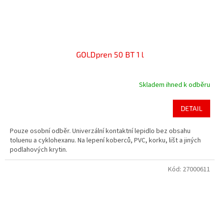
GOLDpren 50 BT 1 l
Skladem ihned k odběru
Průměrné
hodnocení
produktu
DETAIL
je
4,4
Pouze osobní odběr. Univerzální kontaktní lepidlo bez obsahu
z
toluenu a cyklohexanu. Na lepení koberců, PVC, korku, lišt a jiných
5
podlahových krytin.
hvězdiček.
Kód:
27000611