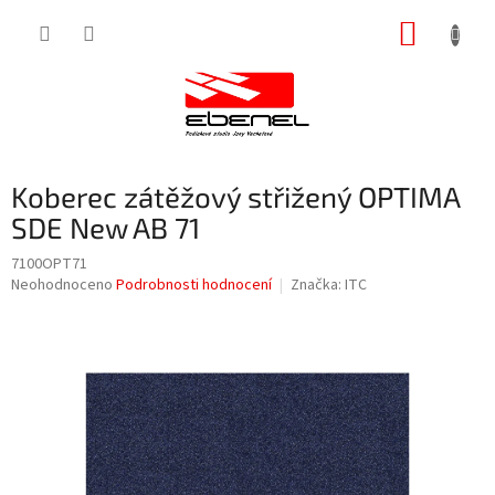
Přejít
NÁKUP
na
obsah
KOŠÍK
Koberec zátěžový střižený OPTIMA
SDE New AB 71
7100OPT71
Průměrné
Neohodnoceno
Podrobnosti hodnocení
Značka:
ITC
hodnocení
produktu
je
0,0
z
5
hvězdiček.