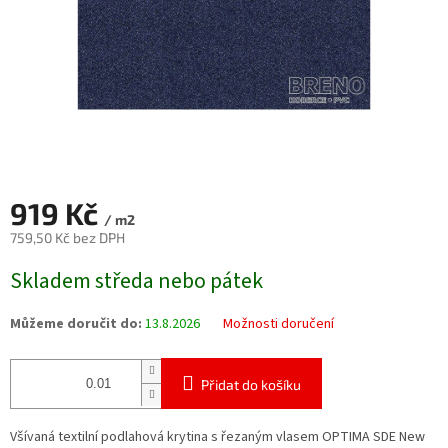
919 Kč
/ m2
759,50 Kč bez DPH
Měrná
Skladem středa nebo pátek
cena:
Můžeme doručit do:
13.8.2026
Možnosti doručení
Přidat do košíku
Všívaná textilní podlahová krytina s řezaným vlasem OPTIMA SDE New