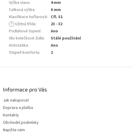
Výška vlasu
:
4 mm
Celková výška
:
6 mm
Klasifikace hořlavosti
:
Cfl. S1
?
Užitná třída
:
23 - 32
Podlahové topení
:
Ano
Vliv kolečkové židle
:
Stálé používání
Antistatika
:
Ano
Stupeň komfortu
:
2
Z
á
p
a
Informace pro Vás
t
Jak nakupovat
í
Doprava a platba
Kontakty
Obchodní podmínky
Napište nám