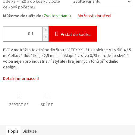
x délka = m2) a do košíku vložte
celkový počet m2
Můžeme doručit do:
Zvolte variantu
Možnosti doručení
Přidat do košíku
PVC v metráži s textilní podložkou LIVITEX XXL 31 z kolekce A1 v šíři 4 / 5
m. Celková tloušťka je 2,5 mm a nášlapná vrstva 0,25 mm. Je to skvělá
volba nejen pro industriální styl ale i hra jemných tónů přírodního
designu.
Detailní informace
ZEPTAT SE
SDÍLET
Popis
Diskuze