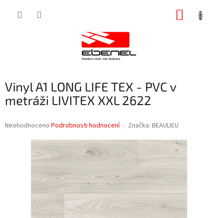
Přejít
NÁKUP
na
obsah
KOŠÍK
Vinyl A1 LONG LIFE TEX - PVC v
metráži LIVITEX XXL 2622
Průměrné
Neohodnoceno
Podrobnosti hodnocení
Značka:
BEAULIEU
hodnocení
produktu
je
0,0
z
5
hvězdiček.