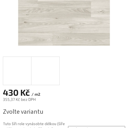
430 Kč
/ m2
355,37 Kč bez DPH
Měrná
Zvolte variantu
cena:
Tuto šíři role vynásobte délkou (šíře