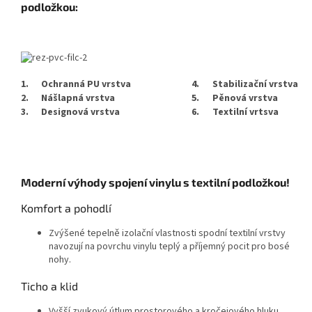
podložkou:
1.
Ochranná PU vrstva
4.
Stabilizační vrstva
2.
Nášlapná vrstva
5.
Pěnová vrstva
3.
Designová vrstva
6.
Textilní vrtsva
Moderní výhody spojení vinylu s textilní podložkou!
Komfort a pohodlí
Zvýšené tepelně izolační vlastnosti spodní textilní vrstvy
navozují na povrchu vinylu teplý a příjemný pocit pro bosé
nohy.
Ticho a klid
Vyšší zvukový útlum prostorového a kročejového hluku