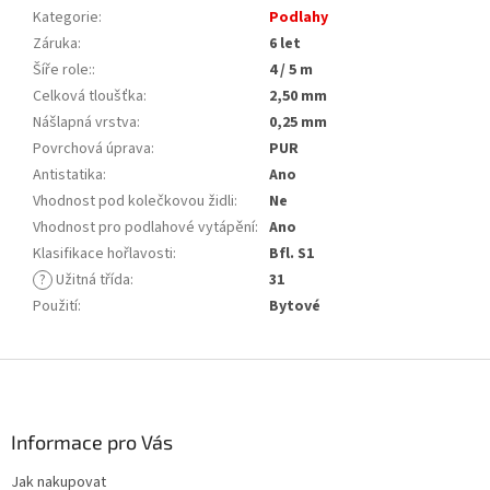
Kategorie
:
Podlahy
Záruka
:
6 let
Šíře role:
:
4 / 5 m
Celková tloušťka
:
2,50 mm
Nášlapná vrstva
:
0,25 mm
Povrchová úprava
:
PUR
Antistatika
:
Ano
Vhodnost pod kolečkovou židli
:
Ne
Vhodnost pro podlahové vytápění
:
Ano
Klasifikace hořlavosti
:
Bfl. S1
?
Užitná třída
:
31
Použití
:
Bytové
Z
á
p
a
Informace pro Vás
t
Jak nakupovat
í