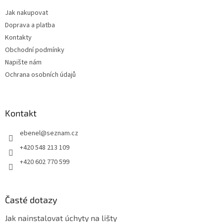
t
Jak nakupovat
í
Doprava a platba
Kontakty
Obchodní podmínky
Napište nám
Ochrana osobních údajů
Kontakt
ebenel
@
seznam.cz
+420 548 213 109
+420 602 770 599
Časté dotazy
Jak nainstalovat úchyty na lišty