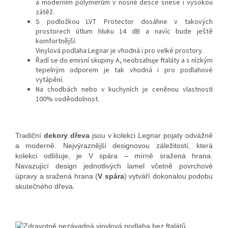
a moderním polymerům v nosné desce snese i vysokou
zátěž.
S podložkou LVT Protector dosáhne v takových
prostorech útlum hluku 14 dB a navíc bude ještě
komfortnější.
Vinylová podlaha Legnar je vhodná i pro velké prostory.
Řadí se do emisní skupiny A, neobsahuje ftaláty a s nízkým
tepelným odporem je tak vhodná i pro podlahové
vytápění.
Na chodbách nebo v kuchyních je ceněnou vlastností
100% voděodolnost.
Tradiční
dekory dřeva
jsou v kolekci Legnar pojaty odvážně
a moderně. Nejvýraznější designovou záležitostí, která
kolekci odlišuje, je V spára – mírně sražená hrana.
Navazující design jednotlivých lamel včetně povrchové
úpravy a sražená hrana (
V spára
) vytváří dokonalou podobu
skutečného dřeva.