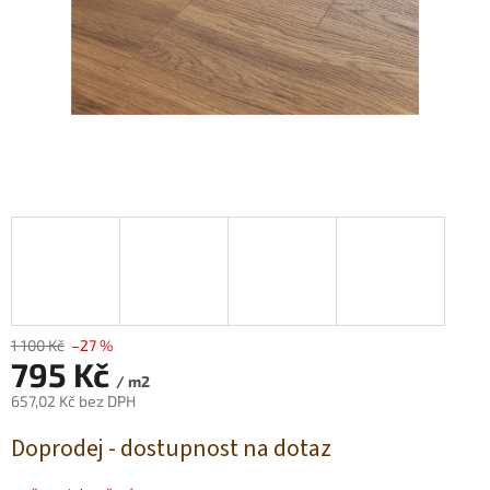
1 100 Kč
–27 %
795 Kč
/ m2
657,02 Kč bez DPH
Měrná
Doprodej - dostupnost na dotaz
cena: