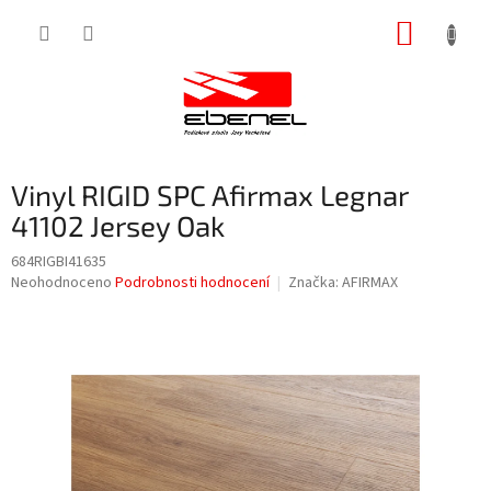
Přejít
NÁKUP
na
obsah
KOŠÍK
Vinyl RIGID SPC Afirmax Legnar
41102 Jersey Oak
684RIGBI41635
Průměrné
Neohodnoceno
Podrobnosti hodnocení
Značka:
AFIRMAX
hodnocení
produktu
je
0,0
z
5
hvězdiček.