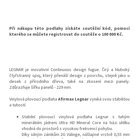
Při nákupu této podlahy získáte soutěžní kód, pomocí
kterého se můžete registrovat do soutěže o 100 000 Kč.
LEGNAR je inovativní Continuous design fugue. Čirý a hluboký
čtyřstranný spoj, který přenáší design z povrchu, stejně jako u
desek z přírodního dřeva, také na zkosení mezi panely.
Zdůrazňuje šířku panelů - 229 mm.
Vinylová plovoucí podlaha
Afirmax Legnar
vyniká svou stabilitou
a tuhostí.
Stabilní plovoucí vinylová podlaha Legnar s tuhým
minerálním jádrem Ultra HD Mineral Core na bázi uhlíku
vhodná do prostorů s vysokou frekvencí pohybu.
Díky silným zámkům 2G Välinge, nášlapné vrstvě 0,55 mm