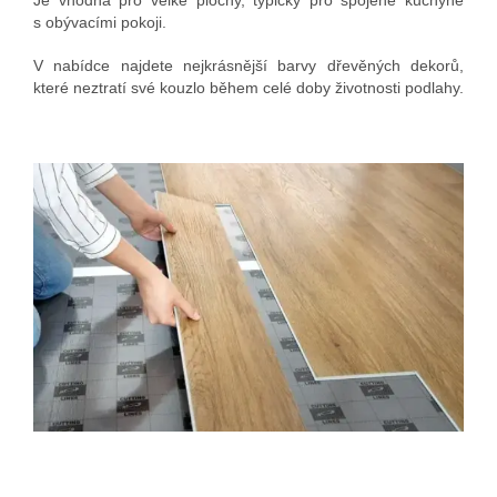
Je vhodná pro velké plochy, typicky pro spojené kuchyně
s obývacími pokoji.
V nabídce najdete nejkrásnější barvy dřevěných dekorů,
které neztratí své kouzlo během celé doby životnosti podlahy.