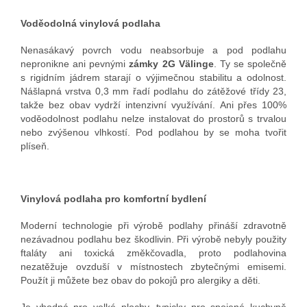
Voděodolná vinylová podlaha
Nenasákavý povrch vodu neabsorbuje a pod podlahu
nepronikne ani pevnými
zámky 2G Välinge
. Ty se společně
s rigidním jádrem starají o výjimečnou stabilitu a odolnost.
Nášlapná vrstva 0,3 mm řadí podlahu do zátěžové třídy 23,
takže bez obav vydrží intenzivní využívání. Ani přes 100%
voděodolnost podlahu nelze instalovat do prostorů s trvalou
nebo zvýšenou vlhkostí. Pod podlahou by se moha tvořit
plíseň.
Vinylová podlaha pro komfortní bydlení
Moderní technologie při výrobě podlahy přináší zdravotně
nezávadnou podlahu bez škodlivin. Při výrobě nebyly použity
ftaláty ani toxická změkčovadla, proto podlahovina
nezatěžuje ovzduší v místnostech zbytečnými emisemi.
Použít ji můžete bez obav do pokojů pro alergiky a děti.