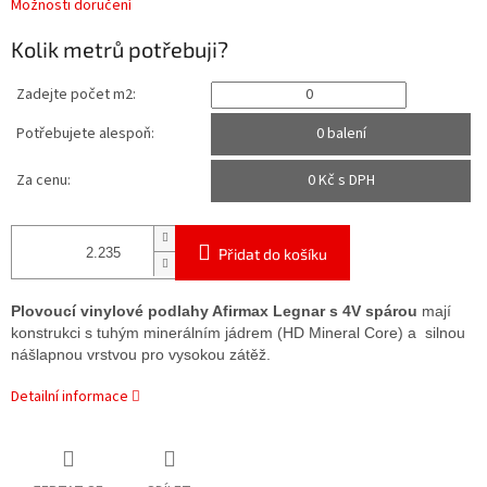
Možnosti doručení
Kolik metrů potřebuji?
Zadejte počet m2:
Potřebujete alespoň:
0 balení
Za cenu:
0
Kč s DPH
Přidat do košíku
Plovoucí vinylové podlahy Afirmax Legnar s 4V spárou
mají
konstrukci s tuhým minerálním jádrem (HD Mineral Core) a silnou
nášlapnou vrstvou pro vysokou zátěž.
Detailní informace