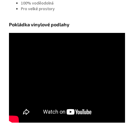
100% voděodolná
Pro velké prostory
Pokládka vinylové podlahy