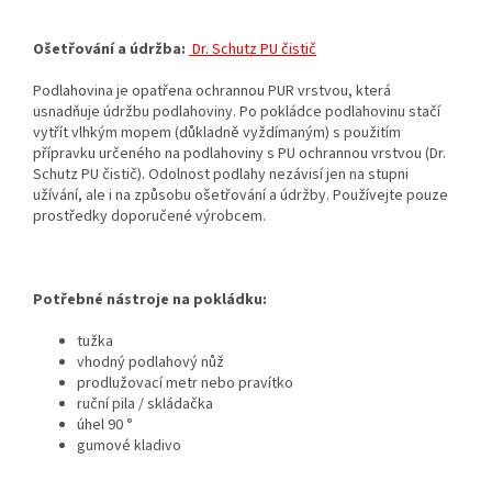
Ošetřování a údržba:
Dr. Schutz PU čistič
Podlahovina je opatřena ochrannou PUR vrstvou, která
usnadňuje údržbu podlahoviny. Po pokládce podlahovinu stačí
vytřít vlhkým mopem (důkladně vyždímaným) s použitím
přípravku určeného na podlahoviny s PU ochrannou vrstvou (Dr.
Schutz PU čistič). Odolnost podlahy nezávisí jen na stupni
užívání, ale i na způsobu ošetřování a údržby. Používejte pouze
prostředky doporučené výrobcem.
Potřebné nástroje na pokládku:
tužka
vhodný podlahový nůž
prodlužovací metr nebo pravítko
ruční pila / skládačka
úhel 90 °
gumové kladivo