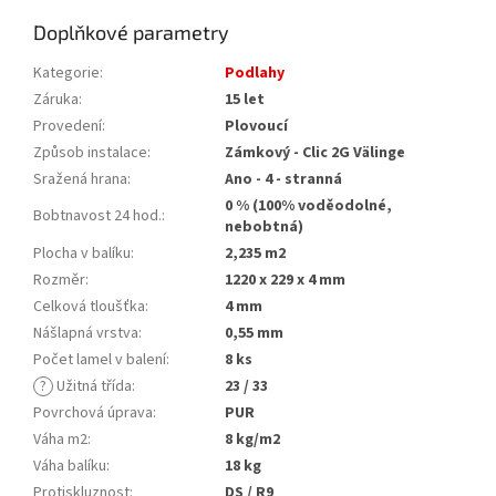
Doplňkové parametry
Kategorie
:
Podlahy
Záruka
:
15 let
Provedení
:
Plovoucí
Způsob instalace
:
Zámkový - Clic 2G Välinge
Sražená hrana
:
Ano - 4 - stranná
0 % (100% voděodolné,
Bobtnavost 24 hod.
:
nebobtná)
Plocha v balíku
:
2,235 m2
Rozměr
:
1220 x 229 x 4 mm
Celková tloušťka
:
4 mm
Nášlapná vrstva
:
0,55 mm
Počet lamel v balení
:
8 ks
?
Užitná třída
:
23 / 33
Povrchová úprava
:
PUR
Váha m2
:
8 kg/m2
Váha balíku
:
18 kg
Protiskluznost
:
DS / R9