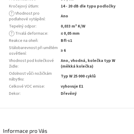
Kročejový útlum
:
14 - 20 dB dle typu podložky
?
Vhodnost pro
Ano
podlahové vytápění
:
Tepelný odpor
:
0,033 m² K/W
?
Trvalá deformace
:
≤ 0,05 mm
Reakce na oheň
:
Bfl-s1
Stálobarevnost při umělém
≥ 6
osvětlení
:
Vhodnost pod kolečkové
Ano, vhodná, kolečka typ W
židle
:
(měkká kolečka)
Odolnost vůči nožičkám
Typ W 25 000 cyklů
nábytku
:
Celkové VOC emise
:
vyhovuje E1
Dekor
:
Dřevěný
Z
á
p
a
Informace pro Vás