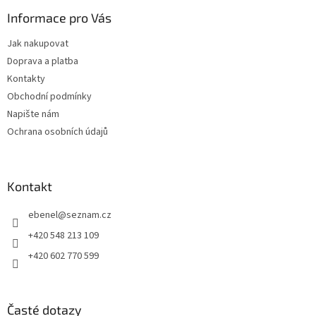
p
a
Informace pro Vás
t
Jak nakupovat
í
Doprava a platba
Kontakty
Obchodní podmínky
Napište nám
Ochrana osobních údajů
Kontakt
ebenel
@
seznam.cz
+420 548 213 109
+420 602 770 599
Časté dotazy