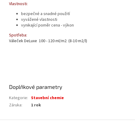
Vlastnosti:
bezpečné a snadné použití
vyvážené vlastnosti
vynikající poměr cena - výkon
Spotřeba:
Váleček DeLuxe 100 - 120 ml/m2 (8-10 m2/l)
Doplňkové parametry
Kategorie
:
Stavební chemie
Záruka
:
1 rok
Z
á