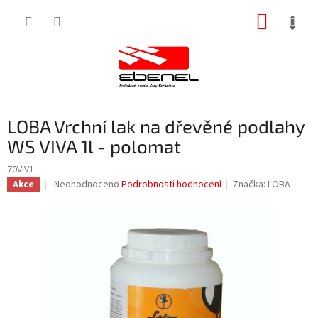
Přejít
NÁKUP
na
obsah
KOŠÍK
LOBA Vrchní lak na dřevěné podlahy
WS VIVA 1l - polomat
70VIV1
Průměrné
Neohodnoceno
Podrobnosti hodnocení
Značka:
LOBA
Akce
hodnocení
produktu
je
0,0
z
5
hvězdiček.