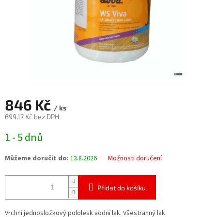
846 Kč
/ ks
699,17 Kč bez DPH
Měrná
1 - 5 dnů
cena:
Můžeme doručit do:
13.8.2026
Možnosti doručení
Přidat do košíku
Vrchní jednosložkový pololesk vodní lak. Všestranný lak