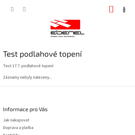
Přejít
NÁKUP
na
obsah
KOŠÍK
Test podlahové topení
Test 17.7. podlahové topení
Záznamy nebyly nalezeny...
Z
á
p
a
Informace pro Vás
t
Jak nakupovat
í
Doprava a platba