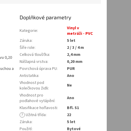
Doplňkové parametry
Vinyl v
Kategorie
:
metráži - PVC
Záruka
:
5 let
Šíře role
:
2 / 3 / 4 m
Celková tloušťka
:
2,4 mm
vu 0,20
Nášlapná vrstva
:
0,20 mm
duchou a
Povrchová úprava PU
:
PUR
Antistatika
:
Ano
Vhodnost pod
Ne
kolečkovou židli
:
Vhodnost pro
Ano
podlahové vytápění
:
Klasifikace hořlavosti
:
Bfl. S1
?
Užitná třída
:
22
Záruka
:
5 let
Použití
:
Bytové