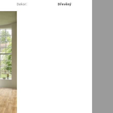
Dekor
:
Dřevěný