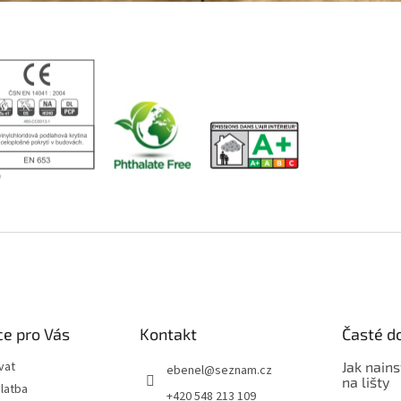
e pro Vás
Kontakt
Časté d
vat
Jak nains
ebenel
@
seznam.cz
na lišty
latba
+420 548 213 109