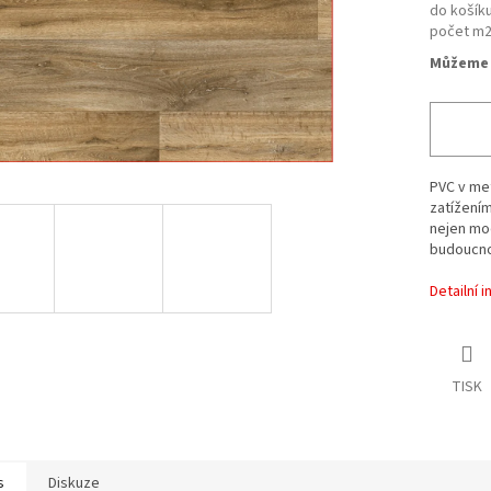
do košíku
počet m
Můžeme 
PVC v me
zatížením
nejen mod
budoucno
Detailní 
TISK
s
Diskuze