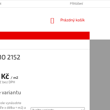
Í PODMÍNKY
NAPIŠTE NÁM
OCHRANA OSOBNÍCH ÚDAJŮ
Přihlášení
NÁKUPNÍ
Prázdný košík
KOŠÍK
MO 2152
 Kč
/ m2
č bez DPH
e variantu
 role vynásobte
íře x délka = m2) a