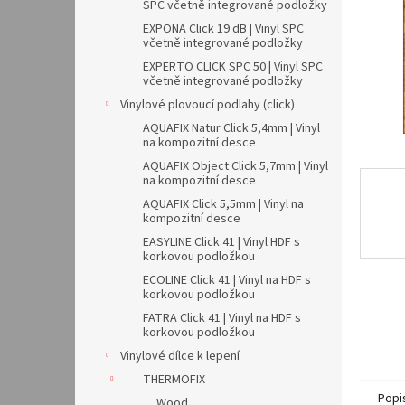
n
SPC včetně integrované podložky
e
EXPONA Click 19 dB | Vinyl SPC
l
včetně integrované podložky
EXPERTO CLICK SPC 50 | Vinyl SPC
včetně integrované podložky
Vinylové plovoucí podlahy (click)
AQUAFIX Natur Click 5,4mm | Vinyl
na kompozitní desce
AQUAFIX Object Click 5,7mm | Vinyl
na kompozitní desce
AQUAFIX Click 5,5mm | Vinyl na
kompozitní desce
EASYLINE Click 41 | Vinyl HDF s
korkovou podložkou
ECOLINE Click 41 | Vinyl na HDF s
korkovou podložkou
FATRA Click 41 | Vinyl na HDF s
korkovou podložkou
Vinylové dílce k lepení
THERMOFIX
Popi
Wood