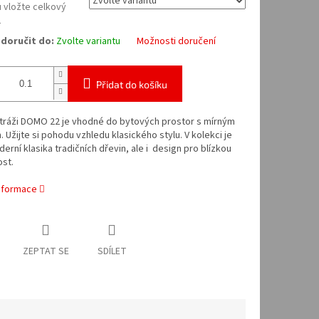
 vložte celkový
2
doručit do:
Zvolte variantu
Možnosti doručení
Přidat do košíku
tráži DOMO 22 je vhodné do bytových prostor s mírným
. Užijte si pohodu vzhledu klasického stylu. V kolekci je
erní klasika tradičních dřevin, ale i design pro blízkou
st.
informace
ZEPTAT SE
SDÍLET