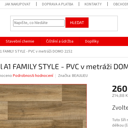
JAK NAKUPOVAT
DOPRAVA A PLATBA
KONTAKTY
OBCHODN
HLEDAT
Stavební chemie
Čištění a údržba
Doplňky
A1 FAMILY STYLE - PVC v metráži DOMO 2152
l A1 FAMILY STYLE - PVC v metráži DO
né
noceno
Podrobnosti hodnocení
Značka:
BEAULIEU
ní
260
u
214,88 K
Měrná
Zvolt
cena:
ek.
Tuto šíři
délkou (š