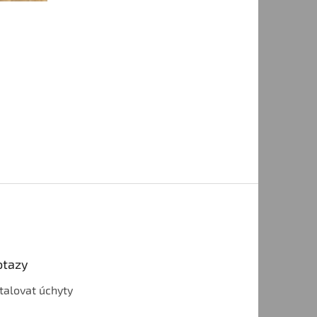
otazy
talovat úchyty