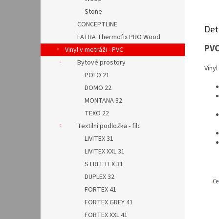
Stone
CONCEPTLINE
Det
FATRA Thermofix PRO Wood
PV
Vinyl v metráži - PVC
Bytové prostory
Viny
POLO 21
DOMO 22
MONTANA 32
TEXO 22
Textilní podložka - filc
LIVITEX 31
LIVITEX XXL 31
STREETEX 31
DUPLEX 32
FORTEX 41
FORTEX GREY 41
FORTEX XXL 41