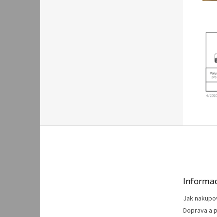
Z
á
p
a
t
Informac
í
Jak nakupo
Doprava a p