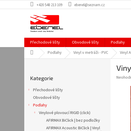
Přejít
+420 548 213 109
ebenel@seznam.cz
na
obsah
Přechodové lišty
Obvodové lišty
Podlahy
Domů
Podlahy
Vinyl v metráži - PVC
Vinyl 
P
Viny
o
Přeskočit
s
Průměr
Neohod
Kategorie
kategorie
t
hodnoce
r
produkt
Přechodové lišty
a
je
Obvodové lišty
0,0
n
z
Podlahy
n
5
í
Vinylové plovoucí RIGID (click)
hvězdič
p
AFIRMAX BiClick | bez podložky
a
AFIRMAX Acoustic BiClick | Vinyl