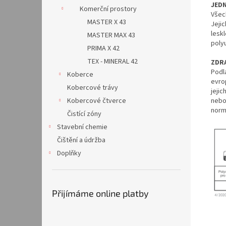
JED
Komerční prostory
Všec
MASTER X 43
Jeji
lesk
MASTER MAX 43
poly
PRIMA X 42
TEX - MINERAL 42
ZDR
Podl
Koberce
evro
Kobercové trávy
jejic
Kobercové čtverce
nebo
norm
Čistící zóny
Stavební chemie
Čištění a údržba
Doplňky
Přijímáme online platby