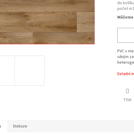
do košíku
počet m
Můžeme 
PVC v me
silným za
heteroge
Detailní 
TISK
s
Diskuze