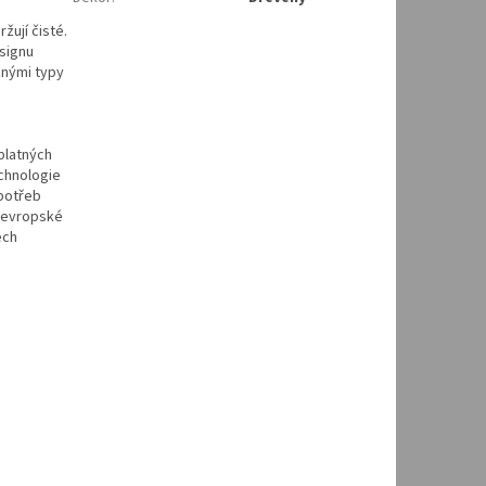
žují čisté.
esignu
znými typy
platných
chnologie
 potřeb
é evropské
ech