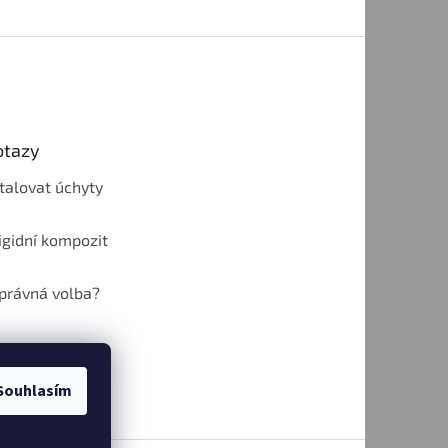
otazy
talovat úchyty
rigidní kompozit
správná volba?
Souhlasím