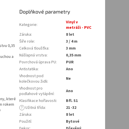
Doplňkové parametry
Vinyl v
Kategorie
:
metráži - PVC
Záruka
:
8 let
Šíře role
:
3 / 4 m
stvu 0,35
Celková tloušťka
:
3 mm
Nášlapná vrstva
:
0,35 mm
duchou a
Povrchová úprava PU
:
PUR
Antistatika
:
Ano
Vhodnost pod
Ne
kolečkovou židli
:
Vhodnost pro
Ano
podlahové vytápění
:
ny, které
Klasifikace hořlavosti
:
Bfl. S1
dým rokem
?
Užitná třída
:
21 -32
m
Záruka
:
8 let
Použití
:
Bytové
Dekor
:
Dřevěný