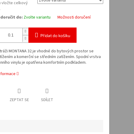
 vložte celkový
2
doručit do:
Zvolte variantu
Možnosti doručení
Přidat do košíku
tráži MONTANA 32 je vhodné do bytových prostor se
tížením a komerční se středním zatížením.
Spodní vrstva
nního vinylu je opatřena komfortním podkladem.
informace
ZEPTAT SE
SDÍLET