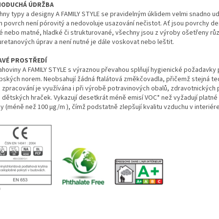
NODUCHÁ ÚDRŽBA
hny typy a designy A FAMILY STYLE se pravidelným úklidem velmi snadno udr
ch povrch není pórovitý a nedovoluje usazování nečistot. Ať jsou povrchy d
lé nebo matné, hladké či strukturované, všechny jsou z výroby ošetřeny rů
uretanových úprav a není nutné je dále voskovat nebo leštit.
AVÉ PROSTŘEDÍ
ahoviny A FAMILY STYLE s výraznou převahou splňují hygienické požadavky 
pských norem. Neobsahují žádná ftalátová změkčovadla, přičemž stejná te
h zpracování je využívána i při výrobě potravinových obalů, zdravotnických
 dětských hraček. Vykazují desetkrát méně emisí VOC* než vyžadují platn
y (méně než 100 μg/m ), čímž podstatně zlepšují kvalitu vzduchu v interiér