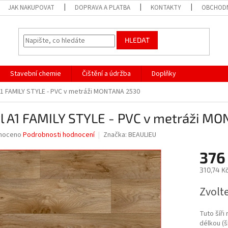
JAK NAKUPOVAT
DOPRAVA A PLATBA
KONTAKTY
OBCHODN
HLEDAT
Stavební chemie
Čištění a údržba
Doplňky
A1 FAMILY STYLE - PVC v metráži MONTANA 2530
yl A1 FAMILY STYLE - PVC v metráži M
né
noceno
Podrobnosti hodnocení
Značka:
BEAULIEU
ní
376
u
310,74 K
Měrná
Zvolt
cena:
ek.
Tuto šíři
délkou (š