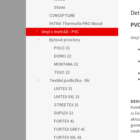
Stone
Det
CONCEPTLINE
FATRA Thermofix PRO Wood
PV
Vinyl v metráži - PVC
Viny
Bytové prostory
POLO 21
DOMO 22
MONTANA 32
TEXO 22
Textilní podložka - filc
LIVITEX 31
LIVITEX XXL 31
DESI
STREETEX 31
Kole
DUPLEX 32
si če
aktu
FORTEX 41
gene
FORTEX GREY 41
souk
FORTEX XXL 41