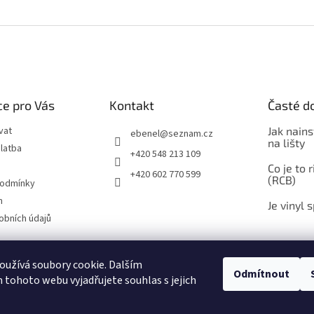
e pro Vás
Kontakt
Časté d
vat
Jak nains
ebenel
@
seznam.cz
na lišty
latba
+420 548 213 109
Co je to 
+420 602 770 599
(RCB)
podmínky
m
Je vinyl 
obních údajů
užívá soubory cookie. Dalším
Zboží.cz
Heureka.cz
Časté dotazy
Ebenel - podlahové studio
Odmítnout
tohoto webu vyjadřujete souhlas s jejich