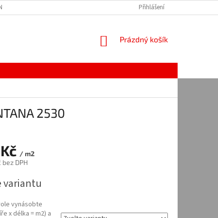
Í PODMÍNKY
NAPIŠTE NÁM
OCHRANA OSOBNÍCH ÚDAJŮ
Přihlášení
NÁKUPNÍ
Prázdný košík
KOŠÍK
ONTANA 2530
 Kč
/ m2
č bez DPH
e variantu
 role vynásobte
íře x délka = m2) a