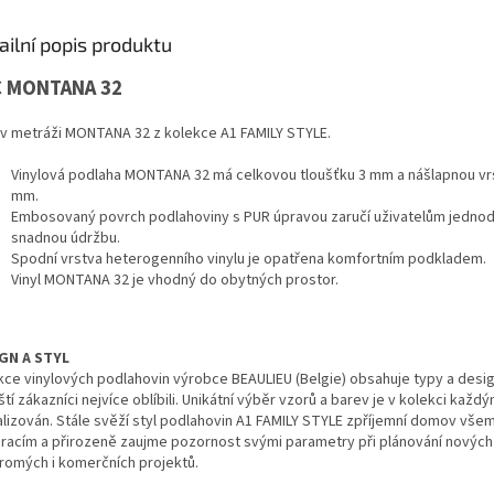
ailní popis produktu
C MONTANA 32
l v metráži MONTANA 32 z kolekce A1 FAMILY STYLE.
Vinylová podlaha MONTANA 32 má celkovou tloušťku 3 mm a nášlapnou vr
mm.
Embosovaný povrch podlahoviny s PUR úpravou zaručí uživatelům jedno
snadnou údržbu.
Spodní vrstva heterogenního vinylu je opatřena komfortním podkladem.
Vinyl MONTANA 32 je vhodný do obytných prostor.
GN A STYL
kce vinylových podlahovin výrobce BEAULIEU (Belgie) obsahuje typy a desig
ští zákazníci nejvíce oblíbili. Unikátní výběr vzorů a barev je v kolekci kaž
alizován. Stále svěží styl podlahovin A1 FAMILY STYLE zpříjemní domov vše
racím a přirozeně zaujme pozornost svými parametry při plánování nových
romých i komerčních projektů.