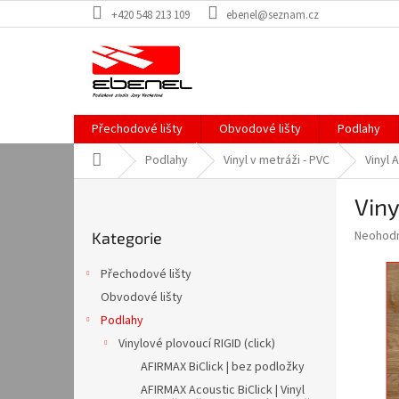
Přejít
+420 548 213 109
ebenel@seznam.cz
na
obsah
Přechodové lišty
Obvodové lišty
Podlahy
Domů
Podlahy
Vinyl v metráži - PVC
Vinyl 
P
Vin
o
Přeskočit
s
Průměr
Neohod
Kategorie
kategorie
t
hodnoce
r
produkt
Přechodové lišty
a
je
Obvodové lišty
0,0
n
z
Podlahy
n
5
í
Vinylové plovoucí RIGID (click)
hvězdič
p
AFIRMAX BiClick | bez podložky
a
AFIRMAX Acoustic BiClick | Vinyl