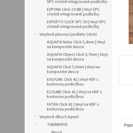
n
SPC včetně integrované podložky
e
EXPONA Click 19 dB | Vinyl SPC
l
včetně integrované podložky
EXPERTO CLICK SPC 50 | Vinyl SPC
včetně integrované podložky
Vinylové plovoucí podlahy (click)
AQUAFIX Natur Click 5,4mm | Vinyl
na kompozitní desce
AQUAFIX Object Click 5,7mm | Vinyl
na kompozitní desce
AQUAFIX Click 5,5mm | Vinyl na
kompozitní desce
EASYLINE Click 41 | Vinyl HDF s
korkovou podložkou
ECOLINE Click 41 | Vinyl na HDF s
korkovou podložkou
FATRA Click 41 | Vinyl na HDF s
korkovou podložkou
Vinylové dílce k lepení
THERMOFIX
Popi
Wood