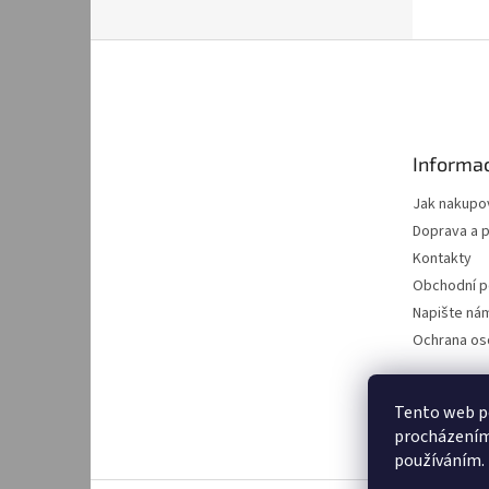
Z
á
p
a
t
Informac
í
Jak nakupo
Doprava a p
Kontakty
Obchodní 
Napište ná
Ochrana os
Tento web po
procházením 
používáním.