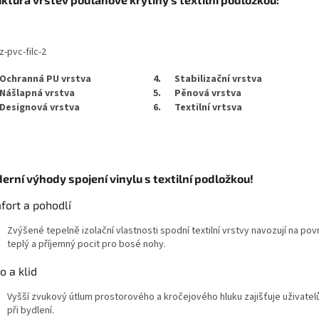
Ochranná PU vrstva
4.
Stabilizační vrstva
Nášlapná vrstva
5.
Pěnová vrstva
Designová vrstva
6.
Textilní vrtsva
erní výhody spojení vinylu s textilní podložkou!
fort a pohodlí
Zvýšené tepelně izolační vlastnosti spodní textilní vrstvy navozují na pov
teplý a příjemný pocit pro bosé nohy.
o a klid
Vyšší zvukový útlum prostorového a kročejového hluku zajišťuje uživat
při bydlení.