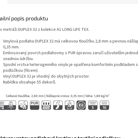
ailní popis produktu
l v metráži DUPLEX 32 z kolekce A1 LONG LIFE TEX.
Vinylová podlaha DUPLEX 32 má celkovou tloušťku 2,8 mm a pevnou nášla
0,35 mm.
Embosovaný povrch podlahoviny s PUR úpravou zaručí uživatelům jedno
snadnou údržbu.
Spodní vrstva heterogenního vinylu je opatřena komfortním podkladem s t
podložkou (filcem).
Vinyl DUPLEX 32 je vhodný do obytných prostor.
Nabídka obsahuje 55 dekorů.
uktura vrstev podlahové krytiny s textilní podložkou: