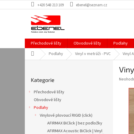
Přejít
+420 548 213 109
ebenel@seznam.cz
na
obsah
Přechodové lišty
Obvodové lišty
Podlahy
Domů
Podlahy
Vinyl v metráži - PVC
Vinyl 
P
Viny
o
Přeskočit
s
Průměr
Neohod
Kategorie
kategorie
t
hodnoce
r
produkt
Přechodové lišty
a
je
Obvodové lišty
0,0
n
z
Podlahy
n
5
í
Vinylové plovoucí RIGID (click)
hvězdič
p
AFIRMAX BiClick | bez podložky
a
AFIRMAX Acoustic BiClick | Vinyl