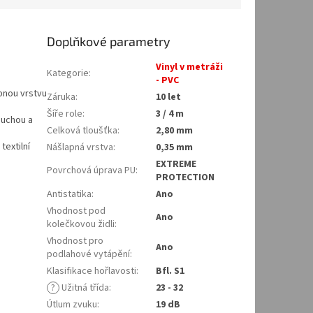
Doplňkové parametry
Vinyl v metráži
Kategorie
:
- PVC
pnou vrstvu
Záruka
:
10 let
Šíře role
:
3 / 4 m
duchou a
Celková tloušťka
:
2,80 mm
extilní
Nášlapná vrstva
:
0,35 mm
EXTREME
Povrchová úprava PU
:
PROTECTION
Antistatika
:
Ano
Vhodnost pod
Ano
kolečkovou židli
:
Vhodnost pro
Ano
podlahové vytápění
:
Klasifikace hořlavosti
:
Bfl. S1
?
Užitná třída
:
23 - 32
Útlum zvuku
:
19 dB