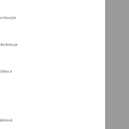
povrchovým
mbránou je
chlou a
blémová