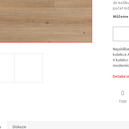
do košíku
počet m
Můžeme 
Nejoblíbe
kolekce A
V kolekci
moderníc
Detailní 
TISK
s
Diskuze