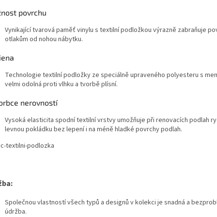
žnost povrchu
Vynikající tvarová paměť vinylu s textilní podložkou výrazně zabraňuje 
otlakům od nohou nábytku.
iena
Technologie textilní podložky ze speciálně upraveného polyesteru s me
velmi odolná proti vlhku a tvorbě plísní.
orbce nerovností
Vysoká elasticita spodní textilní vrstvy umožňuje při renovacích podlah ry
levnou pokládku bez lepení i na méně hladké povrchy podlah.
žba:
Společnou vlastností všech typů a designů v kolekci je snadná a bezpro
údržba.