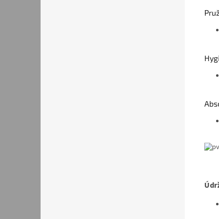
Pru
Hyg
Abs
Údr