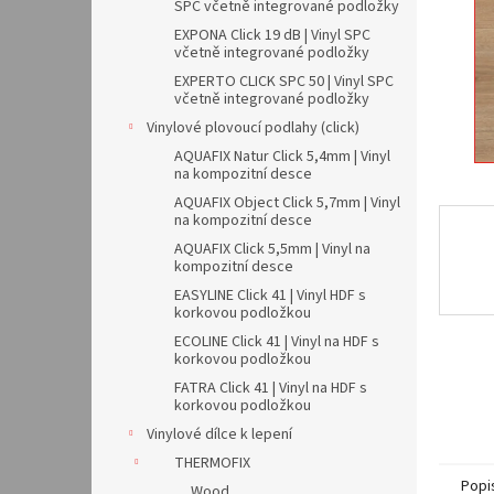
n
SPC včetně integrované podložky
e
EXPONA Click 19 dB | Vinyl SPC
l
včetně integrované podložky
EXPERTO CLICK SPC 50 | Vinyl SPC
včetně integrované podložky
Vinylové plovoucí podlahy (click)
AQUAFIX Natur Click 5,4mm | Vinyl
na kompozitní desce
AQUAFIX Object Click 5,7mm | Vinyl
na kompozitní desce
AQUAFIX Click 5,5mm | Vinyl na
kompozitní desce
EASYLINE Click 41 | Vinyl HDF s
korkovou podložkou
ECOLINE Click 41 | Vinyl na HDF s
korkovou podložkou
FATRA Click 41 | Vinyl na HDF s
korkovou podložkou
Vinylové dílce k lepení
THERMOFIX
Popi
Wood