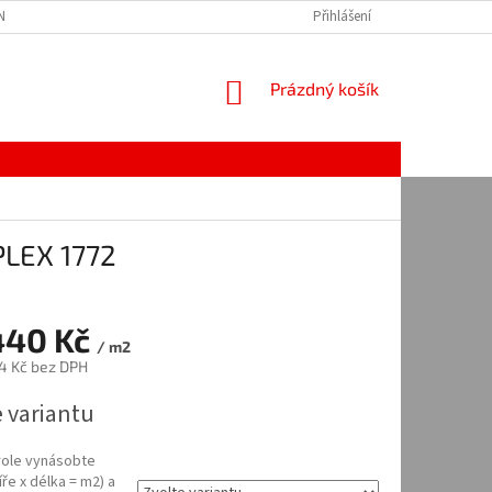
Í PODMÍNKY
NAPIŠTE NÁM
OCHRANA OSOBNÍCH ÚDAJŮ
Přihlášení
NÁKUPNÍ
Prázdný košík
KOŠÍK
PLEX 1772
440 Kč
/ m2
4 Kč
bez DPH
e variantu
 role vynásobte
íře x délka = m2) a