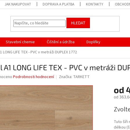
JAK NAKUPOVAT
DOPRAVA A PLATBA
KONTAKTY
OBCHODN
HLEDAT
Stavební chemie
Čištění a údržba
Doplňky
A1 LONG LIFE TEX - PVC v metráži DUPLEX 1772
l A1 LONG LIFE TEX - PVC v metráži DU
né
noceno
Podrobnosti hodnocení
Značka:
TARKETT
ní
od
u
od
363,6
Měrná
Zvolt
cena:
ek.
Tuto šíři
délkou (š