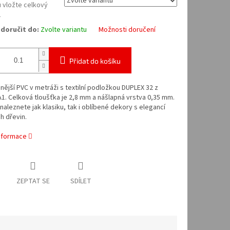
 vložte celkový
2
doručit do:
Zvolte variantu
Možnosti doručení
Přidat do košíku
nější PVC v metráži s textilní podložkou DUPLEX 32 z
1. Celková tloušťka je 2,8 mm a nášlapná vrstva 0,35 mm.
 naleznete jak klasiku, tak i oblíbené dekory s elegancí
h dřevin.
informace
ZEPTAT SE
SDÍLET