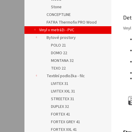
Stone
CONCEPTLINE
Det
FATRA Thermofix PRO Wood
Viny
Vinyl v metráži - PVC
Bytové prostory
POLO 21
DOMO 22
MONTANA 32
TEXO 22
Textilní podložka - filc
LIVITEX 31
LIVITEX XXL 31
STREETEX 31
DUPLEX 32
FORTEX 41
FORTEX GREY 41
FORTEX XXL 41
Str