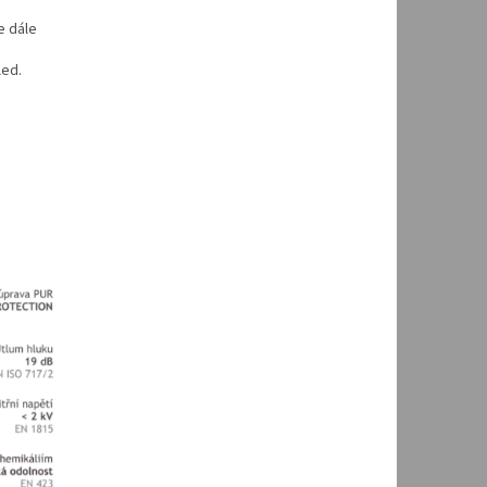
e dále
led.