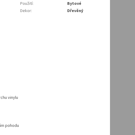
Použití
:
Bytové
Dekor
:
Dřevěný
rchu vinylu
elům pohodu