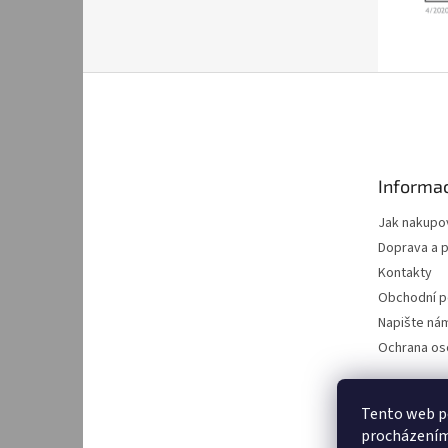
Z
á
p
a
t
Informac
í
Jak nakupo
Doprava a p
Kontakty
Obchodní 
Napište ná
Ochrana os
Tento web po
procházením 