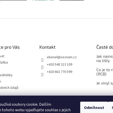
e pro Vás
Kontakt
Časté d
vat
Jak nains
ebenel
@
seznam.cz
na lišty
latba
+420 548 213 109
Co je to 
+420 602 770 599
(RCB)
podmínky
m
Je vinyl 
obních údajů
užívá soubory cookie. Dalším
Odmítnout
Zboží.cz
Heureka.cz
Časté dotazy
Ebenel - podlahové studio
tohoto webu vyjadřujete souhlas s jejich