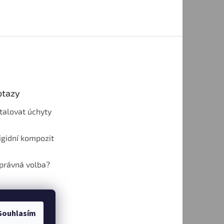
otazy
talovat úchyty
rigidní kompozit
správná volba?
Souhlasím