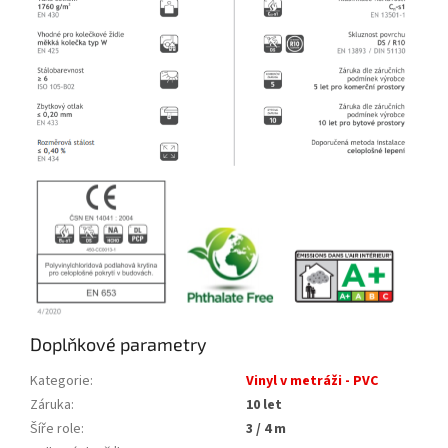
Doplňkové parametry
Kategorie
:
Vinyl v metráži - PVC
Záruka
:
10 let
Šíře role
:
3 / 4 m