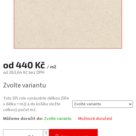
od
440 Kč
/ m2
od
363,64 Kč
bez DPH
Měrná
Zvolte variantu
cena:
Tuto šíři role vynásobte délkou (šíře
x délka = m2) a do košíku vložte
celkový počet m2
Můžeme doručit do:
Zvolte variantu
Možnosti doručení