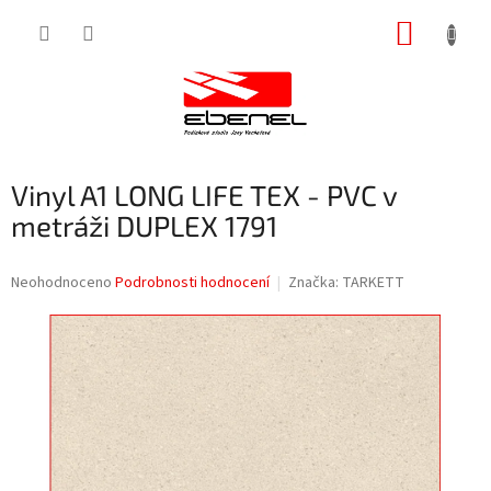
Přejít
NÁKUP
na
obsah
KOŠÍK
Vinyl A1 LONG LIFE TEX - PVC v
metráži DUPLEX 1791
Průměrné
Neohodnoceno
Podrobnosti hodnocení
Značka:
TARKETT
hodnocení
produktu
je
0,0
z
5
hvězdiček.