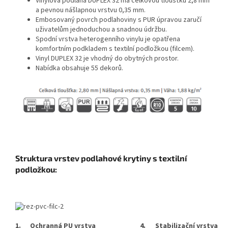
Vinylová podlaha DUPLEX 32 má celkovou tloušťku 2,8 mm
a pevnou nášlapnou vrstvu 0,35 mm.
Embosovaný povrch podlahoviny s PUR úpravou zaručí
uživatelům jednoduchou a snadnou údržbu.
Spodní vrstva heterogenního vinylu je opatřena
komfortním podkladem s textilní podložkou (filcem).
Vinyl DUPLEX 32 je vhodný do obytných prostor.
Nabídka obsahuje 55 dekorů.
Struktura vrstev podlahové krytiny s textilní
podložkou:
1.
Ochranná PU vrstva
4.
Stabilizační vrstva