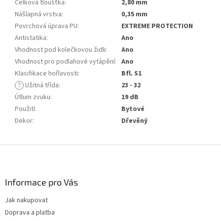
Celková tloušťka
:
2,80 mm
Nášlapná vrstva
:
0,35 mm
Povrchová úprava PU
:
EXTREME PROTECTION
Antistatika
:
Ano
Vhodnost pod kolečkovou židli
:
Ano
Vhodnost pro podlahové vytápění
:
Ano
Klasifikace hořlavosti
:
Bfl. S1
?
Užitná třída
:
23 - 32
Útlum zvuku
:
19 dB
Použití
:
Bytové
Dekor
:
Dřevěný
Z
á
p
a
Informace pro Vás
t
Jak nakupovat
í
Doprava a platba