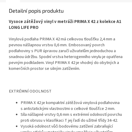
Detailní popis produktu
Vysoce zátěžový vinyl v metráži PRIMA X 42 z kolekce A1
LONG LIFE PRO
Vinylová podlaha PRIMA X 42 má celkovou tloušťku 2,4 mm a
pevnou nášlapnou vrstvu 0,6 mm. Embosovaný povrch
podlahoviny s PUR úpravou zaručí uživatelům jednoduchou a
snadnou údržbu. Spodní vrstva heterogenního vinylu je opatřena
pevným podkladem. Vinyl PRIMA X 42 je vhodný do obytných a
komerčních prostor se silným zatížením.
EXTRÉMNÍ ODOLNOST
PRIMA X 42 je kompaktní zátěžová vinylová podlahovina
s antistatickými vlastnostmi o celkové tloušťce 2 mm.
Síla nášlapné vrstvy 0,6 mm s extrémní odolností povrchu
proti obrusu v klasifikaci T jej řadí do užitné třídy 34-42.
Vysoká odolnost vůči bodovému zatížení zabraňující