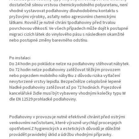
dostatečně silnou vrstvou chemickyodolného polyuretanu, není
vhodné vystavovat podlahoviny dlouhodobému kontaktu s
pryžovými výrobky, asfalty nebo agresivními chemickými
látkami. Rovněž je nutné chráni tpodlahoviny před trvalou
povrchovou vlhkostí. Ve všech případech může dojít k postupné
migraci cizích látek do vinylového pásu s následkem okamžité
nebo postupné změny barevného odstínu.
Po instalaci
Do 24 hodin po pokládce nelze na podlahoviny stěhovat nábytek.
Do 72 hodin nelze podlahoviny zatěžovat těžkým provozem
nebo pojezdem mobilního nábytku z důvodu rizika vytlačení
nevytvrzené vrstvy lepidla. Bezpečnělze celoplošné lepené
hladké podlahoviny zatěžovat až po 72 hodinách. Pojezdové
kancelářské židle musí být vybaveny vhodnými kolečky typu W
dle EN 12529 prohladké podlahoviny.
Podlahoviny v provozu je nutné efektivně chránit před ostrými
venkovními nečistotami, které výrazně urychlují procesjejich
opotřebení.Z hygienických a estetických důvodů je důležité
provádět pravidelný úklid a údržbu vhodnými přípravky.