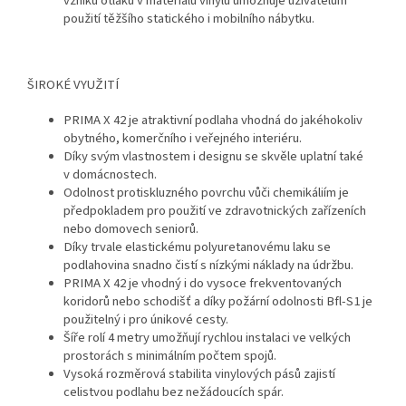
vzniku otlaků v materiálu vinylu umožňuje uživatelům
použití těžšího statického i mobilního nábytku.
ŠIROKÉ VYUŽITÍ
PRIMA X 42 je atraktivní podlaha vhodná do jakéhokoliv
obytného, komerčního i veřejného interiéru.
Díky svým vlastnostem i designu se skvěle uplatní také
v domácnostech.
Odolnost protiskluzného povrchu vůči chemikáliím je
předpokladem pro použití ve zdravotnických zařízeních
nebo domovech seniorů.
Díky trvale elastickému polyuretanovému laku se
podlahovina snadno čistí s nízkými náklady na údržbu.
PRIMA X 42 je vhodný i do vysoce frekventovaných
koridorů nebo schodišť a díky požární odolnosti Bfl-S1 je
použitelný i pro únikové cesty.
Šíře rolí 4 metry umožňují rychlou instalaci ve velkých
prostorách s minimálním počtem spojů.
Vysoká rozměrová stabilita vinylových pásů zajistí
celistvou podlahu bez nežádoucích spár.