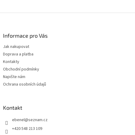
Z
á
p
a
Informace pro Vás
t
Jak nakupovat
í
Doprava a platba
Kontakty
Obchodní podmínky
Napište nám
Ochrana osobních údajů
Kontakt
ebenel
@
seznam.cz
+420 548 213 109