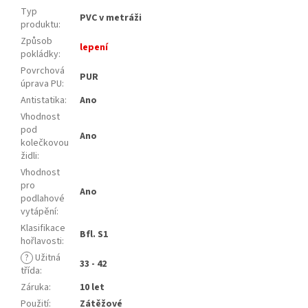
Typ
PVC v metráži
produktu
:
Způsob
lepení
pokládky
:
Povrchová
PUR
úprava PU
:
Antistatika
:
Ano
Vhodnost
pod
Ano
kolečkovou
židli
:
Vhodnost
pro
Ano
podlahové
vytápění
:
Klasifikace
Bfl. S1
hořlavosti
:
?
Užitná
33 - 42
třída
:
Záruka
:
10 let
Použití
:
Zátěžové