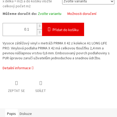
x délka = m2) a do košíku vložte
celkový počet m2
Můžeme doručit do:
Zvolte variantu
Možnosti doručení
Přidat do košíku
Vysoce zátěžový vinyl v metráži PRIMA X 42 z kolekce A1 LONG LIFE
PRO. Vinylová podlaha PRIMA X 42 má celkovou tloušťku 2,4 mm a
pevnou nášlapnou vrstvu 0,6 mm. Embosovaný povrch podlahoviny s
PUR úpravou zaručí uživatelům jednoduchou a snadnou údržbu.
Detailní informace
ZEPTAT SE
SDÍLET
Popis
Diskuze