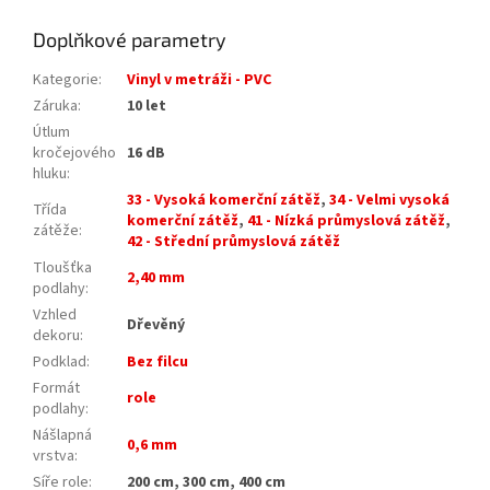
Doplňkové parametry
Kategorie
:
Vinyl v metráži - PVC
Záruka
:
10 let
Útlum
kročejového
16 dB
hluku
:
33 - Vysoká komerční zátěž
,
34 - Velmi vysoká
Třída
komerční zátěž
,
41 - Nízká průmyslová zátěž
,
zátěže
:
42 - Střední průmyslová zátěž
Tloušťka
2,40 mm
podlahy
:
Vzhled
Dřevěný
dekoru
:
Podklad
:
Bez filcu
Formát
role
podlahy
:
Nášlapná
0,6 mm
vrstva
:
Síře role
:
200 cm, 300 cm, 400 cm