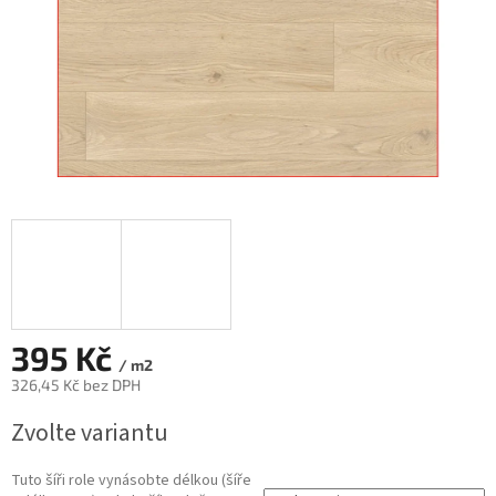
395 Kč
/ m2
326,45 Kč bez DPH
Měrná
Zvolte variantu
cena:
Tuto šíři role vynásobte délkou (šíře