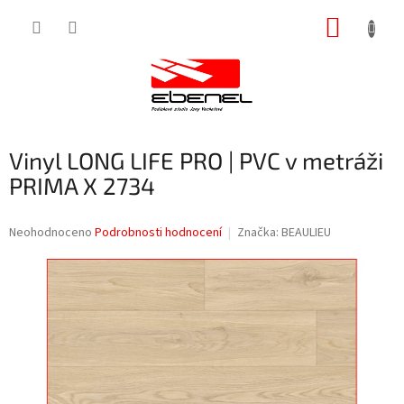
Přejít
NÁKUP
na
obsah
KOŠÍK
Vinyl LONG LIFE PRO | PVC v metráži
PRIMA X 2734
Průměrné
Neohodnoceno
Podrobnosti hodnocení
Značka:
BEAULIEU
hodnocení
produktu
je
0,0
z
5
hvězdiček.