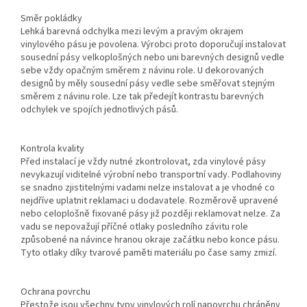
Směr pokládky
Lehká barevná odchylka mezi levým a pravým okrajem
vinylového pásu je povolena. Výrobci proto doporučují instalovat
sousední pásy velkoplošných nebo uni barevných designů vedle
sebe vždy opačným směrem z návinu role. U dekorovaných
designů by měly sousední pásy vedle sebe směřovat stejným
směrem z návinu role. Lze tak předejít kontrastu barevných
odchylek ve spojích jednotlivých pásů.
Kontrola kvality
Před instalací je vždy nutné zkontrolovat, zda vinylové pásy
nevykazují viditelné výrobní nebo transportní vady. Podlahoviny
se snadno zjistitelnými vadami nelze instalovat a je vhodné co
nejdříve uplatnit reklamaci u dodavatele. Rozměrově upravené
nebo celoplošně fixované pásy již později reklamovat nelze. Za
vadu se nepovažují příčné otlaky posledního závitu role
způsobené na návince hranou okraje začátku nebo konce pásu.
Tyto otlaky díky tvarové paměti materiálu po čase samy zmizí.
Ochrana povrchu
Přestože jsou všechny typy vinylových rolí napovrchu chráněny