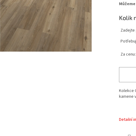
Můžeme 
Kolik 
Zadejte
Potřebuj
Za cenu:
Kolekce C
kamene v
Detailní 