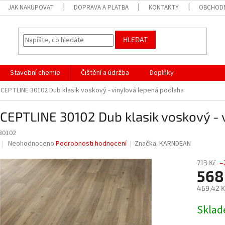
JAK NAKUPOVAT
DOPRAVA A PLATBA
KONTAKTY
OBCHODN
HLEDAT
Stavební chemie
Čištění a údržba
Doplňky
CEPTLINE 30102 Dub klasik voskový - vinylová lepená podlaha
CEPTLINE 30102 Dub klasik voskový - 
30102
Průměrné
Neohodnoceno
Podrobnosti hodnocení
Značka:
KARNDEAN
hodnocení
produktu
713 Kč
–
je
568
0,0
469,42 K
z
5
Měrná
Sklad
hvězdiček.
cena: