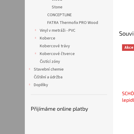
Stone
CONCEPTLINE
FATRA Thermofix PRO Wood
Vinyl v metráži - PVC
Souvi
Koberce
Kobercové trávy
Akce
Kobercové čtverce
Čistící zóny
Stavební chemie
Čištění a údržba
Doplňky
SCHÖ
lepid
Přijímáme online platby