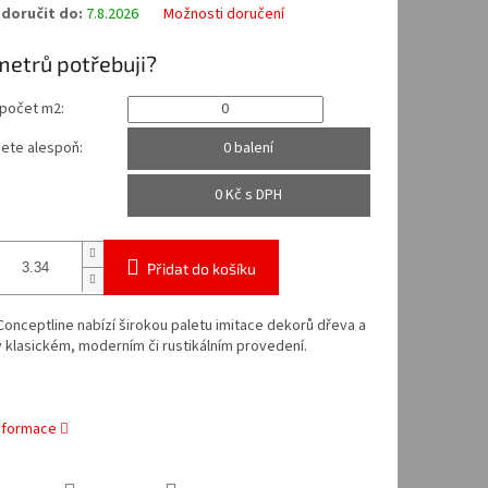
doručit do:
7.8.2026
Možnosti doručení
metrů potřebuji?
 počet m2:
ete alespoň:
0 balení
0
Kč s DPH
Přidat do košíku
onceptline nabízí širokou paletu imitace dekorů dřeva a
 klasickém, moderním či rustikálním provedení.
informace