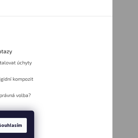
otazy
talovat úchyty
rigidní kompozit
správná volba?
Souhlasím