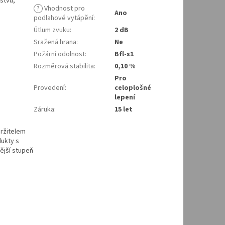
stvu,
?
Vhodnost pro
Ano
podlahové vytápění
:
Útlum zvuku
:
2 dB
Sražená hrana
:
Ne
Požární odolnost
:
Bfl-s1
Rozměrová stabilita
:
0,10 %
Pro
Provedení
:
celoplošné
lepení
Záruka
:
15 let
držitelem
dukty s
nější stupeň