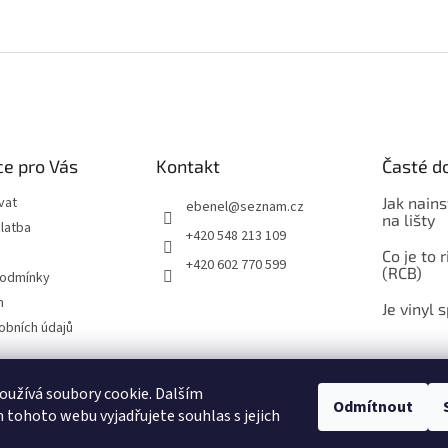
e pro Vás
Kontakt
Časté d
vat
Jak nains
ebenel
@
seznam.cz
na lišty
latba
+420 548 213 109
Co je to 
+420 602 770 599
(RCB)
podmínky
m
Je vinyl 
obních údajů
užívá soubory cookie. Dalším
Odmítnout
Zboží.cz
Heureka.cz
Časté dotazy
Ebenel - podlahové studio
tohoto webu vyjadřujete souhlas s jejich