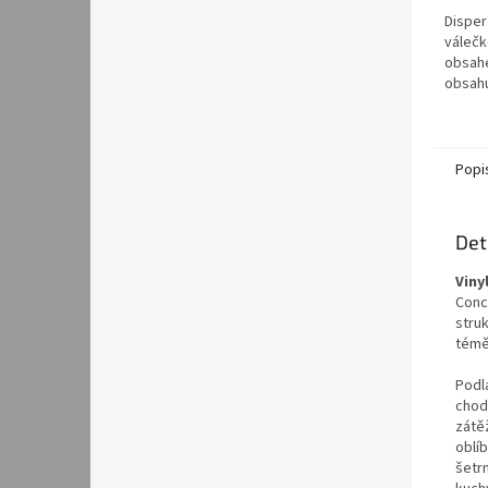
Disper
válečk
obsahe
obsahu
iFLOOR
SCHÖNO
váleče
na pen
Popi
Det
Viny
Conc
stru
témě
Podl
chod
zátěž
oblíb
šetr