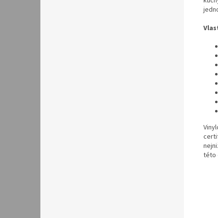
kuch
jedno
Vlas
Viny
certi
nejni
této 