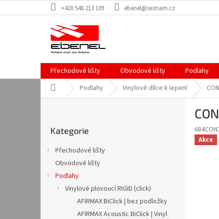
Přejít
+420 548 213 109
ebenel@seznam.cz
na
obsah
Přechodové lišty
Obvodové lišty
Podlahy
Domů
Podlahy
Vinylové dílce k lepení
CON
P
CON
o
Přeskočit
s
684CON
Kategorie
kategorie
t
Akce
r
Přechodové lišty
a
Obvodové lišty
n
Podlahy
n
í
Vinylové plovoucí RIGID (click)
p
AFIRMAX BiClick | bez podložky
a
AFIRMAX Acoustic BiClick | Vinyl