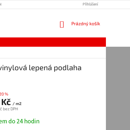
Í PODMÍNKY
NAPIŠTE NÁM
OCHRANA OSOBNÍCH ÚDAJŮ
Přihlášení
NÁKUPNÍ
Prázdný košík
KOŠÍK
vinylová lepená podlaha
20 %
 Kč
/ m2
č bez DPH
em do 24 hodin