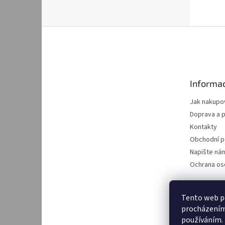
Z
á
p
a
t
Informac
í
Jak nakupo
Doprava a p
Kontakty
Obchodní 
Napište ná
Ochrana os
Tento web po
procházením 
používáním.