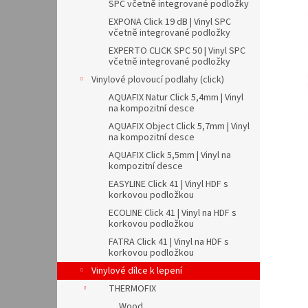
n
SPC včetně integrované podložky
e
EXPONA Click 19 dB | Vinyl SPC
l
včetně integrované podložky
EXPERTO CLICK SPC 50 | Vinyl SPC
včetně integrované podložky
Vinylové plovoucí podlahy (click)
AQUAFIX Natur Click 5,4mm | Vinyl
na kompozitní desce
AQUAFIX Object Click 5,7mm | Vinyl
na kompozitní desce
AQUAFIX Click 5,5mm | Vinyl na
kompozitní desce
EASYLINE Click 41 | Vinyl HDF s
korkovou podložkou
ECOLINE Click 41 | Vinyl na HDF s
korkovou podložkou
FATRA Click 41 | Vinyl na HDF s
korkovou podložkou
Vinylové dílce k lepení
THERMOFIX
Wood