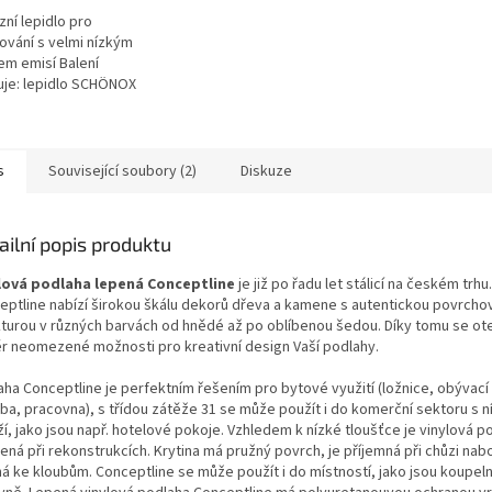
zní lepidlo pro
ování s velmi nízkým
m emisí Balení
je: lepidlo SCHÖNOX
 4kg, penetraci
X KH FIX 2kg, aplikační
k pro lepení 1x a váleček
etraci 1x.
s
Související soubory (2)
Diskuze
ailní popis produktu
lová podlaha lepená Conceptline
je již po řadu let stálicí na českém trh
eptline nabízí širokou škálu dekorů dřeva a kamene s autentickou povrcho
kturou v různých barvách od hnědé až po oblíbenou šedou. Díky tomu se ote
r neomezené možnosti pro kreativní design Vaší podlahy.
aha Conceptline je perfektním řešením pro bytové využití (ložnice, obývací
ba, pracovna), s třídou zátěže 31 se může použít i do komerční sektoru s n
í, jako jsou např. hotelové pokoje. Vzhledem k nízké tloušťce je vinylová p
ená při rekonstrukcích. Krytina má pružný povrch, je příjemná při chůzi nab
ná ke kloubům. Conceptline se může použít i do místností, jako jsou koupeln