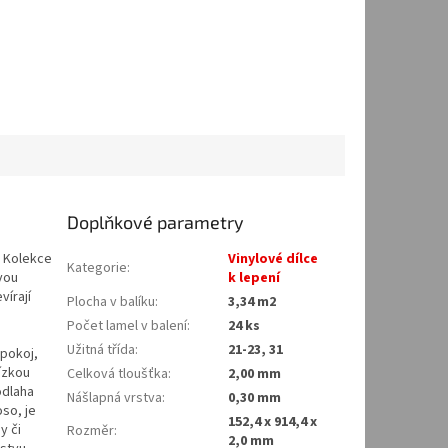
Doplňkové parametry
u. Kolekce
Vinylové dílce
Kategorie
:
vou
k lepení
vírají
Plocha v balíku
:
3,34 m2
Počet lamel v balení
:
24 ks
Užitná třída
:
21-23, 31
 pokoj,
ízkou
Celková tloušťka
:
2,00 mm
odlaha
Nášlapná vrstva
:
0,30 mm
oso, je
152,4 x 914,4 x
y či
Rozměr
:
2,0 mm