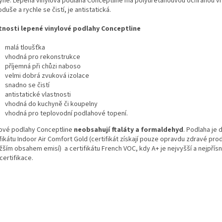
yně. Lepená vinylová podlaha Conceptline má polyuretanouvou ochranou vr
duše a rychle se čistí, je antistatická.
tnosti lepené vinylové podlahy Conceptline
malá tloušťka
vhodná pro rekonstrukce
příjemná při chůzi naboso
velmi dobrá zvuková izolace
snadno se čistí
antistatické vlastnosti
vhodná do kuchyně či koupelny
vhodná pro teplovodní podlahové topení.
lové podlahy Conceptline
neobsahují ftaláty a formaldehyd
. Podlaha je 
fikátu Indoor Air Comfort Gold (certifikát získají pouze opravdu zdravé pro
žším obsahem emisí) a certifikátu French VOC, kdy A+ je nejvyšší a nejpřís
certifikace.