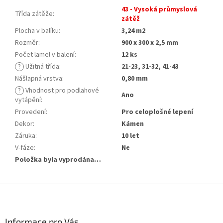
43 - Vysoká průmyslová
Třída zátěže
:
zátěž
Plocha v balíku
:
3,24 m2
Rozměr
:
900 x 300 x 2,5 mm
Počet lamel v balení
:
12 ks
?
Užitná třída
:
21-23, 31-32, 41-43
Nášlapná vrstva
:
0,80 mm
?
Vhodnost pro podlahové
Ano
vytápění
:
Provedení
:
Pro celoplošné lepení
Dekor
:
Kámen
Záruka
:
10 let
V-fáze
:
Ne
Položka byla vyprodána…
Z
á
p
a
Informace pro Vás