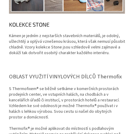
KOLEKCE STONE
Kámen je jedním z nejstarších stavebních materiálů, je odolný,
ušlechtilý a oplývá vznešenou krásou, která však nemusí působit
chladně. Vzory kolekce Stone jsou vzhledově velmi zajímavé a
dokáží tak dotvořit osobitý charakter každého interiéru.
OBLAST VYUŽITÍ VINYLOVÝCH DÍLCŮ Thermofix
S Thermofixem® se běžně setkáme v komerčních prostorách
prodejních center, ve vstupních halách, na chodbách a v
kancelářích úřadů či institucí, v prostorách hotelů a restaurací.
Vzhledem ke své odolnosti je možné Thermofix® používat i v
halách s lehkou výrobou. Svou cestu si našel do obytných
prostor a domácností.
Thermofix® je možné aplikovat do místností s podlahovým