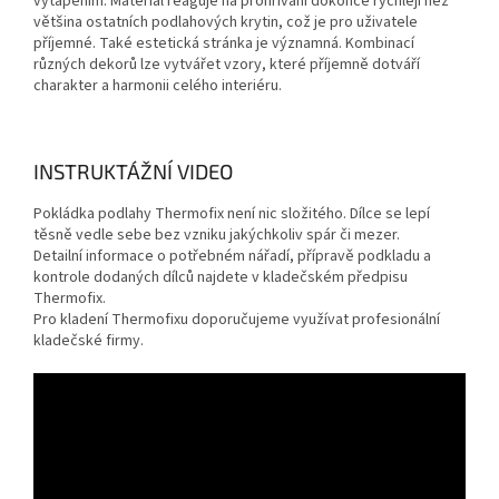
vytápěním. Materiál reaguje na prohřívání dokonce rychleji než
většina ostatních podlahových krytin, což je pro uživatele
příjemné. Také estetická stránka je významná. Kombinací
různých dekorů lze vytvářet vzory, které příjemně dotváří
charakter a harmonii celého interiéru.
INSTRUKTÁŽNÍ VIDEO
Pokládka podlahy Thermofix není nic složitého. Dílce se lepí
těsně vedle sebe bez vzniku jakýchkoliv spár či mezer.
Detailní informace o potřebném nářadí, přípravě podkladu a
kontrole dodaných dílců najdete v kladečském předpisu
Thermofix.
Pro kladení Thermofixu doporučujeme využívat profesionální
kladečské firmy.