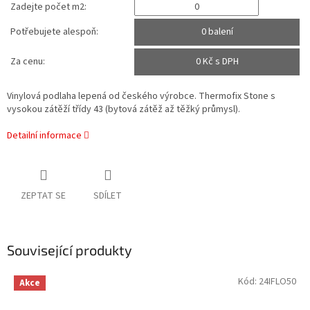
Zadejte počet m2:
Potřebujete alespoň:
0 balení
Za cenu:
0
Kč s DPH
Vinylová podlaha lepená od českého výrobce. Thermofix Stone s
vysokou zátěží třídy 43 (bytová zátěž až těžký průmysl).
Detailní informace
ZEPTAT SE
SDÍLET
Související produkty
Kód:
24IFLO50
Akce