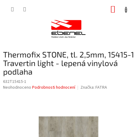
Přejít
NÁKUP
na
obsah
KOŠÍK
Thermofix STONE, tl. 2,5mm, 15415-1
Travertin light - lepená vinylová
podlaha
632T15415-1
Průměrné
Neohodnoceno
Podrobnosti hodnocení
Značka:
FATRA
hodnocení
produktu
je
0,0
z
5
hvězdiček.