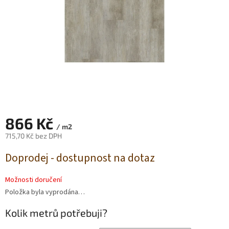
866 Kč
/ m2
715,70 Kč bez DPH
Měrná
Doprodej - dostupnost na dotaz
cena:
Možnosti doručení
Položka byla vyprodána…
Kolik metrů potřebuji?