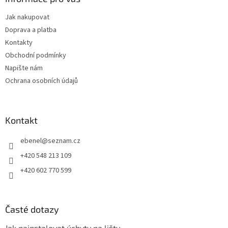
t
Jak nakupovat
í
Doprava a platba
Kontakty
Obchodní podmínky
Napište nám
Ochrana osobních údajů
Kontakt
ebenel
@
seznam.cz
+420 548 213 109
+420 602 770 599
Časté dotazy
Jak nainstalovat úchyty na lišty