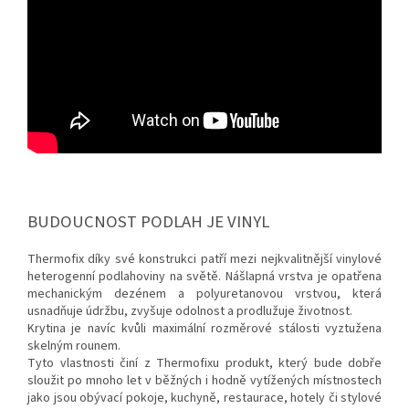
BUDOUCNOST PODLAH JE VINYL
Thermofix díky své konstrukci patří mezi nejkvalitnější vinylové
heterogenní podlahoviny na světě. Nášlapná vrstva je opatřena
mechanickým dezénem a polyuretanovou vrstvou, která
usnadňuje údržbu, zvyšuje odolnost a prodlužuje životnost.
Krytina je navíc kvůli maximální rozměrové stálosti vyztužena
skelným rounem.
Tyto vlastnosti činí z Thermofixu produkt, který bude dobře
sloužit po mnoho let v běžných i hodně vytížených místnostech
jako jsou obývací pokoje, kuchyně, restaurace, hotely či stylové