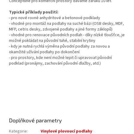
Conceptline pro komerční prostory dáváme záruku 10 let.
Typické příklady použití:
- pro nové rovné anhydritové a betonové podklady
- vhodné pro montáž na podlahy na suché bázi (OSB desky, MDF,
MFP, cetris desky, zdvojené podlahy a jiné formy záklopů)
- vhodné pro renovace původních podlah - díky nízké tloušťce, je
možné pokládat na původní tuhé, stabilní krytiny
- kdy je nutná rychlá výměna původní podlahy za novou a
okamžité užívání podlahy po dokončení
- pro prostory, kde není možné lepit či upravovat původní
podklad (pronájmy, zachování původní dlažby, atd.)
Doplňkové parametry
Kategorie
:
Vinylové plovoucí podlahy