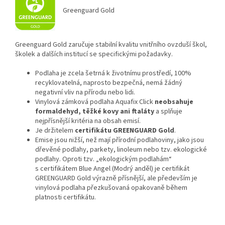
Greenguard Gold
Greenguard Gold zaručuje stabilní kvalitu vnitřního ovzduší škol,
školek a dalších institucí se specifickými požadavky.
Podlaha je zcela šetrná k životnímu prostředí, 100%
recyklovatelná, naprosto bezpečná, nemá žádný
negativní vliv na přírodu nebo lidi.
Vinylová zámková podlaha Aquafix Click
neobsahuje
formaldehyd, těžké kovy ani ftaláty
a splňuje
nejpřísnější kritéria na obsah emisí.
Je držitelem
certifikátu GREENGUARD Gold
.
Emise jsou nižší, než mají přírodní podlahoviny, jako jsou
dřevěné podlahy, parkety, linoleum nebo tzv. ekologické
podlahy. Oproti tzv. „ekologickým podlahám“
s certifikátem Blue Angel (Modrý anděl) je certifikát
GREENGUARD Gold výrazně přísnější, ale především je
vinylová podlaha přezkušovaná opakovaně během
platnosti certifikátu.