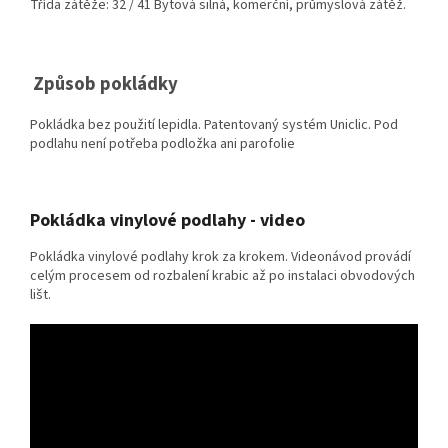
Třída zátěže: 32 / 41 Bytová silná, komerční, průmyslová zátěž.
Způsob pokládky
Pokládka bez použití lepidla. Patentovaný systém Uniclic. Pod
podlahu není potřeba podložka ani parofolie
Pokládka vinylové podlahy - video
Pokládka vinylové podlahy krok za krokem. Videonávod provádí
celým procesem od rozbalení krabic až po instalaci obvodových
lišt.