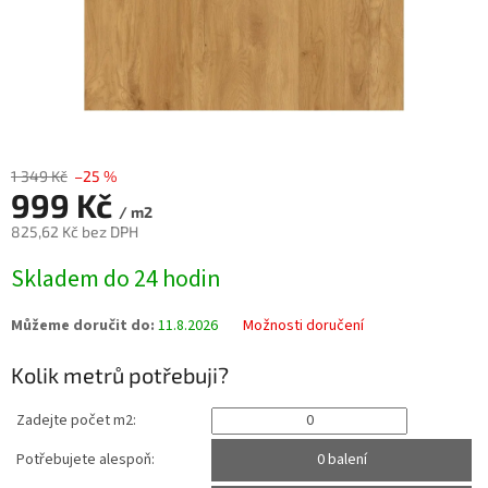
1 349 Kč
–25 %
999 Kč
/ m2
825,62 Kč bez DPH
Měrná
Skladem do 24 hodin
cena:
Můžeme doručit do:
11.8.2026
Možnosti doručení
Kolik metrů potřebuji?
Zadejte počet m2:
Potřebujete alespoň:
0 balení