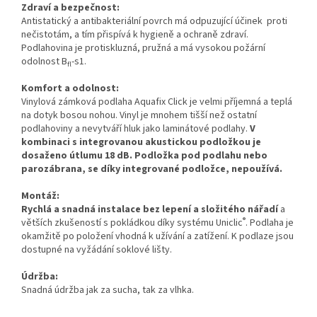
Zdraví a bezpečnost:
Antistatický a antibakteriální povrch má odpuzující účinek proti
nečistotám, a tím přispívá k hygieně a ochraně zdraví.
Podlahovina je protiskluzná, pružná a má vysokou požární
odolnost B
-s1.
fl
Komfort a odolnost:
Vinylová zámková podlaha
Aquafix Click
je velmi příjemná a teplá
na dotyk bosou nohou. Vinyl je mnohem tišší než ostatní
podlahoviny a nevytváří hluk jako laminátové podlahy.
V
kombinaci s integrovanou akustickou podložkou je
dosaženo útlumu 18 dB. Podložka pod podlahu nebo
parozábrana, se díky integrované podložce, nepoužívá.
Montáž:
Rychlá a snadná instalace bez lepení a složitého nářadí
a
®
větších zkušeností s pokládkou díky systému Uniclic
. Podlaha je
okamžitě po položení vhodná k užívání a zatížení. K podlaze jsou
dostupné na vyžádání soklové lišty.
Údržba:
Snadná údržba jak za sucha, tak za vlhka.