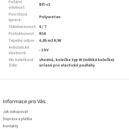
Požární
Bfl-s1
odolnost
:
Povrchová
Polyuretan
úprava
:
Stálobarevnost
:
6 / 7
Protiskluznost
:
R10
Tepelný odpor
:
0,05 m2 K/W
Antistatické
‹ 2 kV
vlastnosti
:
Vliv kolečkové
vhodná, kolečka typ W (měkká kolečka)
židle
:
určená pro elastické podlahy
Z
á
p
a
Informace pro Vás
t
Jak nakupovat
í
Doprava a platba
Kontakty