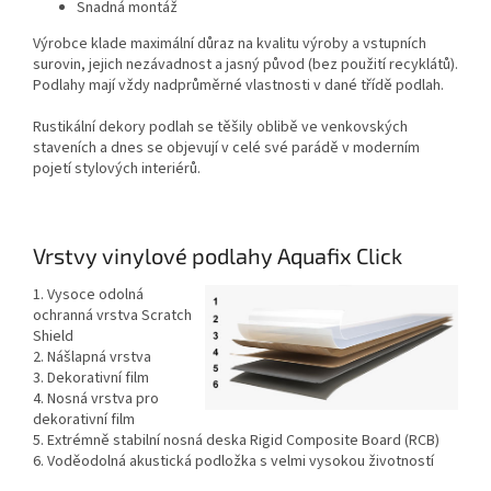
Snadná montáž
Výrobce klade maximální důraz na kvalitu výroby a vstupních
surovin, jejich nezávadnost a jasný původ (bez použití recyklátů).
Podlahy mají vždy nadprůměrné vlastnosti v dané třídě podlah.
Rustikální dekory podlah se těšily oblibě ve venkovských
staveních a dnes se objevují v celé své parádě v moderním
pojetí stylových interiérů.
Vrstvy vinylové podlahy Aquafix Click
1.
Vysoce odolná
ochranná vrstva Scratch
Shield
2.
Nášlapná vrstva
3.
Dekorativní film
4.
Nosná vrstva pro
dekorativní film
5.
Extrémně stabilní nosná deska Rigid Composite Board (RCB)
6
. Voděodolná akustická podložka s velmi vysokou životností