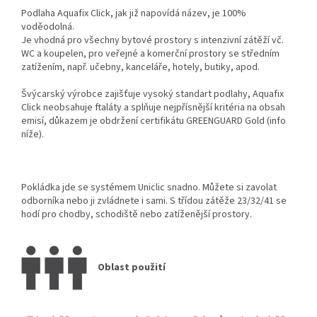
Podlaha
Aquafix Click
, jak již napovídá název, je 100%
voděodolná.
Je vhodná pro všechny bytové prostory s intenzivní zátěží vč.
WC a koupelen, pro veřejné a komerční prostory se středním
zatížením, např. učebny, kanceláře, hotely, butiky, apod.
Švýcarský výrobce zajišťuje vysoký standart podlahy,
Aquafix
Click
neobsahuje ftaláty a splňuje nejpřísnější kritéria na obsah
emisí, důkazem je obdržení certifikátu GREENGUARD Gold (info
níže).
Pokládka jde se systémem Uniclic snadno. Můžete si zavolat
odborníka nebo ji zvládnete i sami. S třídou zátěže 23/32/41 se
hodí pro chodby, schodiště nebo zatíženější prostory.
Oblast použití