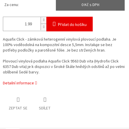
Za cenu:
0
Kč s DPH
Přidat do košíku
Aquafix Click - zámková heterogenní vinylová plovoucí podlaha. Je
100% voděodolná na kompozitní desce 5,5mm. Instaluje se bez
potřeby podložky a parotěsné fólie. Je bez stržených hran.
Plovoucí vinylová podlaha Aquafix Click 9563 Dub vita (Hydrofix Click
6357 Dub vita) je k dispozici v široké škále hnědých odstínů až po velmi
oblíbené šedé barvy.
Detailní informace
ZEPTAT SE
SDÍLET