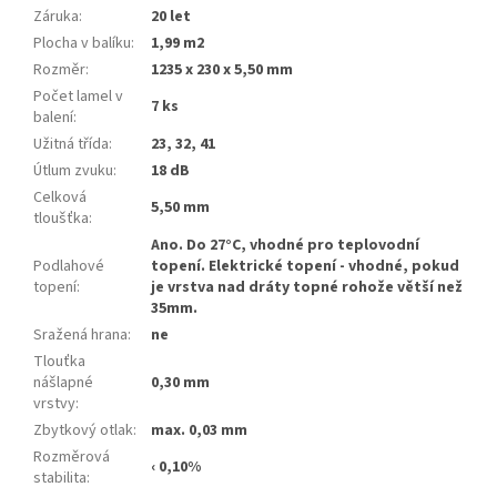
Záruka
:
20 let
Plocha v balíku
:
1,99 m2
Rozměr
:
1235 x 230 x 5,50 mm
Počet lamel v
7 ks
balení
:
Užitná třída
:
23, 32, 41
Útlum zvuku
:
18 dB
Celková
5,50 mm
tloušťka
:
Ano. Do 27°C, vhodné pro teplovodní
Podlahové
topení. Elektrické topení - vhodné, pokud
topení
:
je vrstva nad dráty topné rohože větší než
35mm.
Sražená hrana
:
ne
Tlouťka
nášlapné
0,30 mm
vrstvy
:
Zbytkový otlak
:
max. 0,03 mm
Rozměrová
‹ 0,10%
stabilita
: