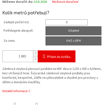
Můžeme doručit do:
10.8.2026
Možnosti doručení
Kolik metrů potřebuji?
Zadejte počet m2:
Potřebujete alespoň:
0 balení
Za cenu:
0
Kč s DPH
Přidat do košíku
Zámková vinylová plovoucí podlaha na HDF desce 1235 x 305 x 9,50mm,
bez stržených hran.
Švýcarské zámkové vinylové podlahy jsou
komfortní, bezpečné, 100% recyklovatelné a vhodné pro prostory s
dětmi a domácími mazlíčky.
Detailní informace