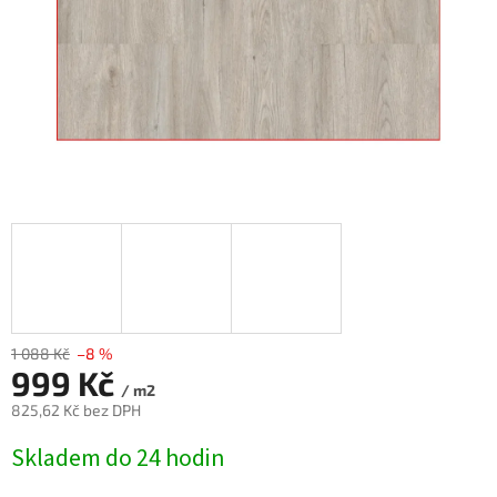
1 088 Kč
–8 %
999 Kč
/ m2
825,62 Kč bez DPH
Měrná
Skladem do 24 hodin
cena: