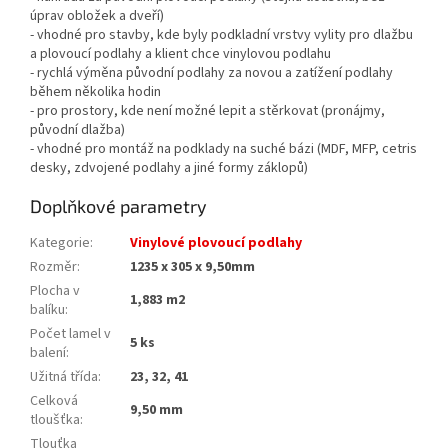
úprav obložek a dveří)
- vhodné pro stavby, kde byly podkladní vrstvy vylity pro dlažbu
a plovoucí podlahy a klient chce vinylovou podlahu
- rychlá výměna původní podlahy za novou a zatížení podlahy
během několika hodin
- pro prostory, kde není možné lepit a stěrkovat (pronájmy,
původní dlažba)
- vhodné pro montáž na podklady na suché bázi (MDF, MFP, cetris
desky, zdvojené podlahy a jiné formy záklopů)
Doplňkové parametry
Kategorie
:
Vinylové plovoucí podlahy
Rozměr
:
1235 x 305 x 9,50mm
Plocha v
1,883 m2
balíku
:
Počet lamel v
5 ks
balení
:
Užitná třída
:
23, 32, 41
Celková
9,50 mm
tloušťka
:
Tlouťka