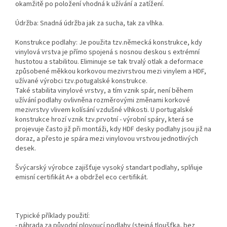
okamžitě po položení vhodná k užívání a zatížení.
Údržba: Snadná údržba jak za sucha, tak za vlhka.
Konstrukce podlahy: Je použita tzv.německá konstrukce, kdy
vinylová vrstva je přímo spojená s nosnou deskou s extrémní
hustotou a stabilitou. Eliminuje se tak trvalý otlak a deformace
způsobené měkkou korkovou mezivrstvou mezi vinylem a HDF,
užívané výrobci tzv.potugalské konstrukce.
Také stabilita vinylové vrstvy, a tím vznik spár, není během
užívání podlahy ovlivněna rozměrovými změnami korkové
mezivrstvy vlivem kolísání vzdušné vlhkosti. U portugalské
konstrukce hrozí vznik tzv.prvotní - výrobní spáry, která se
projevuje často již při montáži, kdy HDF desky podlahy jsou již na
doraz, a přesto je spára mezi vinylovou vrstvou jednotlivých
desek.
Švýcarský výrobce zajišťuje vysoký standart podlahy, splňuje
emisní certifikát A+ a obdržel eco certifikát.
Typické příklady použití:
- náhrada za původní plovoucí podlahy (stejná tloušťka, bez