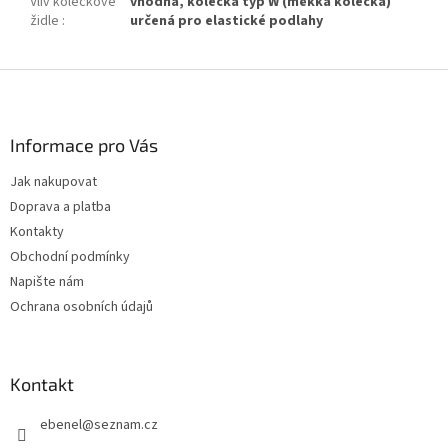
Vliv kolečkové
vhodná, kolečka typ W (měkká kolečka)
židle
:
určená pro elastické podlahy
Z
á
p
a
Informace pro Vás
t
Jak nakupovat
í
Doprava a platba
Kontakty
Obchodní podmínky
Napište nám
Ochrana osobních údajů
Kontakt
ebenel
@
seznam.cz