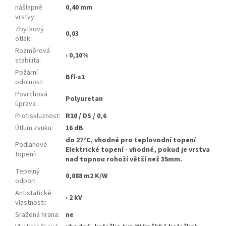
nášlapné
0,40 mm
vrstvy
:
Zbytkový
0,03
otlak
:
Rozměrová
‹ 0,10%
stabilita
:
Požární
Bfl-s1
odolnost
:
Povrchová
Polyuretan
úprava
:
Protiskluznost
:
R10 / DS / 0,6
Útlum zvuku
:
16 dB
do 27°C, vhodné pro teplovodní topení
Podlahové
Elektrické topení - vhodné, pokud je vrstva
topení
:
nad topnou rohoží větší než 35mm.
Tepelný
0,088 m2 K/W
odpor
:
Antistatické
‹ 2 kV
vlastnosti
:
Sražená hrana
:
ne