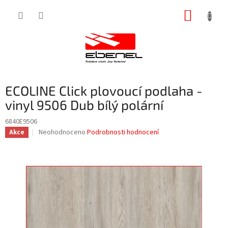
Přejít
NÁKUP
na
obsah
KOŠÍK
ECOLINE Click plovoucí podlaha -
vinyl 9506 Dub bílý polární
6840E9506
Průměrné
Neohodnoceno
Podrobnosti hodnocení
Akce
hodnocení
produktu
je
0,0
z
5
hvězdiček.