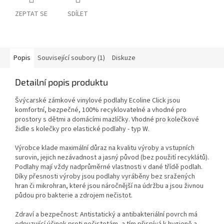
ZEPTAT SE
SDÍLET
Popis
Související soubory (1)
Diskuze
Detailní popis produktu
Švýcarské zámkové vinylové podlahy Ecoline Click jsou
komfortní, bezpečné, 100% recyklovatelné a vhodné pro
prostory s dětmi a domácími mazlíčky. Vhodné pro kolečkové
židle s kolečky pro elastické podlahy - typ W.
Výrobce klade maximální důraz na kvalitu výroby a vstupních
surovin, jejich nezávadnost a jasný původ (bez použití recyklátů).
Podlahy mají vždy nadprůměrné vlastnosti v dané třídě podlah.
Díky přesnosti výroby jsou podlahy vyráběny bez sražených
hran či mikrohran, které jsou náročnější na údržbu a jsou živnou
půdou pro bakterie a zdrojem nečistot.
Zdraví a bezpečnost: Antistatický a antibakteriální povrch má
odpuzující účinek proti nečistotám, a tím přispívá k hygieně a