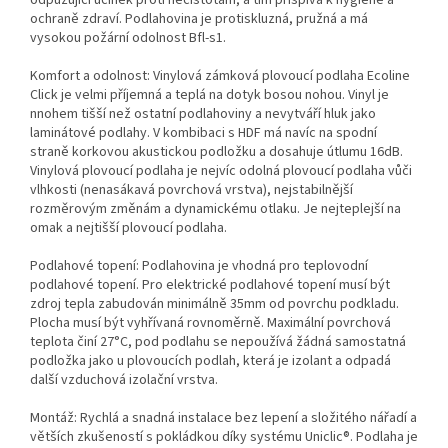
ochraně zdraví. Podlahovina je protiskluzná, pružná a má
vysokou požární odolnost Bfl-s1.
Komfort a odolnost: Vinylová zámková plovoucí podlaha Ecoline
Click je velmi příjemná a teplá na dotyk bosou nohou. Vinyl je
nnohem tišší než ostatní podlahoviny a nevytváří hluk jako
laminátové podlahy. V kombibaci s HDF má navíc na spodní
straně korkovou akustickou podložku a dosahuje útlumu 16dB.
Vinylová plovoucí podlaha je nejvíc odolná plovoucí podlaha vůči
vlhkosti (nenasákavá povrchová vrstva), nejstabilnější
rozměrovým změnám a dynamickému otlaku. Je nejteplejší na
omak a nejtišší plovoucí podlaha.
Podlahové topení: Podlahovina je vhodná pro teplovodní
podlahové topení. Pro elektrické podlahové topení musí být
zdroj tepla zabudován minimálně 35mm od povrchu podkladu.
Plocha musí být vyhřívaná rovnoměrně. Maximální povrchová
teplota činí 27°C, pod podlahu se nepoužívá žádná samostatná
podložka jako u plovoucích podlah, která je izolant a odpadá
další vzduchová izolační vrstva.
Montáž: Rychlá a snadná instalace bez lepení a složitého nářadí a
větších zkušeností s pokládkou díky systému Uniclic®. Podlaha je