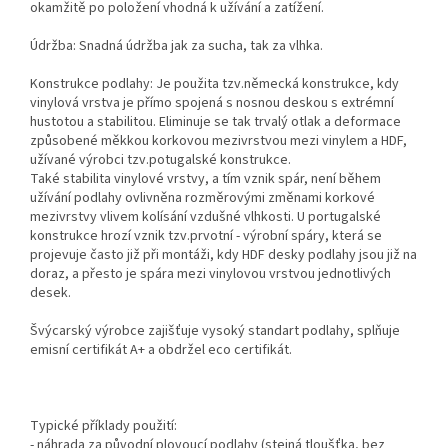
okamžitě po položení vhodná k užívání a zatížení.
Údržba: Snadná údržba jak za sucha, tak za vlhka.
Konstrukce podlahy: Je použita tzv.německá konstrukce, kdy
vinylová vrstva je přímo spojená s nosnou deskou s extrémní
hustotou a stabilitou. Eliminuje se tak trvalý otlak a deformace
způsobené měkkou korkovou mezivrstvou mezi vinylem a HDF,
užívané výrobci tzv.potugalské konstrukce.
Také stabilita vinylové vrstvy, a tím vznik spár, není během
užívání podlahy ovlivněna rozměrovými změnami korkové
mezivrstvy vlivem kolísání vzdušné vlhkosti. U portugalské
konstrukce hrozí vznik tzv.prvotní - výrobní spáry, která se
projevuje často již při montáži, kdy HDF desky podlahy jsou již na
doraz, a přesto je spára mezi vinylovou vrstvou jednotlivých
desek.
Švýcarský výrobce zajišťuje vysoký standart podlahy, splňuje
emisní certifikát A+ a obdržel eco certifikát.
Typické příklady použití:
- náhrada za původní plovoucí podlahy (stejná tloušťka, bez