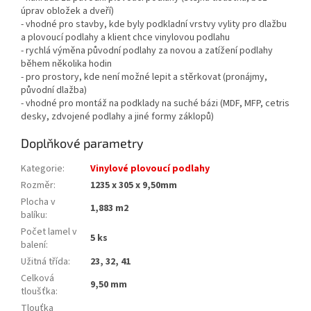
úprav obložek a dveří)
- vhodné pro stavby, kde byly podkladní vrstvy vylity pro dlažbu
a plovoucí podlahy a klient chce vinylovou podlahu
- rychlá výměna původní podlahy za novou a zatížení podlahy
během několika hodin
- pro prostory, kde není možné lepit a stěrkovat (pronájmy,
původní dlažba)
- vhodné pro montáž na podklady na suché bázi (MDF, MFP, cetris
desky, zdvojené podlahy a jiné formy záklopů)
Doplňkové parametry
Kategorie
:
Vinylové plovoucí podlahy
Rozměr
:
1235 x 305 x 9,50mm
Plocha v
1,883 m2
balíku
:
Počet lamel v
5 ks
balení
:
Užitná třída
:
23, 32, 41
Celková
9,50 mm
tloušťka
:
Tlouťka