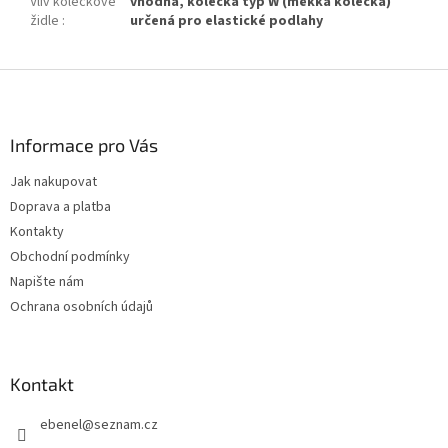
Vliv kolečkové
vhodná, kolečka typ W (měkká kolečka)
židle
:
určená pro elastické podlahy
Z
á
p
a
Informace pro Vás
t
Jak nakupovat
í
Doprava a platba
Kontakty
Obchodní podmínky
Napište nám
Ochrana osobních údajů
Kontakt
ebenel
@
seznam.cz