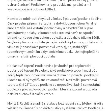
ochraně zdraví. Podlahovina je protiskluzná, pružná a má
vysokou požární odolnost Bfl-s1.
Komfort a odolnost: Vinylová zámková plovoucí podlaha Ecoline
Click je velmi příjemná a teplá na dotyk bosou nohou. Vinyl je
nnohem tišší než ostatní podlahoviny a nevytváří hluk jako
laminátové podlahy. V kombibaci s HDF má navíc na spodní
straně korkovou akustickou podložku a dosahuje útlumu 16dB.
Vinylová plovoucí podlaha je nejvíc odolná plovoucí podlaha vůči
vlhkosti (nenasákavá povrchová vrstva), nejstabilnější
rozměrovým změnám a dynamickému otlaku. Je nejteplejší na
omak a nejtišší plovoucí podlaha.
Podlahové topení: Podlahovina je vhodná pro teplovodní
podlahové topení. Pro elektrické podlahové topení musí být
zdroj tepla zabudován minimálně 35mm od povrchu podkladu.
Plocha musí být vyhřívaná rovnoměrně. Maximální povrchová
teplota činí 27°C, pod podlahu se nepoužívá žádná samostatná
podložka jako u plovoucích podlah, která je izolant a odpadá
další vzduchová izolační vrstva.
Montáž: Rychlá a snadná instalace bez lepení a složitého nářadí a
větších zkušeností s pokládkou díky systému Uniclic®. Podlaha je