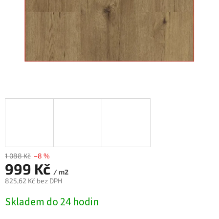
1 088 Kč
–8 %
999 Kč
/ m2
825,62 Kč bez DPH
Měrná
Skladem do 24 hodin
cena: