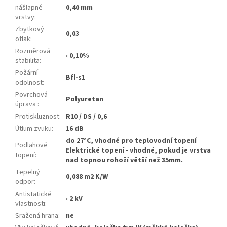
nášlapné
0,40 mm
vrstvy
:
Zbytkový
0,03
otlak
:
Rozměrová
‹ 0,10%
stabilita
:
Požární
Bfl-s1
odolnost
:
Povrchová
Polyuretan
úprava
:
Protiskluznost
:
R10 / DS / 0,6
Útlum zvuku
:
16 dB
do 27°C, vhodné pro teplovodní topení
Podlahové
Elektrické topení - vhodné, pokud je vrstva
topení
:
nad topnou rohoží větší než 35mm.
Tepelný
0,088 m2 K/W
odpor
:
Antistatické
‹ 2 kV
vlastnosti
:
Sražená hrana
:
ne