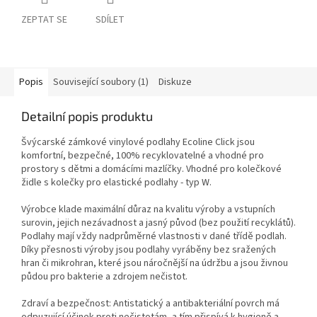
ZEPTAT SE
SDÍLET
Popis
Související soubory (1)
Diskuze
Detailní popis produktu
Švýcarské zámkové vinylové podlahy Ecoline Click jsou
komfortní, bezpečné, 100% recyklovatelné a vhodné pro
prostory s dětmi a domácími mazlíčky. Vhodné pro kolečkové
židle s kolečky pro elastické podlahy - typ W.
Výrobce klade maximální důraz na kvalitu výroby a vstupních
surovin, jejich nezávadnost a jasný původ (bez použití recyklátů).
Podlahy mají vždy nadprůměrné vlastnosti v dané třídě podlah.
Díky přesnosti výroby jsou podlahy vyráběny bez sražených
hran či mikrohran, které jsou náročnější na údržbu a jsou živnou
půdou pro bakterie a zdrojem nečistot.
Zdraví a bezpečnost: Antistatický a antibakteriální povrch má
odpuzující účinek proti nečistotám, a tím přispívá k hygieně a