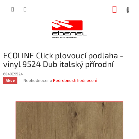
Přejít
NÁKUP
na
obsah
KOŠÍK
ECOLINE Click plovoucí podlaha -
vinyl 9524 Dub italský přírodní
6840E9524
Průměrné
Neohodnoceno
Podrobnosti hodnocení
Akce
hodnocení
produktu
je
0,0
z
5
hvězdiček.