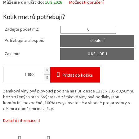
Můžeme doručit do:
10.8.2026
Možnosti doručení
Kolik metrů potřebuji?
Zadejte počet m2:
Potřebujete alespoň:
0 balení
Za cenu:
0
Kč s DPH
Přidat do košíku
Zámková vinylová plovoucí podlaha na HDF desce 1235 x 305 x 9,50mm,
bez stržených hran.
Švýcarské zámkové vinylové podlahy jsou
komfortní, bezpečné, 100% recyklovatelné a vhodné pro prostory s
dětmi a domácími mazlíčky.
Detailní informace