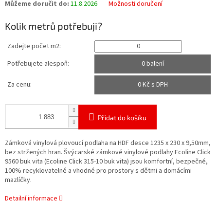
Můžeme doručit do:
11.8.2026
Možnosti doručení
Kolik metrů potřebuji?
Zadejte počet m2:
Potřebujete alespoň:
0 balení
Za cenu:
0
Kč s DPH
Přidat do košíku
Zámková vinylová plovoucí podlaha na HDF desce 1235 x 230 x 9,50mm,
bez stržených hran.
Švýcarské zámkové vinylové podlahy Ecoline Click
9560 buk vita (Ecoline Click 315-10 buk vita) jsou komfortní, bezpečné,
100% recyklovatelné a vhodné pro prostory s dětmi a domácími
mazlíčky.
Detailní informace