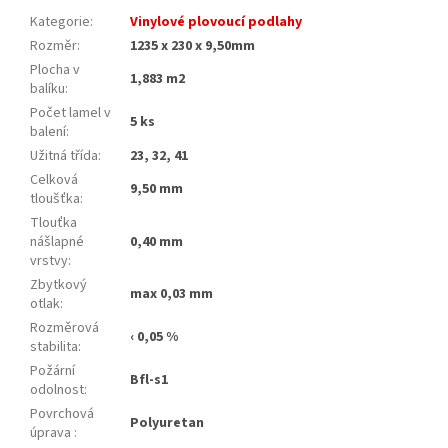
Kategorie
:
Vinylové plovoucí podlahy
Rozměr
:
1235 x 230 x 9,50mm
Plocha v
1,883 m2
balíku
:
Počet lamel v
5 ks
balení
:
Užitná třída
:
23, 32, 41
Celková
9,50 mm
tloušťka
:
Tlouťka
nášlapné
0,40 mm
vrstvy
:
Zbytkový
max 0,03 mm
otlak
:
Rozměrová
‹ 0,05 %
stabilita
:
Požární
Bfl-s1
odolnost
:
Povrchová
Polyuretan
úprava
: