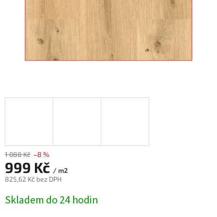
1 088 Kč
–8 %
999 Kč
/ m2
825,62 Kč bez DPH
Měrná
Skladem do 24 hodin
cena: