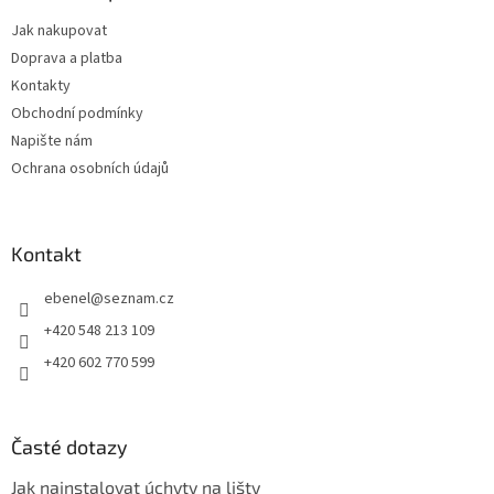
t
Jak nakupovat
í
Doprava a platba
Kontakty
Obchodní podmínky
Napište nám
Ochrana osobních údajů
Kontakt
ebenel
@
seznam.cz
+420 548 213 109
+420 602 770 599
Časté dotazy
Jak nainstalovat úchyty na lišty