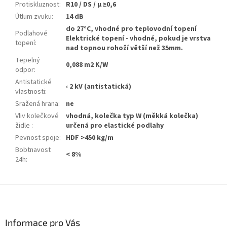
Protiskluznost
:
R10 / DS / μ ≥0,6
Útlum zvuku
:
14 dB
do 27°C, vhodné pro teplovodní topení
Podlahové
Elektrické topení - vhodné, pokud je vrstva
topení
:
nad topnou rohoží větší než 35mm.
Tepelný
0,088 m2 K/W
odpor
:
Antistatické
‹ 2 kV (antistatická)
vlastnosti
:
Sražená hrana
:
ne
Vliv kolečkové
vhodná, kolečka typ W (měkká kolečka)
židle
:
určená pro elastické podlahy
Pevnost spoje
:
HDF >450 kg/m
Bobtnavost
< 8%
24h
:
Z
á
p
a
Informace pro Vás