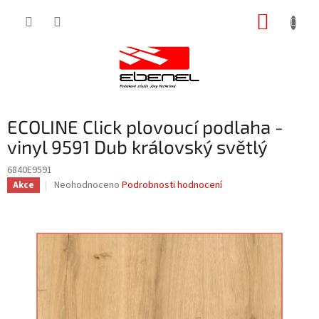
Přejít
NÁKUP
na
obsah
KOŠÍK
ECOLINE Click plovoucí podlaha -
vinyl 9591 Dub královský světlý
6840E9591
Průměrné
Neohodnoceno
Podrobnosti hodnocení
Akce
hodnocení
produktu
je
0,0
z
5
hvězdiček.