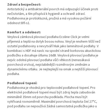
Zdraví a bezpečnost:
Antistatický a antibakteriální povrch má odpuzující účinek proti
nečistotám, a tím přispívá k hygieně a ochraně zdraví.
Podlahovina je protiskluzná, pružná a má vysokou požární
odolnost Bfl-s1.
Komfort a odolnost:
Vinylová zámková plovoucí podlaha Ecoline Click je velmi
příjemná a teplá na dotyk bosou nohou. Vinyl je nnohem tišší než
ostatní podlahoviny a nevytváří hluk jako laminátové podlahy. V
kombibaci s HDF má navíc na spodní straně korkovou akustickou
podložku a dosahuje útlumu 16dB. Vinylová plovoucí podlaha je
nejvíc odolná plovoucí podlaha vůči vlhkosti (nenasákavá
povrchová vrstva), nejstabilnější rozměrovým změnám a
dynamickému otlaku. Je nejteplejší na omak a nejtišší plovoucí
podlaha.
Podlahové topení:
Podlahovina je vhodná pro teplovodní podlahové topení. Pro
elektrické podlahové topení musí být zdroj tepla zabudován
minimálně 35mm od povrchu podkladu. Plocha musí být
vyhřívaná rovnoměrně. Maximální povrchová teplota činí 27°C,
pod podlahu se nepoužívá žádná samostatná podložka jako u