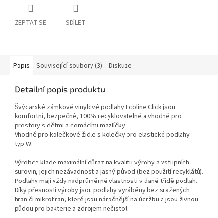
ZEPTAT SE
SDÍLET
Popis
Související soubory (3)
Diskuze
Detailní popis produktu
Švýcarské zámkové vinylové podlahy Ecoline Click jsou
komfortní, bezpečné, 100% recyklovatelné a vhodné pro
prostory s dětmi a domácími mazlíčky.
Vhodné pro kolečkové židle s kolečky pro elastické podlahy -
typ W.
Výrobce klade maximální důraz na kvalitu výroby a vstupních
surovin, jejich nezávadnost a jasný původ (bez použití recyklátů).
Podlahy mají vždy nadprůměrné vlastnosti v dané třídě podlah.
Díky přesnosti výroby jsou podlahy vyráběny bez sražených
hran či mikrohran, které jsou náročnější na údržbu a jsou živnou
půdou pro bakterie a zdrojem nečistot.