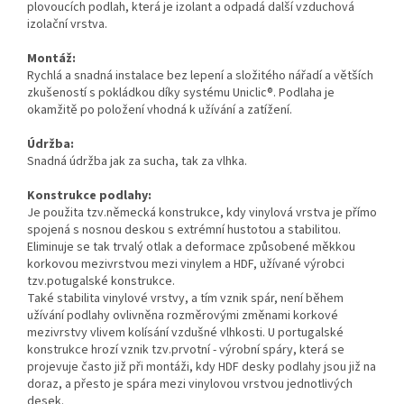
plovoucích podlah, která je izolant a odpadá další vzduchová
izolační vrstva.
Montáž:
Rychlá a snadná instalace bez lepení a složitého nářadí a větších
zkušeností s pokládkou díky systému Uniclic®. Podlaha je
okamžitě po položení vhodná k užívání a zatížení.
Údržba:
Snadná údržba jak za sucha, tak za vlhka.
Konstrukce podlahy:
Je použita tzv.německá konstrukce, kdy vinylová vrstva je přímo
spojená s nosnou deskou s extrémní hustotou a stabilitou.
Eliminuje se tak trvalý otlak a deformace způsobené měkkou
korkovou mezivrstvou mezi vinylem a HDF, užívané výrobci
tzv.potugalské konstrukce.
Také stabilita vinylové vrstvy, a tím vznik spár, není během
užívání podlahy ovlivněna rozměrovými změnami korkové
mezivrstvy vlivem kolísání vzdušné vlhkosti. U portugalské
konstrukce hrozí vznik tzv.prvotní - výrobní spáry, která se
projevuje často již při montáži, kdy HDF desky podlahy jsou již na
doraz, a přesto je spára mezi vinylovou vrstvou jednotlivých
desek.