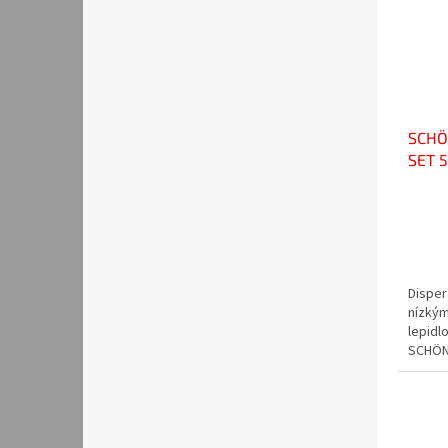
SCHÖN
SET 
Disper
nízkým
lepidl
SCHÖNO
lepení