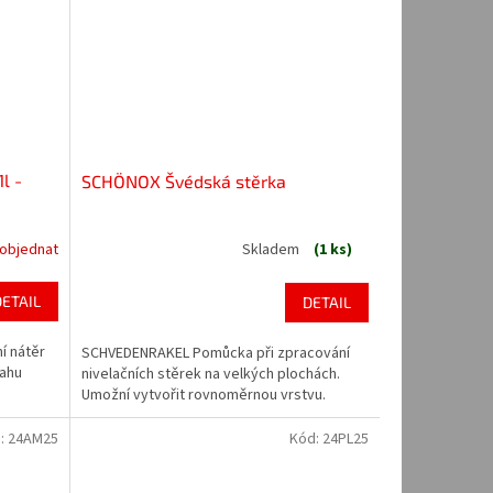
l -
SCHÖNOX Švédská stěrka
 objednat
Skladem
(1 ks)
DETAIL
DETAIL
í nátěr
SCHVEDENRAKEL Pomůcka při zpracování
sahu
nivelačních stěrek na velkých plochách.
Umožní vytvořit rovnoměrnou vrstvu.
:
24AM25
Kód:
24PL25