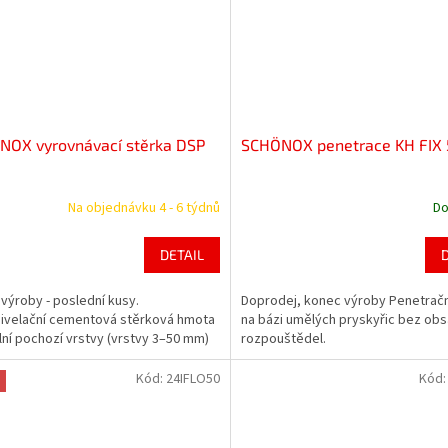
NOX vyrovnávací stěrka DSP
SCHÖNOX penetrace KH FIX 
Na objednávku 4 - 6 týdnů
Do
DETAIL
výroby - poslední kusy.
Doprodej, konec výroby Penetračn
ivelační cementová stěrková hmota
na bázi umělých pryskyřic bez ob
ální pochozí vrstvy (vrstvy 3–50 mm)
rozpouštědel.
Kód:
24IFLO50
Kód