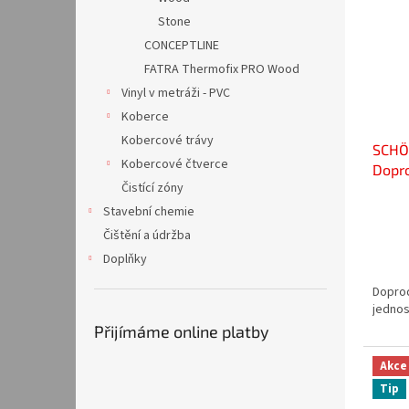
Stone
CONCEPTLINE
FATRA Thermofix PRO Wood
Vinyl v metráži - PVC
Koberce
Kobercové trávy
SCHÖ
Kobercové čtverce
Dopr
Čistící zóny
Stavební chemie
Čištění a údržba
Doplňky
Doprod
jednos
Přijímáme online platby
Akce
Tip