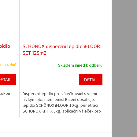
pidlo
SCHÖNOX disperzní lepidlo iFLOOR
SET 125m2
3 - 14 dnů
Skladem ihned k odběru
DETAIL
DETAIL
ysokou
Disperzní lepidlo pro válečkování s velmi
nízkým obsahem emisí Balení obsahuje:
lepidlo SCHÖNOX iFLOOR 10kg, penetraci
SCHÖNOX KH FIX 5kg, aplikační váleček pro
lepení 1x a váleček na penetraci 1x.