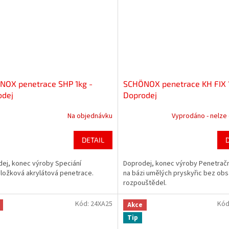
NOX penetrace SHP 1kg -
SCHÖNOX penetrace KH FIX 1
odej
Doprodej
Na objednávku
Vyprodáno - nelze
DETAIL
ej, konec výroby Speciání
Doprodej, konec výroby Penetračn
ložková akrylátová penetrace.
na bázi umělých pryskyřic bez ob
rozpouštědel.
Kód:
24XA25
Kód
Akce
Tip