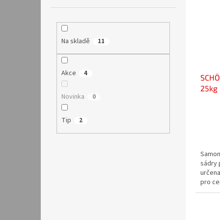
Na skladě
11
Akce
4
SCHÖ
25kg
Novinka
0
Průmě
hodno
Tip
2
produ
je
3,3
Samoni
z
sádry 
5
určena
hvězdi
pro ce
Vhodná
Stěrka