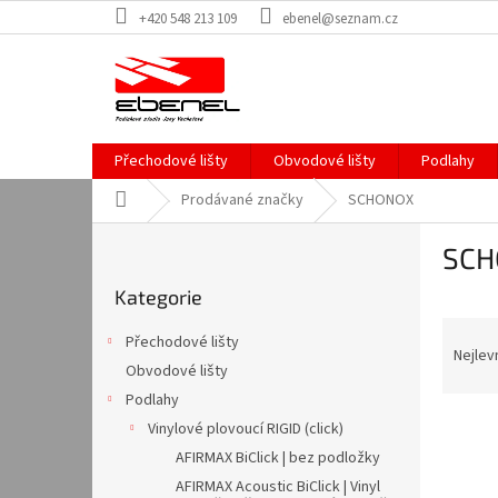
Přejít
+420 548 213 109
ebenel@seznam.cz
na
obsah
Přechodové lišty
Obvodové lišty
Podlahy
Domů
Prodávané značky
SCHONOX
P
SCH
o
Přeskočit
s
Kategorie
kategorie
t
Ř
r
Přechodové lišty
a
a
Nejlev
Obvodové lišty
z
n
Podlahy
e
n
V
n
í
Vinylové plovoucí RIGID (click)
ý
í
p
AFIRMAX BiClick | bez podložky
p
p
a
AFIRMAX Acoustic BiClick | Vinyl