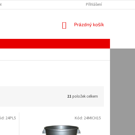
Í PODMÍNKY
NAPIŠTE NÁM
OCHRANA OSOBNÍCH ÚDAJŮ
Přihlášení
NÁKUPNÍ
Prázdný košík
KOŠÍK
21
položek celkem
ód:
24PL5
Kód:
24MICH15