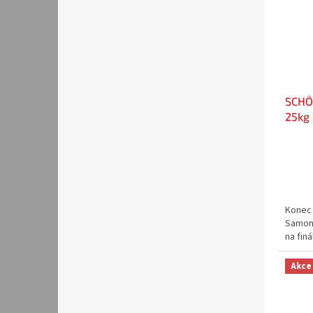
SCHÖ
25kg
Konec 
Samon
na fin
Akce