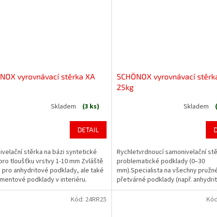
NOX vyrovnávací stěrka XA
SCHÖNOX vyrovnávací stěrk
25kg
Skladem
(3 ks)
Skladem
rné
cení
ktu
DETAIL
velační stěrka na bázi syntetické
Rychletvrdnoucí samonivelační stě
pro tloušťku vrstvy 1-10 mm Zvláště
problematické podklady (0–30
 pro anhydritové podklady, ale také
mm).Specialista na všechny pružn
ček.
mentové podklady v interiéru.
přetvárné podklady (např. anhydrit
 rovněž na problematické podklady.
asfalty a zbytky starých lepidel). 
 se vyznačuje dobrým rozlivem.
na bázi sádry. Vytváří rovný a hlad
Kód:
24RR25
Kó
bez smrštění s...