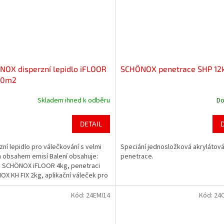
OX disperzní lepidlo iFLOOR
SCHÖNOX penetrace SHP 12
50m2
Skladem ihned k odběru
Do
DETAIL
zní lepidlo pro válečkování s velmi
Speciání jednosložková akrylátov
 obsahem emisí Balení obsahuje:
penetrace.
o SCHÖNOX iFLOOR 4kg, penetraci
X KH FIX 2kg, aplikační váleček pro
 1x a váleček na penetraci 1x.
Kód:
24EMI14
Kód:
24