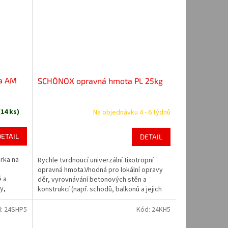
a AM
SCHÖNOX opravná hmota PL 25kg
(14 ks)
Na objednávku 4 - 6 týdnů
DETAIL
DETAIL
rka na
Rychle tvrdnoucí univerzální tixotropní
opravná hmota.Vhodná pro lokální opravy
é a
děr, vyrovnávání betonových stěn a
y,
konstrukcí (např. schodů, balkonů a jejich
Produkt je
čel) ve vnějším i vnitřním prostředí. Velmi
ký povrch
dobře tvarovatelná hmota umožňující jak...
d:
24SHP5
Kód:
24KH5