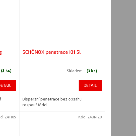
g
SCHÖNOX penetrace KH 5l
(3 ks)
Skladem
(3 ks)
DETAIL
DETAIL
á
Disperzní penetrace bez obsahu
rozpouštědel.
d:
24FIX5
Kód:
24UNI20