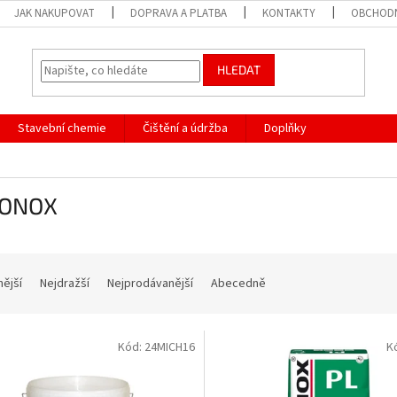
JAK NAKUPOVAT
DOPRAVA A PLATBA
KONTAKTY
OBCHODN
HLEDAT
Stavební chemie
Čištění a údržba
Doplňky
ONOX
nější
Nejdražší
Nejprodávanější
Abecedně
Kód:
24MICH16
K