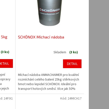
 5kg
SCHÖNOX Míchací nádoba
(3 ks)
Skladem
(3 ks)
DETAIL
DETAIL
opní
Míchací nádoba ANMACHAIMER pro kvalitní
 opravy
rozmíchání celého balení 25kg stěrkových
 a
hmot nebo lepidel SCHÖNOX. Ideální pro
 jejich
transport hotových směsí. Více jak 50%
. Velmi
materiálu na výrobu těchto produktů bylo
í jak...
použito z recyklovatelných zdrojů.
d:
24FIX1
Kód:
24MICH17