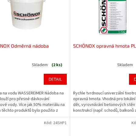
NOX Odměrná nádoba
SCHÖNOX opravná hmota PL
Skladem
(2 ks)
Skladem
DETAIL
a na vodu WASSEREIMER Nádoba na
Rychle tvrdnoucí univerzální tixotr
louží pro přesné dávkování
opravná hmota. Vhodná pro lokální
vé vody. Více jak 50% materiálu na
děr, vyrovnávání betonových stěn
 těchto produktů bylo použito z
konstrukcí (např. schodů, balkonů a
ovatelných zdrojů.
čel) ve vnějším i vnitřním prostředí
dobře tvarovatelná hmota umožňujíc
Kód:
24SHP1
Kó