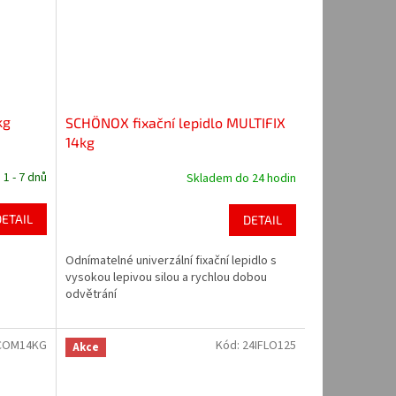
kg
SCHÖNOX fixační lepidlo MULTIFIX
14kg
 1 - 7 dnů
Skladem do 24 hodin
DETAIL
DETAIL
á
Odnímatelné univerzální fixační lepidlo s
vysokou lepivou silou a rychlou dobou
odvětrání
COM14KG
Kód:
24IFLO125
Akce