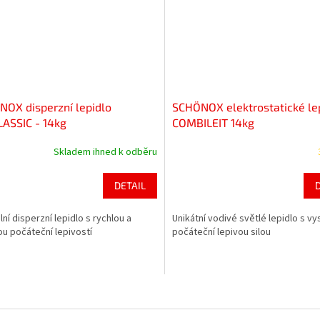
OX disperzní lepidlo
SCHÖNOX elektrostatické le
ASSIC - 14kg
COMBILEIT 14kg
Skladem ihned k odběru
rné
cení
ktu
DETAIL
lní disperzní lepidlo s rychlou a
Unikátní vodivé světlé lepidlo s v
u počáteční lepivostí
počáteční lepivou silou
ček.
O
v