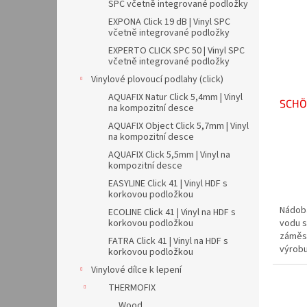
i
r
n
SPC včetně integrované podložky
s
o
e
EXPONA Click 19 dB | Vinyl SPC
p
d
l
včetně integrované podložky
r
u
EXPERTO CLICK SPC 50 | Vinyl SPC
o
k
včetně integrované podložky
d
t
Vinylové plovoucí podlahy (click)
u
ů
AQUAFIX Natur Click 5,4mm | Vinyl
SCHÖ
k
na kompozitní desce
t
AQUAFIX Object Click 5,7mm | Vinyl
ů
na kompozitní desce
AQUAFIX Click 5,5mm | Vinyl na
kompozitní desce
EASYLINE Click 41 | Vinyl HDF s
korkovou podložkou
Nádob
ECOLINE Click 41 | Vinyl na HDF s
korkovou podložkou
vodu s
záměso
FATRA Click 41 | Vinyl na HDF s
výrobu
korkovou podložkou
recykl
Vinylové dílce k lepení
THERMOFIX
Wood