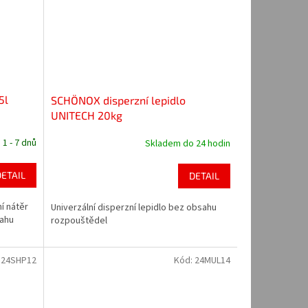
5l
SCHÖNOX disperzní lepidlo
UNITECH 20kg
 1 - 7 dnů
Skladem do 24 hodin
DETAIL
DETAIL
í nátěr
Univerzální disperzní lepidlo bez obsahu
sahu
rozpouštědel
:
24SHP12
Kód:
24MUL14