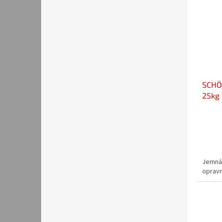
SCHÖ
25kg
Jemná 
opravn